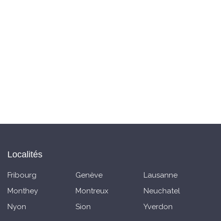
Localités
Fribourg
Genève
Lausanne
Monthey
Montreux
Neuchatel
Nyon
Sion
Yverdon