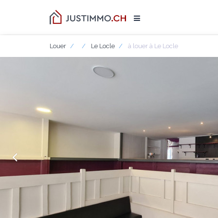
Louer
Le Locle
à louer à Le Locle