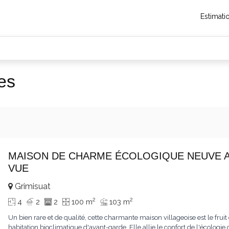
Estimati
es
MAISON DE CHARME ÉCOLOGIQUE NEUVE AV
VUE
Grimisuat
2
2
4
2
2
100 m
103 m
Un bien rare et de qualité, cette charmante maison villageoise est le fr
habitation bioclimatique d'avant-garde. Elle allie le confort de l'écologi