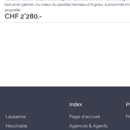
bois et en pierres. Au coeur du paisible hameau d’Argnou, à proximité im
propriété
...
CHF 2'280.-
Index
P
Lausanne
Page d'accueil
P
Neuchatel
Agences & Agents