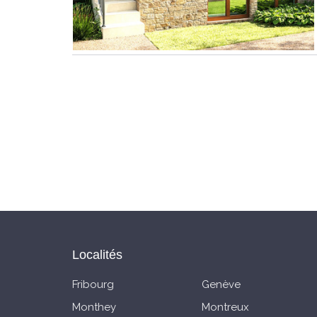
Localités
Fribourg
Genève
Monthey
Montreux