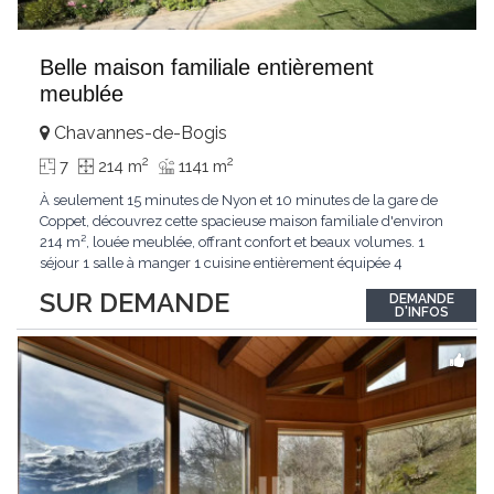
Belle maison familiale entièrement
meublée
Chavannes-de-Bogis
2
2
7
214 m
1141 m
À seulement 15 minutes de Nyon et 10 minutes de la gare de
Coppet, découvrez cette spacieuse maison familiale d'environ
214 m², louée meublée, offrant confort et beaux volumes. 1
séjour 1 salle à manger 1 cuisine entièrement équipée 4
chambres 1 bureau 3 salles de bain avec WC 1 buanderie 1 cave
SUR DEMANDE
DEMANDE
à vin 1 véranda 1 dressing 1 balcon 2 garages 1 terrain de 1'141
D'INFOS
m² 1 jacuzzi
...