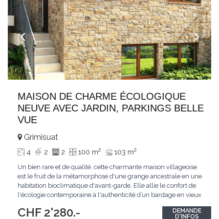
MAISON DE CHARME ÉCOLOGIQUE
NEUVE AVEC JARDIN, PARKINGS BELLE
VUE
Grimisuat
2
2
4
2
2
100 m
103 m
Un bien rare et de qualité, cette charmante maison villageoise
est le fruit de la métamorphose d'une grange ancestrale en une
habitation bioclimatique d'avant-garde. Elle allie le confort de
l'écologie contemporaine à l'authenticité d’un bardage en vieux
bois et en pierres. Au coeur du paisible hameau d’Argnou, à
CHF 2'280.-
DEMANDE
proximité immédiate du quartier résidentiel de Grimisuat, cette
D'INFOS