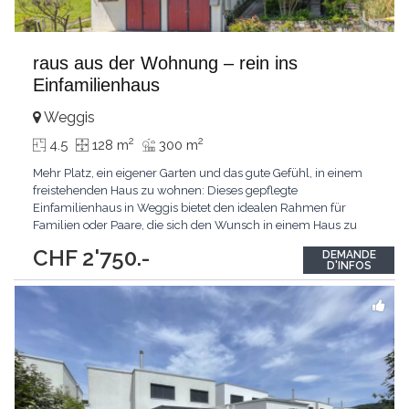
raus aus der Wohnung – rein ins
Einfamilienhaus
Weggis
2
2
4.5
128 m
300 m
Mehr Platz, ein eigener Garten und das gute Gefühl, in einem
freistehenden Haus zu wohnen: Dieses gepflegte
Einfamilienhaus in Weggis bietet den idealen Rahmen für
Familien oder Paare, die sich den Wunsch in einem Haus zu
wohnen erfüllen möchten. Das 1969 erbaute Haus wurde
CHF 2'750.-
DEMANDE
aufwäöndige 2020 renoviert und 2026 mit einer
D'INFOS
Pinselrenovation aufgefrischt. Von aussen präsentiert sich die
Liegenschaft
...