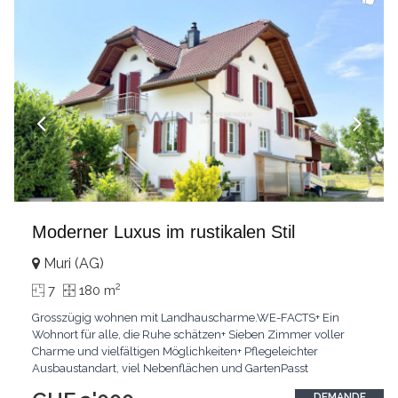
Moderner Luxus im rustikalen Stil
Muri (AG)
2
7
180 m
Grosszügig wohnen mit Landhauscharme.WE-FACTS+ Ein
Wohnort für alle, die Ruhe schätzen+ Sieben Zimmer voller
Charme und vielfältigen Möglichkeiten+ Pflegeleichter
Ausbaustandart, viel Nebenflächen und GartenPasst
für:Familien und alle die grosszügig wohnen
DEMANDE