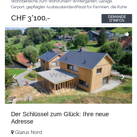
Wohnbereiche zum Wohlfühlen+ Wintergarten, Garage,
Carport, gepflegter AusbaustandardPasst für:Familien, die Ruhe
und Freiraum schätzenKLARTEXT: Jetzt einziehen und zuhause
CHF 3'100.-
DEMANDE
ankommen.Interessiert? JETZT anrufen: +41 76 651 22 73
D'INFOS
Der Schlüssel zum Glück: Ihre neue
Adresse
Glarus Nord