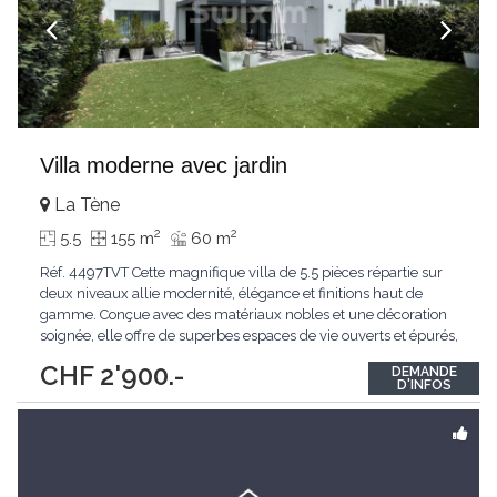
Villa moderne avec jardin
La Tène
2
2
5.5
155 m
60 m
Réf. 4497TVT Cette magnifique villa de 5.5 pièces répartie sur
deux niveaux allie modernité, élégance et finitions haut de
gamme. Conçue avec des matériaux nobles et une décoration
soignée, elle offre de superbes espaces de vie ouverts et épurés,
baignés de lumière naturelle. Le rez-de-chaussée dispose d'un
CHF 2'900.-
DEMANDE
vaste séjour convivial, d'une cuisine moderne, d'une première
D'INFOS
chambre
...