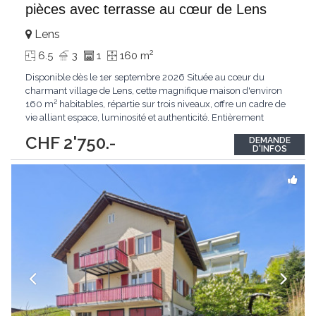
pièces avec terrasse au cœur de Lens
Lens
2
6.5
3
1
160 m
Disponible dès le 1er septembre 2026 Située au cœur du
charmant village de Lens, cette magnifique maison d'environ
160 m² habitables, répartie sur trois niveaux, offre un cadre de
vie alliant espace, luminosité et authenticité. Entièrement
rafraîchie, elle séduit par ses beaux volumes, ses plafonds avec
CHF 2'750.-
DEMANDE
poutres apparentes et sa grande terrasse d’environ 26m2. La
D'INFOS
maison bénéficie
...