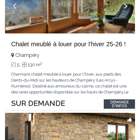
Chalet meublé à louer pour l'hiver 25-26 !
Champéry
2
5
130 m
Charmant chalet meublé à louer pour l'hiver, aux pieds des
Dents-du-Midi sur les hauteurs de Champéry (Les Arcys -
Rumières). Destiné aux amoureux du calme, ce chalet est une
des rares opportunités disponible sur les hauts de Champéry.Le
chalet est facilement accessible avec la voiture directement.Ce
SUR DEMANDE
DEMANDE
chalet ravira les familles jusqu'à 6 personnes à la recherche de
D'INFOS
tranquillité et de dépaysement.
...