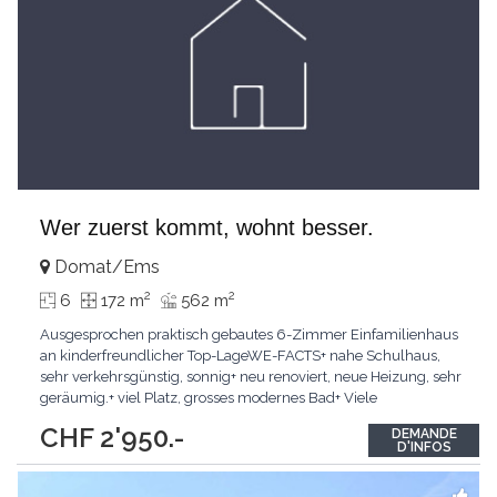
Wer zuerst kommt, wohnt besser.
Domat/Ems
2
2
6
172 m
562 m
Ausgesprochen praktisch gebautes 6-Zimmer Einfamilienhaus
an kinderfreundlicher Top-LageWE-FACTS+ nahe Schulhaus,
sehr verkehrsgünstig, sonnig+ neu renoviert, neue Heizung, sehr
geräumig.+ viel Platz, grosses modernes Bad+ Viele
Parkmöglichkeiten+ Vielseitig nutzbarer Garten mit
CHF 2'950.-
DEMANDE
GartenhausPasst für:Familien mit Kindern, PlatzsuchendeIm
D'INFOS
Erdgeschoss links befindet sich eine 2-Zimmer
Einliegerwohnung,
...