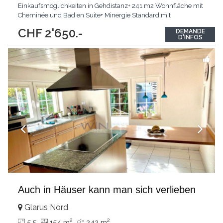
Einkaufsmöglichkeiten in Gehdistanz+ 241 m2 Wohnfläche mit
Cheminée und Bad en Suite+ Minergie Standard mit
Solaranlage, Pelletsheizung und CarportPasst für:Familien mit
CHF 2'650.-
DEMANDE
Anspruch an Raum und LebensqualitätKLARTEXT: Ein Zuhause
D'INFOS
zum Ankommen, Wohlfühlen und Geniessen.Interessiert?
JETZT anrufen: +41
...
Auch in Häuser kann man sich verlieben
Glarus Nord
2
2
5.5
154 m
242 m