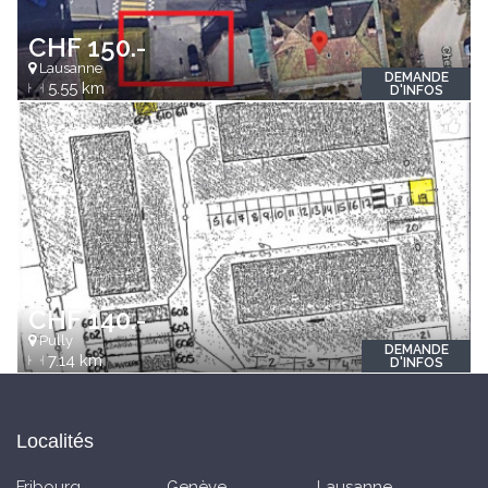
CHF 150.-
Lausanne
DEMANDE
5.55 km
D'INFOS
CHF 140.-
Pully
DEMANDE
7.14 km
D'INFOS
Localités
Fribourg
Genève
Lausanne