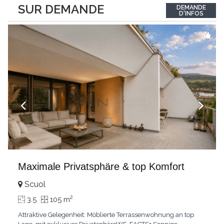
between the interior and the landscape. The sleeping area
SUR DEMANDE
DEMANDE
comprises two bedrooms, each with its own bathroom,
D'INFOS
guaranteeing comfort and privacy. Private
...
Maximale Privatsphäre & top Komfort
Scuol
2
3.5
105 m
Attraktive Gelegenheit: Möblierte Terrassenwohnung an top