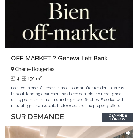
OFF-MARKET ? Geneva Left Bank
Chêne-Bougeries
2
4
150 m
Located in one of Geneva's most sought-after residential areas,
this outstanding apartment has been completely redesigned
using premium materials and high-end finishes. Flooded with
natural light thanks to its triple exposure, the property offers
generous living spaces, two bedrooms including a magnificent
SUR DEMANDE
DEMANDE
master suite, elegant reception areas, and a spacious terrace
D'INFOS
overlooking a peaceful and green
...