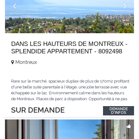
DANS LES HAUTEURS DE MONTREUX -
SPLENDIDE APPARTEMENT - 8092498
Montreux
Rare sur le marché, spacieux duplex de plus de 170m2 profitant
d'une belle suite parentale à l'étage, une jolie terrasse avec vue
échappée sur le lac. Environnement calme dans les hauteurs
de Montreux. Places de parc à disposition. Opportunité à ne pas
manquer. Plus d'informations : www.tissot-immobilier.ch Selten
SUR DEMANDE
DEMANDE
auf dem Markt, geräumiges Duplex von mehr als 170m2 mit
D'INFOS
einer schönen
...