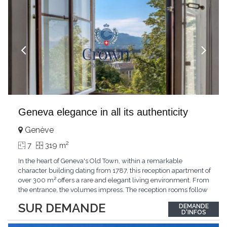
Geneva elegance in all its authenticity
Genève
2
7
319 m
In the heart of Geneva's Old Town, within a remarkable
character building dating from 1787, this reception apartment of
over 300 m² offers a rare and elegant living environment. From
the entrance, the volumes impress. The reception rooms follow
one after the other in harmony, revealing the nobility of the
SUR DEMANDE
DEMANDE
period architecture. High ceilings, finely crafted stuccoes,
D'INFOS
moldings, woodwork, old fireplaces,
...