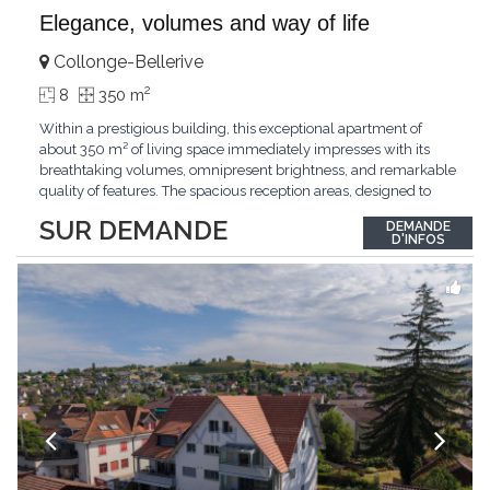
Elegance, volumes and way of life
Collonge-Bellerive
2
8
350 m
Within a prestigious building, this exceptional apartment of
about 350 m² of living space immediately impresses with its
breathtaking volumes, omnipresent brightness, and remarkable
quality of features. The spacious reception areas, designed to
receive guests elegantly, generously open onto magnificent
SUR DEMANDE
DEMANDE
outdoor spaces bathed in greenery. The bedrooms also have
D'INFOS
direct access to the outdoors, offering
...