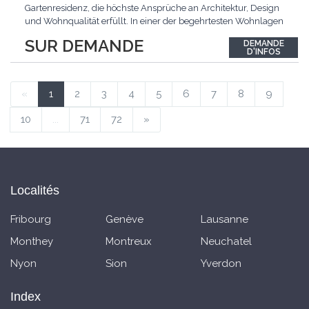
Gartenresidenz, die höchste Ansprüche an Architektur, Design
und Wohnqualität erfüllt. In einer der begehrtesten Wohnlagen
der Schweiz, im steuergünstigen Bäch SZ, erwartet Sie ein
SUR DEMANDE
DEMANDE
exklusives Zuhause mit über 230 m² Wohnfläche, das
D'INFOS
Grosszügigkeit, Privatsphäre und zeitlose Eleganz auf
einzigartige
...
«
1
2
3
4
5
6
7
8
9
10
...
71
72
»
Localités
Fribourg
Genève
Lausanne
Monthey
Montreux
Neuchatel
Nyon
Sion
Yverdon
Index