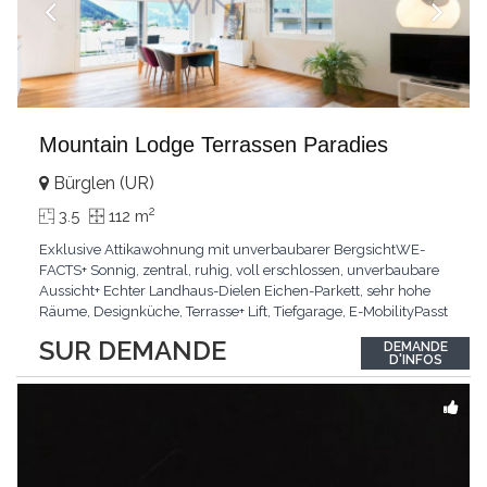
Mountain Lodge Terrassen Paradies
Bürglen (UR)
2
3.5
112 m
Exklusive Attikawohnung mit unverbaubarer BergsichtWE-
FACTS+ Sonnig, zentral, ruhig, voll erschlossen, unverbaubare
Aussicht+ Echter Landhaus-Dielen Eichen-Parkett, sehr hohe
Räume, Designküche, Terrasse+ Lift, Tiefgarage, E-MobilityPasst
für:Käufer, die Ruhe und Privatsphäre suchen mit Sinn für
SUR DEMANDE
DEMANDE
ArchitekturKLARTEXT: Grosszügig, sonnig und kompromisslos
D'INFOS
hochwertig mit Logenplatz.Interessiert?
...