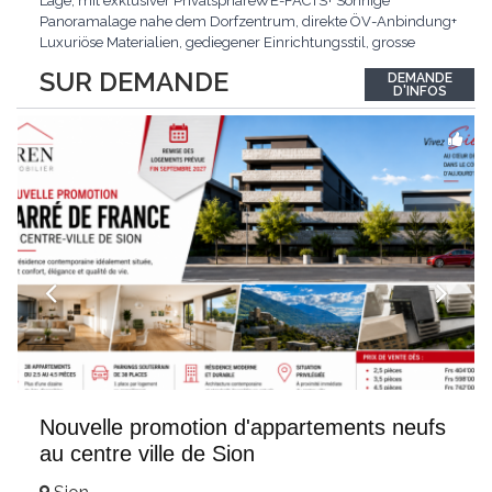
Lage, mit exklusiver PrivatsphäreWE-FACTS+ Sonnige
Panoramalage nahe dem Dorfzentrum, direkte ÖV-Anbindung+
Luxuriöse Materialien, gediegener Einrichtungsstil, grosse
bodentiefe Fenster+ Tiefgarage inklusive, Lift, Skiraum,
SUR DEMANDE
DEMANDE
gemeinschaftliche WaschküchePasst für:Geniesser von
D'INFOS
Weitblick und gehobenem WohnkomfortDie Wohnung wird
hochwertig
...
Nouvelle promotion d'appartements neufs
au centre ville de Sion