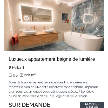
Luxueux appartement baigné de lumière
Evilard
2
5.5
220 m
Splendide appartement jardin de standing entièrement
rénové.Ce bien de luxe est à découvrir sans attendre.Disposant
d'un sous-sol aménagé et de généreuses pièces, il bénéficie
d'une situation idéale dans un village prisé de la région
biennoise.Un ensoleillement optimal lui offre une luminosité
SUR DEMANDE
DEMANDE
hors du commun tout au long de la journée.Points forts:4
D'INFOS