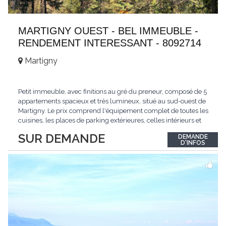
MARTIGNY OUEST - BEL IMMEUBLE -
RENDEMENT INTERESSANT - 8092714
Martigny
Petit immeuble, avec finitions au gré du preneur, composé de 5
appartements spacieux et très lumineux, situé au sud-ouest de
Martigny. Le prix comprend l'équipement complet de toutes les
cuisines, les places de parking extérieures, celles intérieurs et
les espaces de stockage privé, sans oublier un beau jardin. Une
SUR DEMANDE
DEMANDE
opportunité exclusive avec un rendement intéressant. Plus
D'INFOS
d'informations
...