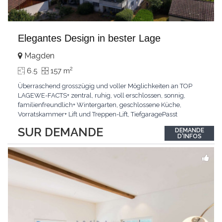
Elegantes Design in bester Lage
Magden
2
6.5
157 m
Überraschend grosszügig und voller Möglichkeiten an TOP
LAGEWE-FACTS+ zentral, ruhig, voll erschlossen, sonnig,
familienfreundlich+ Wintergarten, geschlossene Küche,
Vorratskammer+ Lift und Treppen-Lift, TiefgaragePasst
für:Paare, Familien, Singles,KLARTEXT: Offener Living und
SUR DEMANDE
DEMANDE
Wintergarten schaffen ein lichtdurchflutetes
D'INFOS
Wunder.Interessiert? JETZT anrufen: +41 76 507 21 32