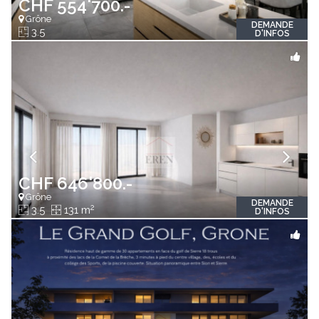
CHF 554'700.-
Grône
DEMANDE
3.5
D'INFOS
CHF 646'800.-
Grône
DEMANDE
2
3.5
131 m
D'INFOS