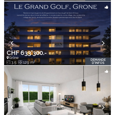
CHF 633'300.-
Grône
DEMANDE
2
3.5
129 m
D'INFOS