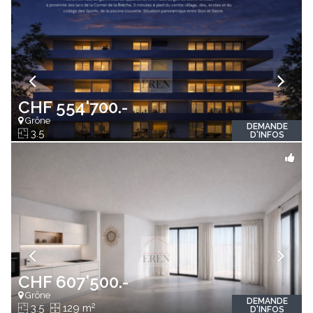
CHF 554'700.-
Grône
DEMANDE
3.5
D'INFOS
CHF 607'500.-
Grône
DEMANDE
2
3.5
129 m
D'INFOS