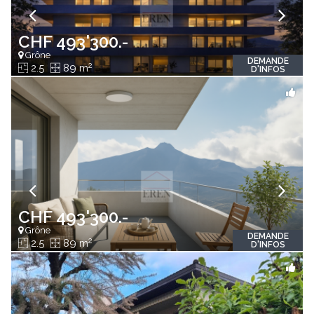
CHF 493'300.-
Grône
DEMANDE
2
2.5
89 m
D'INFOS
CHF 493'300.-
Grône
DEMANDE
2
2.5
89 m
D'INFOS