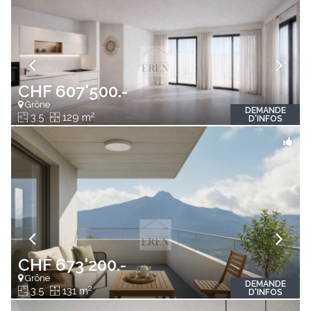
CHF 607'500.-
Grône
DEMANDE
2
3.5
129 m
D'INFOS
CHF 673'200.-
Grône
DEMANDE
2
3.5
131 m
D'INFOS