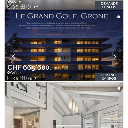
Grône
DEMANDE
2
3.5
131 m
D'INFOS
CHF 665'600.-
Grône
DEMANDE
2
3.5
129 m
D'INFOS