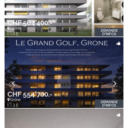
CHF 564'400.-
Grône
DEMANDE
2.5
D'INFOS
CHF 554'700.-
Grône
DEMANDE
3.5
D'INFOS