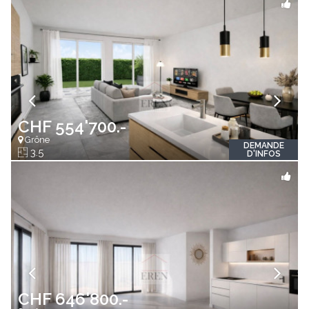
CHF 554'700.-
Grône
DEMANDE
3.5
D'INFOS
CHF 646'800.-