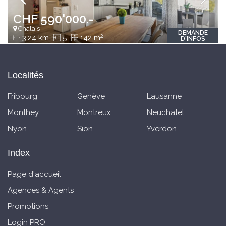
CHF 590'000.-
Chalais
DEMANDE
2
3.24 km
5
142 m
D'INFOS
Localités
Fribourg
Genève
Lausanne
Monthey
Montreux
Neuchatel
Nyon
Sion
Yverdon
Index
Page d'accueil
Agences & Agents
Promotions
Login PRO