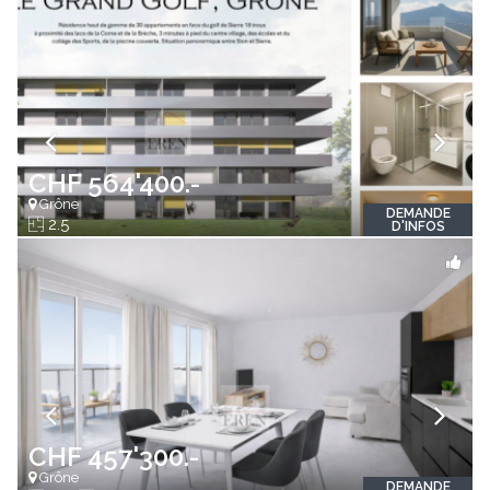
CHF 564'400.-
Grône
DEMANDE
2.5
D'INFOS
CHF 457'300.-
Grône
DEMANDE