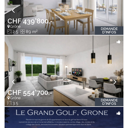
CHF 439'800.-
Grône
DEMANDE
2
2.5
89 m
D'INFOS
CHF 554'700.-
Grône
DEMANDE
3.5
D'INFOS