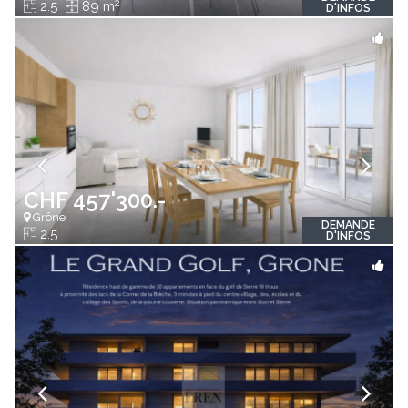
2
2.5
89 m
D'INFOS
CHF 457'300.-
Grône
DEMANDE
2.5
D'INFOS