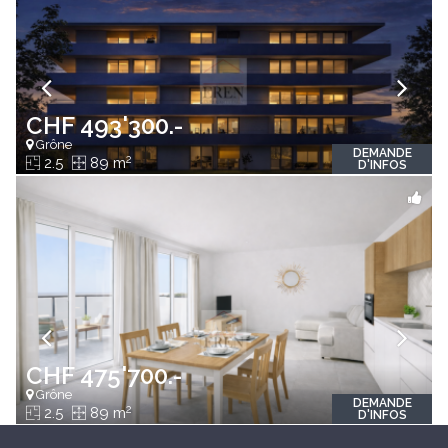
CHF 493'300.-
Grône
DEMANDE
2
2.5
89 m
D'INFOS
CHF 475'700.-
Grône
DEMANDE
2
2.5
89 m
D'INFOS