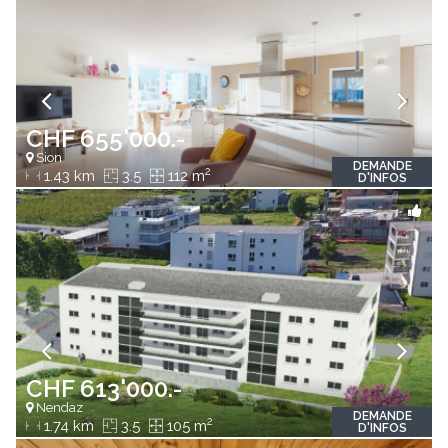
CHF 655'000.-
Sion
DEMANDE
2
1.43 km
3.5
112 m
D'INFOS
CHF 613'000.-
Nendaz
DEMANDE
2
1.74 km
3.5
105 m
D'INFOS