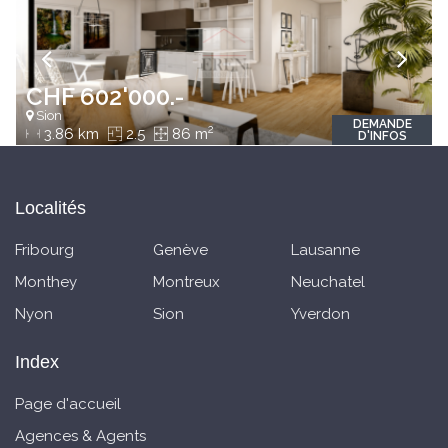
CHF 602'000.-
Sion
DEMANDE
2
3.86 km
2.5
86 m
D'INFOS
Localités
Fribourg
Genève
Lausanne
Monthey
Montreux
Neuchatel
Nyon
Sion
Yverdon
Index
Page d'accueil
Agences & Agents