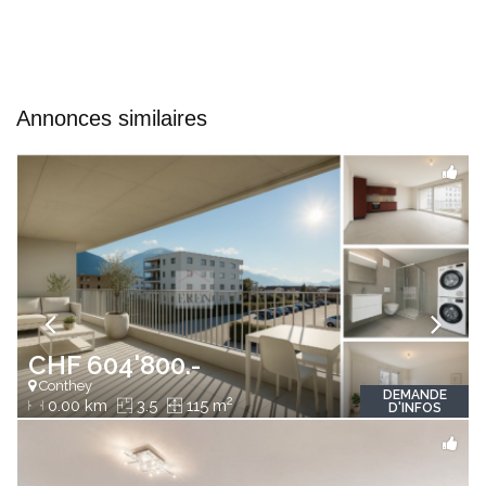
Annonces similaires
CHF 604'800.-
Conthey
DEMANDE
2
0.00 km
3.5
115 m
D'INFOS