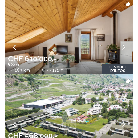
CHF 610'000.-
Sion
DEMANDE
2
3.83 km
3.5
121 m
D'INFOS
CHF 568'000.-