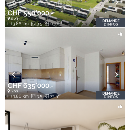
CHF 550'000.-
Sion
DEMANDE
2
3.86 km
3.5
113 m
D'INFOS
CHF 635'000.-
Sion
DEMANDE
2
3.86 km
3.5
73 m
D'INFOS