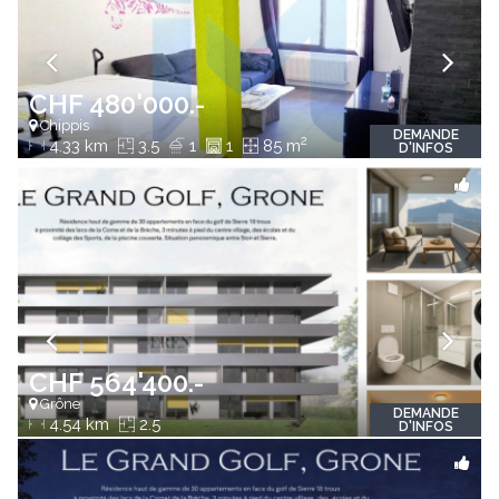
CHF 480'000.-
Chippis
DEMANDE
2
4.33 km
3.5
1
1
85 m
D'INFOS
CHF 564'400.-
Grône
DEMANDE
4.54 km
2.5
D'INFOS