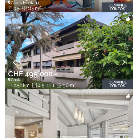
Crans-Montana
DEMANDE
2
3.5
115 m
D'INFOS
CHF 495'000.-
Chalais
DEMANDE
2
2.52 km
4.5
1
96 m
D'INFOS