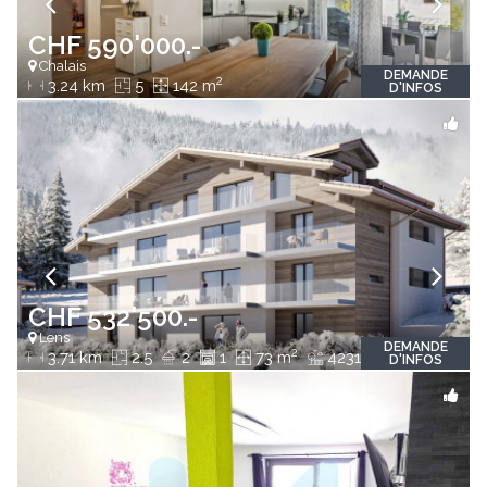
CHF 590'000.-
Chalais
DEMANDE
2
3.24 km
5
142 m
D'INFOS
CHF 532'500.-
Lens
DEMANDE
2
2
3.71 km
2.5
2
1
73 m
4231 m
D'INFOS