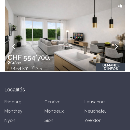
CHF 554'700.-
Grône
DEMANDE
4.54 km
3.5
D'INFOS
Localités
Fribourg
Genève
Lausanne
Monthey
Montreux
Neuchatel
Nyon
Sion
Yverdon