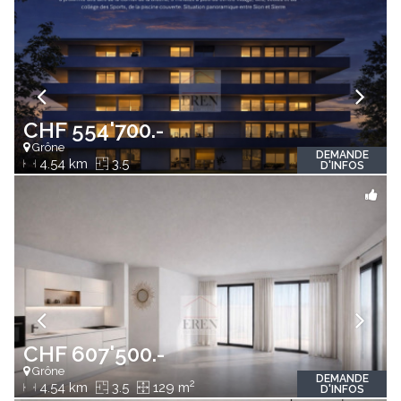
CHF 554'700.-
Grône
DEMANDE
4.54 km
3.5
D'INFOS
CHF 607'500.-
Grône
DEMANDE
2
4.54 km
3.5
129 m
D'INFOS