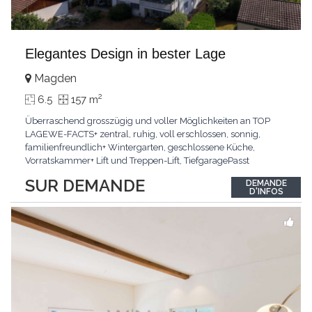
Elegantes Design in bester Lage
Magden
2
6.5
157 m
Überraschend grosszügig und voller Möglichkeiten an TOP
LAGEWE-FACTS+ zentral, ruhig, voll erschlossen, sonnig,
familienfreundlich+ Wintergarten, geschlossene Küche,
Vorratskammer+ Lift und Treppen-Lift, TiefgaragePasst
für:Paare, Familien, Singles,KLARTEXT: Offener Living und
SUR DEMANDE
DEMANDE
Wintergarten schaffen ein lichtdurchflutetes
D'INFOS
Wunder.Interessiert? JETZT anrufen: +41 76 507 21 32