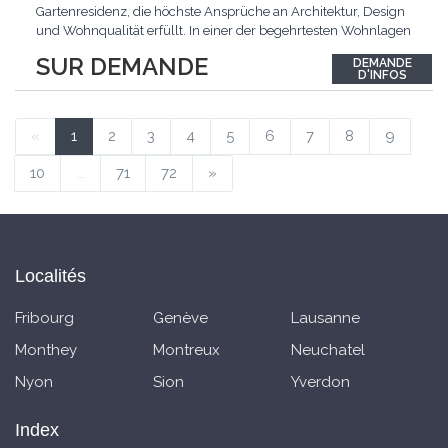
Gartenresidenz, die höchste Ansprüche an Architektur, Design
und Wohnqualität erfüllt. In einer der begehrtesten Wohnlagen
der Schweiz, im steuergünstigen Bäch SZ, erwartet Sie ein
SUR DEMANDE
DEMANDE
exklusives Zuhause mit über 230 m² Wohnfläche, das
D'INFOS
Grosszügigkeit, Privatsphäre und zeitlose Eleganz auf
einzigartige
...
«
1
2
3
4
5
6
7
8
9
10
...
71
72
»
Localités
Fribourg
Genève
Lausanne
Monthey
Montreux
Neuchatel
Nyon
Sion
Yverdon
Index