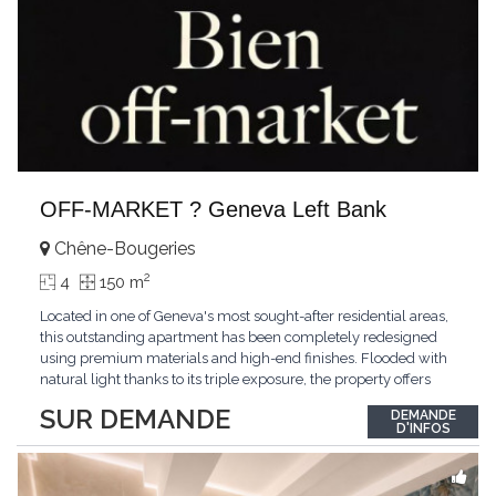
OFF-MARKET ? Geneva Left Bank
Chêne-Bougeries
2
4
150 m
Located in one of Geneva's most sought-after residential areas,
this outstanding apartment has been completely redesigned
using premium materials and high-end finishes. Flooded with
natural light thanks to its triple exposure, the property offers
generous living spaces, two bedrooms including a magnificent
SUR DEMANDE
DEMANDE
master suite, elegant reception areas, and a spacious terrace
D'INFOS
overlooking a peaceful and green
...