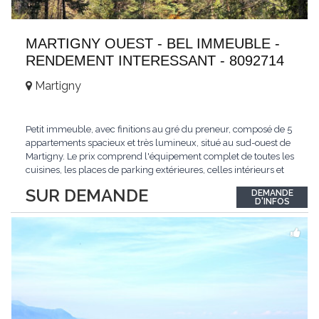
MARTIGNY OUEST - BEL IMMEUBLE -
RENDEMENT INTERESSANT - 8092714
Martigny
Petit immeuble, avec finitions au gré du preneur, composé de 5
appartements spacieux et très lumineux, situé au sud-ouest de
Martigny. Le prix comprend l'équipement complet de toutes les
cuisines, les places de parking extérieures, celles intérieurs et
les espaces de stockage privé, sans oublier un beau jardin. Une
SUR DEMANDE
DEMANDE
opportunité exclusive avec un rendement intéressant. Plus
D'INFOS
d'informations
...