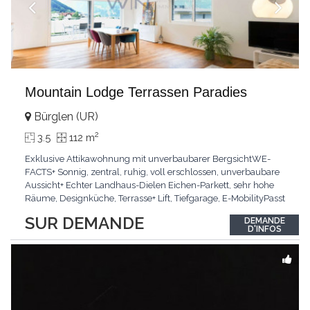
Mountain Lodge Terrassen Paradies
Bürglen (UR)
2
3.5
112 m
Exklusive Attikawohnung mit unverbaubarer BergsichtWE-
FACTS+ Sonnig, zentral, ruhig, voll erschlossen, unverbaubare
Aussicht+ Echter Landhaus-Dielen Eichen-Parkett, sehr hohe
Räume, Designküche, Terrasse+ Lift, Tiefgarage, E-MobilityPasst
für:Käufer, die Ruhe und Privatsphäre suchen mit Sinn für
SUR DEMANDE
DEMANDE
ArchitekturKLARTEXT: Grosszügig, sonnig und kompromisslos
D'INFOS
hochwertig mit Logenplatz.Interessiert?
...