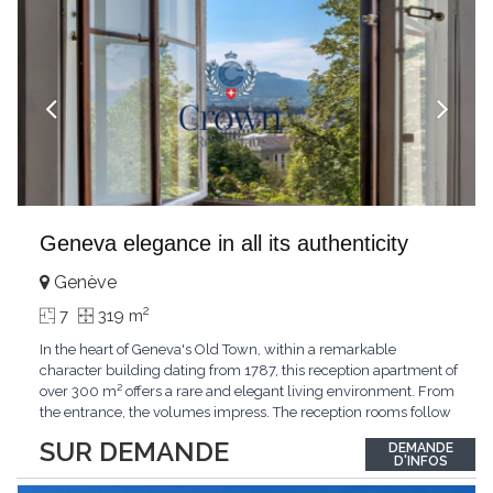
Geneva elegance in all its authenticity
Genève
2
7
319 m
In the heart of Geneva's Old Town, within a remarkable
character building dating from 1787, this reception apartment of
over 300 m² offers a rare and elegant living environment. From
the entrance, the volumes impress. The reception rooms follow
one after the other in harmony, revealing the nobility of the
SUR DEMANDE
DEMANDE
period architecture. High ceilings, finely crafted stuccoes,
D'INFOS
moldings, woodwork, old fireplaces,
...