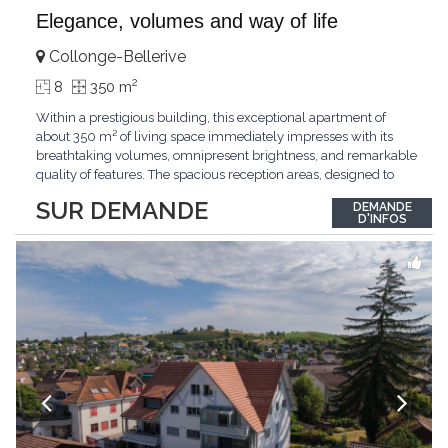
Elegance, volumes and way of life
Collonge-Bellerive
2
8
350 m
Within a prestigious building, this exceptional apartment of
about 350 m² of living space immediately impresses with its
breathtaking volumes, omnipresent brightness, and remarkable
quality of features. The spacious reception areas, designed to
receive guests elegantly, generously open onto magnificent
SUR DEMANDE
DEMANDE
outdoor spaces bathed in greenery. The bedrooms also have
D'INFOS
direct access to the outdoors, offering
...