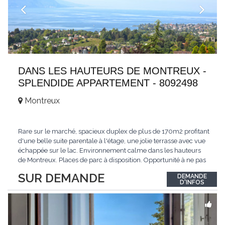
DANS LES HAUTEURS DE MONTREUX -
SPLENDIDE APPARTEMENT - 8092498
Montreux
Rare sur le marché, spacieux duplex de plus de 170m2 profitant
d'une belle suite parentale à l'étage, une jolie terrasse avec vue
échappée sur le lac. Environnement calme dans les hauteurs
de Montreux. Places de parc à disposition. Opportunité à ne pas
manquer. Plus d'informations : www.tissot-immobilier.ch Selten
SUR DEMANDE
DEMANDE
auf dem Markt, geräumiges Duplex von mehr als 170m2 mit
D'INFOS
einer schönen
...