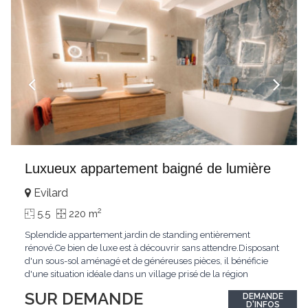
Luxueux appartement baigné de lumière
Evilard
2
5.5
220 m
Splendide appartement jardin de standing entièrement
rénové.Ce bien de luxe est à découvrir sans attendre.Disposant
d'un sous-sol aménagé et de généreuses pièces, il bénéficie
d'une situation idéale dans un village prisé de la région
biennoise.Un ensoleillement optimal lui offre une luminosité
SUR DEMANDE
DEMANDE
hors du commun tout au long de la journée.Points forts:4
D'INFOS