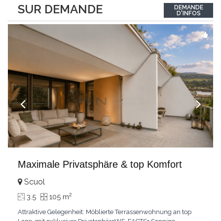
between the interior and the landscape. The sleeping area
SUR DEMANDE
DEMANDE
comprises two bedrooms, each with its own bathroom,
D'INFOS
guaranteeing comfort and privacy. Private
...
Maximale Privatsphäre & top Komfort
Scuol
2
3.5
105 m
Attraktive Gelegenheit: Möblierte Terrassenwohnung an top