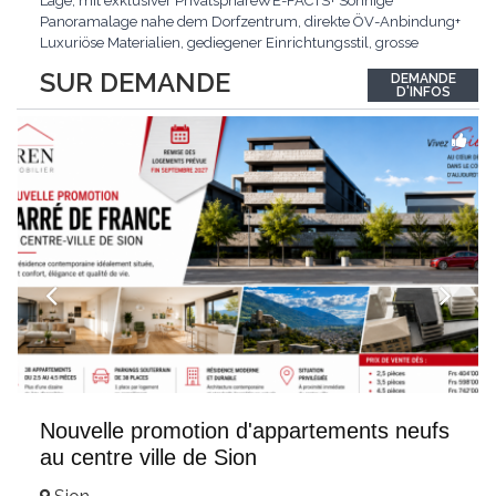
Lage, mit exklusiver PrivatsphäreWE-FACTS+ Sonnige
Panoramalage nahe dem Dorfzentrum, direkte ÖV-Anbindung+
Luxuriöse Materialien, gediegener Einrichtungsstil, grosse
bodentiefe Fenster+ Tiefgarage inklusive, Lift, Skiraum,
SUR DEMANDE
DEMANDE
gemeinschaftliche WaschküchePasst für:Geniesser von
D'INFOS
Weitblick und gehobenem WohnkomfortDie Wohnung wird
hochwertig
...
Nouvelle promotion d'appartements neufs
au centre ville de Sion