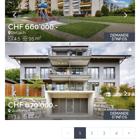
CHF 660'000.-
Bellach
DEMANDE
2
4.5
95 m
D'INFOS
CHF 670'000.-
Wattenwil
DEMANDE
2
3.5
88 m
D'INFOS
«
1
2
3
4
»