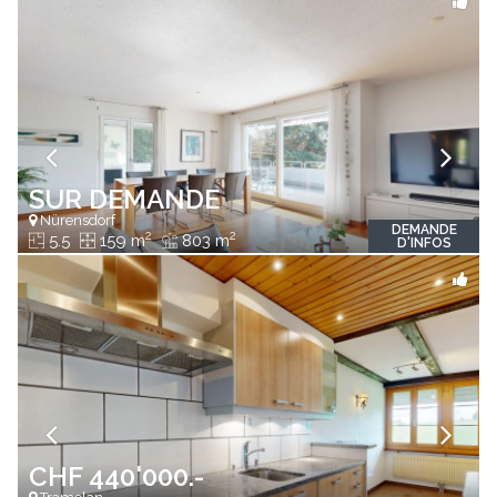
SUR DEMANDE
Nürensdorf
DEMANDE
2
2
5.5
159 m
803 m
D'INFOS
CHF 440'000.-