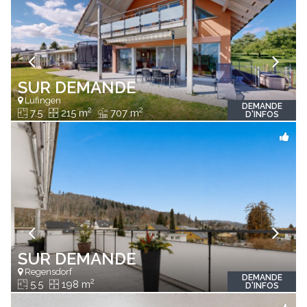
SUR DEMANDE
Lufingen
DEMANDE
2
2
7.5
215 m
707 m
D'INFOS
SUR DEMANDE
Regensdorf
DEMANDE
2
5.5
198 m
D'INFOS