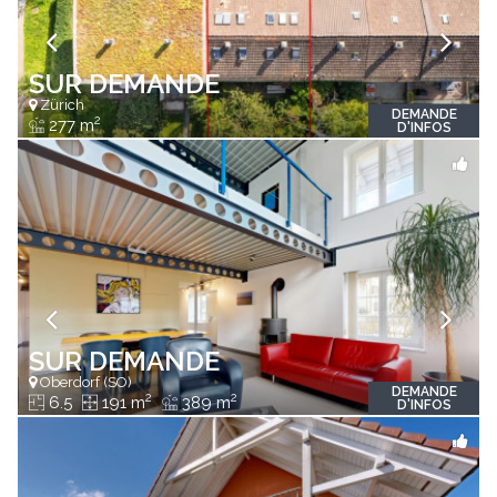
SUR DEMANDE
Zürich
DEMANDE
2
277 m
D'INFOS
SUR DEMANDE
Oberdorf (SO)
DEMANDE
2
2
6.5
191 m
389 m
D'INFOS