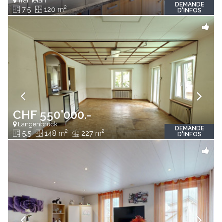
Tramelan
DEMANDE
2
7.5
120 m
D'INFOS
CHF 550'000.-
Langenbruck
DEMANDE
2
2
5.5
148 m
227 m
D'INFOS