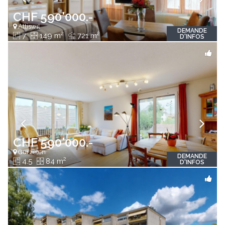
CHF 590'000.-
Attiswil
DEMANDE
2
2
7
149 m
721 m
D'INFOS
CHF 590'000.-
Gurzelen
DEMANDE
2
4.5
84 m
D'INFOS