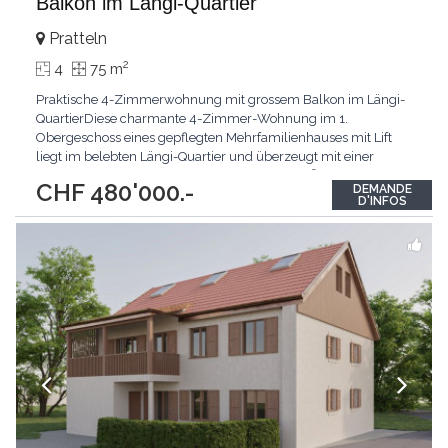
Balkon im Längi-Quartier
Pratteln
2
4
75 m
Praktische 4-Zimmerwohnung mit grossem Balkon im Längi-
QuartierDiese charmante 4-Zimmer-Wohnung im 1.
Obergeschoss eines gepflegten Mehrfamilienhauses mit Lift
liegt im belebten Längi-Quartier und überzeugt mit einer
durchdachten Raumaufteilung.Auf rund 75 m² Wohnfläche
CHF 480'000.-
DEMANDE
erwartet Sie ein grosszügiger Wohn- und Essbereich mit
D'INFOS
Zugang zum sonnigen Balkon und Blick auf der gepflegten
Gartenanlage.
...