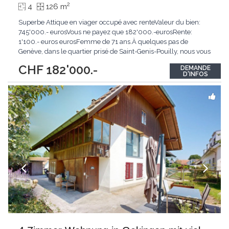
2
4
126 m
Superbe Attique en viager occupé avec renteValeur du bien:
745'000.- eurosVous ne payez que 182'000.-eurosRente:
1'100.- euros eurosFemme de 71 ans.À quelques pas de
Genève, dans le quartier prisé de Saint-Genis-Pouilly, nous vous
présentons un appartement de type 4 en viager occupé avec
CHF 182'000.-
DEMANDE
rente, une occasion unique pour un investissement patrimonial
D'INFOS
sécurisé et de qualité.Description du bien
...