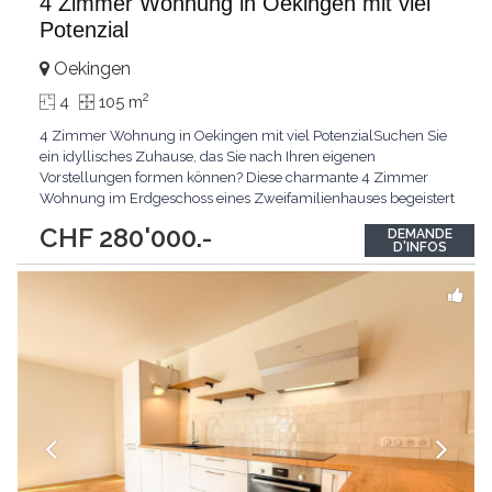
4 Zimmer Wohnung in Oekingen mit viel
Potenzial
Oekingen
2
4
105 m
4 Zimmer Wohnung in Oekingen mit viel PotenzialSuchen Sie
ein idyllisches Zuhause, das Sie nach Ihren eigenen
Vorstellungen formen können? Diese charmante 4 Zimmer
Wohnung im Erdgeschoss eines Zweifamilienhauses begeistert
durch ihre sehr ruhige Lage in Oekingen und wartet darauf, von
CHF 280'000.-
DEMANDE
Ihnen zum Leben erweckt zu werden. Die Top-Argumente für
D'INFOS
Ihr neues Zuhause Sehr ruhige Lage: Geniessen Sie die
wohltuende
...