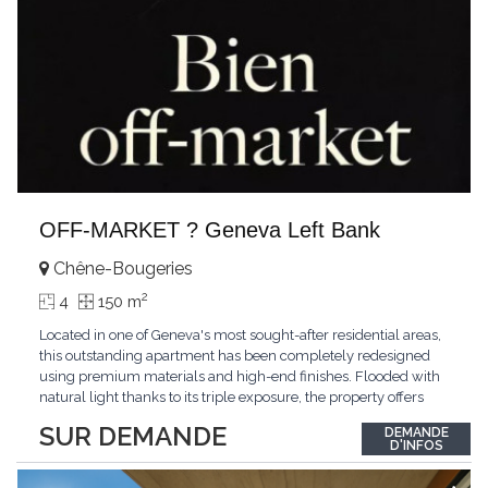
OFF-MARKET ? Geneva Left Bank
Chêne-Bougeries
2
4
150 m
Located in one of Geneva's most sought-after residential areas,
this outstanding apartment has been completely redesigned
using premium materials and high-end finishes. Flooded with
natural light thanks to its triple exposure, the property offers
generous living spaces, two bedrooms including a magnificent
SUR DEMANDE
DEMANDE
master suite, elegant reception areas, and a spacious terrace
D'INFOS
overlooking a peaceful and green
...