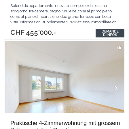
Splendido appartamento, rinovato, composto da : cucina,
soggiorno, tre camere, bagno, WC e balcone al primo piano
come al piano di ripartizione, due grandi terrazze con bella
vista. Informazioni supplementari : www.tissot-immobiliare.ch
Splendid Wohnung, renoviert, bestehend aus: Küche,
CHF 455'000.-
DEMANDE
Wohnzimmer, drei Schlafzimmer, Bad, WC und Balkon im
D'INFOS
ersten Stock als auf dem Boden der Aufschlüsselung,
...
Praktische 4-Zimmerwohnung mit grossem