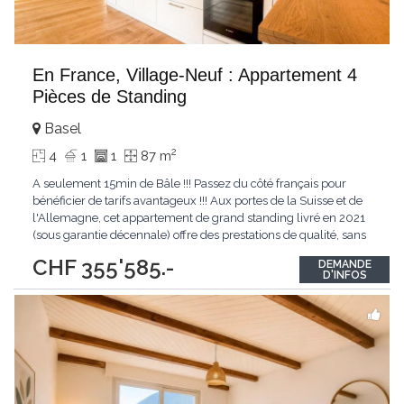
En France, Village-Neuf : Appartement 4
Pièces de Standing
Basel
2
4
1
1
87 m
A seulement 15min de Bâle !!! Passez du côté français pour
bénéficier de tarifs avantageux !!! Aux portes de la Suisse et de
l'Allemagne, cet appartement de grand standing livré en 2021
(sous garantie décennale) offre des prestations de qualité, sans
aucun travaux à prévoir. Composition du bien : - Espace de vie :
CHF 355'585.-
DEMANDE
50 m² lumineux (orientation Sud) avec cuisine ouverte
D'INFOS
entièrement
...