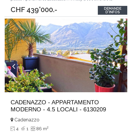
canal du Thiou et le centre-ville, dans un environnement calme,
CHF 439'000.-
DEMANDE
recherché et très central. À deux pas des commerces, écoles,
D'INFOS
transports,
...
CADENAZZO - APPARTAMENTO
MODERNO - 4.5 LOCALI - 6130209
Cadenazzo
2
4
1
86 m