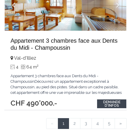
Appartement 3 chambres face aux Dents
du Midi - Champoussin
Val-d'Illiez
2
4
64 m
Appartement 3 chambres face aux Dents du Midi -
ChampoussinDécouvrez un appartement exceptionnel à
Champoussin, au pied des pistes. Situé dans un cadre paisible,
cet appartement offre une vue imprenable sur les majestueuses
Dents du Midi. Bénéficiant d'une exposition plein sud, il est
CHF 490'000.-
DEMANDE
baigné de lumière tout au long de la journée.Ce bien se
D'INFOS
distingue par l'utilisation de matériaux de qualité
...
«
1
2
3
4
5
»