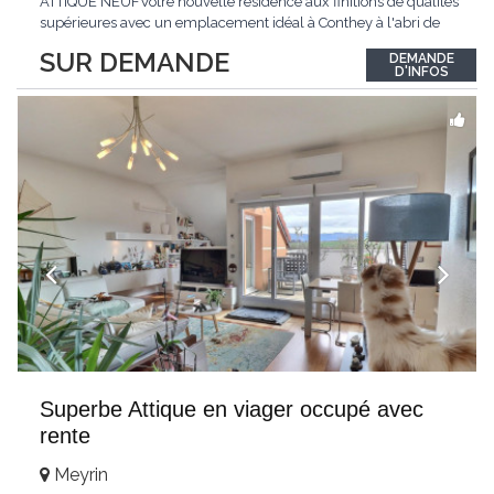
ATTIQUE NEUFVotre nouvelle résidence aux finitions de qualités
supérieures avec un emplacement idéal à Conthey à l'abri de
toutes nuisances tout en étant à proximité directe de toutes les
SUR DEMANDE
DEMANDE
commodités !LE PALLADIONouvelle résidence d'appartements
D'INFOS
haut de gamme située à
...
Superbe Attique en viager occupé avec
rente
Meyrin