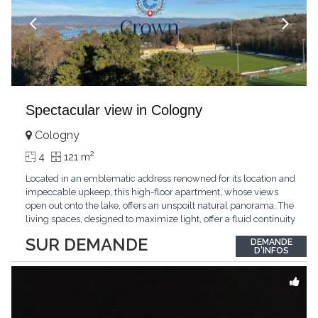
Spectacular view in Cologny
Cologny
2
4
121 m
Located in an emblematic address renowned for its location and
impeccable upkeep, this high-floor apartment, whose views
open out onto the lake, offers an unspoilt natural panorama. The
living spaces, designed to maximize light, offer a fluid continuity
between the interior and the landscape. The sleeping area
SUR DEMANDE
DEMANDE
comprises two bedrooms, each with its own bathroom,
D'INFOS
guaranteeing comfort and privacy. Private
...