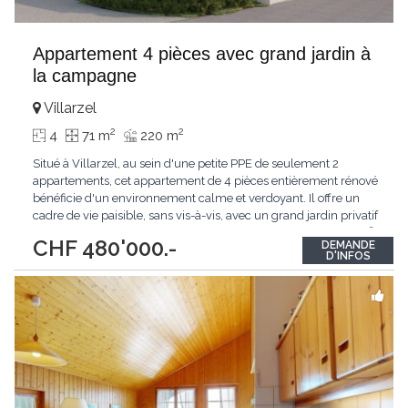
Appartement 4 pièces avec grand jardin à
la campagne
Villarzel
2
2
4
71 m
220 m
Situé à Villarzel, au sein d'une petite PPE de seulement 2
appartements, cet appartement de 4 pièces entièrement rénové
bénéficie d'un environnement calme et verdoyant. Il offre un
cadre de vie paisible, sans vis-à-vis, avec un grand jardin privatif
idéal pour profiter de l'extérieur. D'une surface d'environ 70 m²,
CHF 480'000.-
DEMANDE
il se compose de 3 chambres à coucher et allie confort moderne
D'INFOS
et qualité
...