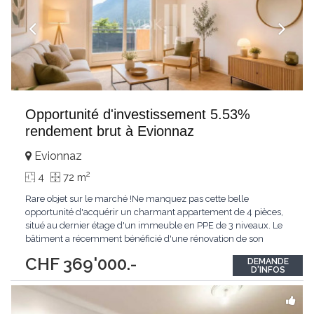
Opportunité d'investissement 5.53%
rendement brut à Evionnaz
Evionnaz
2
4
72 m
Rare objet sur le marché !Ne manquez pas cette belle
opportunité d'acquérir un charmant appartement de 4 pièces,
situé au dernier étage d'un immeuble en PPE de 3 niveaux. Le
bâtiment a récemment bénéficié d'une rénovation de son
isolation périphérique en 2025, améliorant ainsi son confort
CHF 369'000.-
DEMANDE
thermique et son efficacité énergétique.L'immeuble ne dispose
D'INFOS
pas d'ascenseur, ce qui représente
...