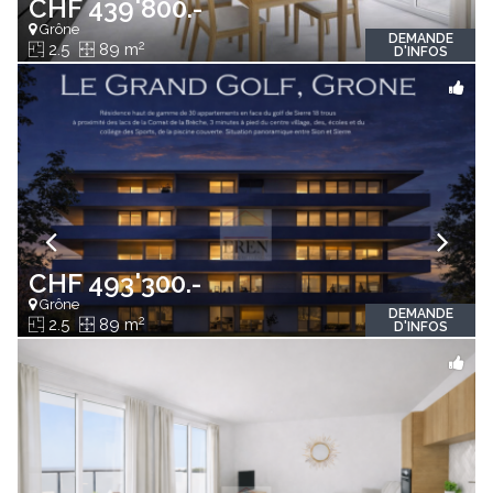
CHF 439'800.-
Grône
DEMANDE
2
2.5
89 m
D'INFOS
CHF 493'300.-
Grône
DEMANDE
2
2.5
89 m
D'INFOS