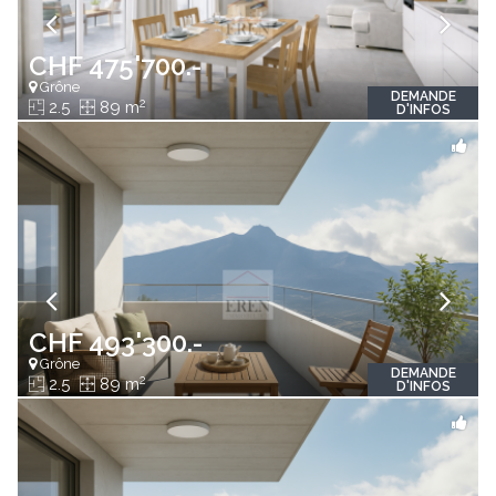
CHF 475'700.-
Grône
DEMANDE
2
2.5
89 m
D'INFOS
CHF 493'300.-
Grône
DEMANDE
2
2.5
89 m
D'INFOS