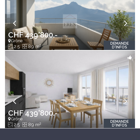
CHF 439'800.-
Grône
DEMANDE
2
2.5
89 m
D'INFOS
CHF 439'800.-
Grône
DEMANDE
2
2.5
89 m
D'INFOS