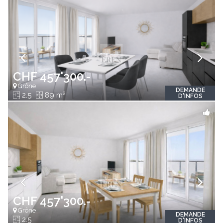
CHF 457'300.-
Grône
DEMANDE
2
2.5
89 m
D'INFOS
CHF 457'300.-
Grône
DEMANDE
2.5
D'INFOS