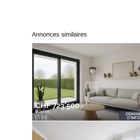
Annonces similaires
CHF 723'500.-
Grône
DEMAN
3.5
D'INF