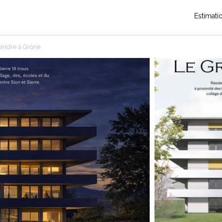
Estimati
endre à Grône