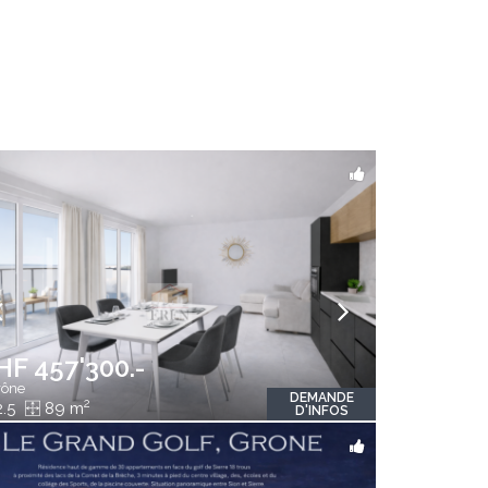
HF 457'300.-
ône
DEMANDE
2
.5
89 m
D'INFOS