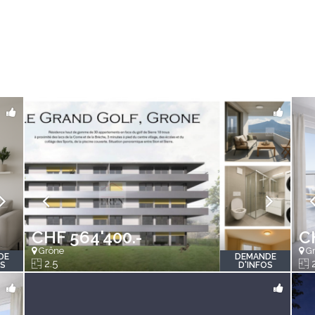
CHF 564'400.-
C
Grône
Gr
DE
DEMANDE
2.5
2
OS
D'INFOS