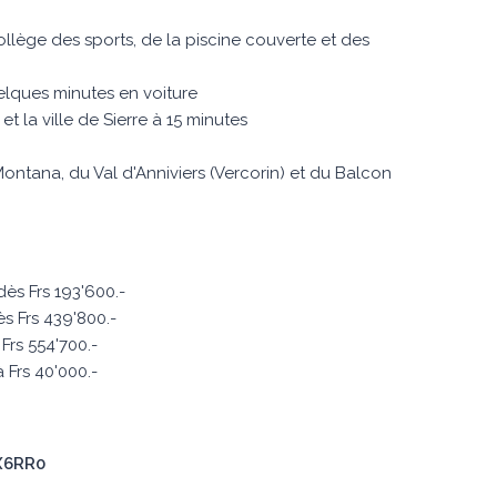
ollège des sports, de la piscine couverte et des
elques minutes en voiture
t la ville de Sierre à 15 minutes
ontana, du Val d'Anniviers (Vercorin) et du Balcon
ès Frs 193'600.-
s Frs 439'800.-
Frs 554'700.-
 Frs 40'000.-
rX6RR0