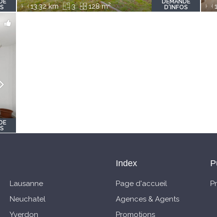
DE
DEMANDE
2
13.32 km
3
128 m
1
OS
D'INFOS
DE
OS
Index
P
Lausanne
Page d'accueil
P
Neuchatel
Agences & Agents
Yverdon
Promotions