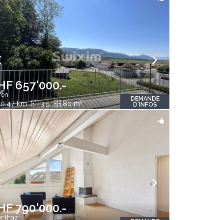
HF 657'000.-
ron
DEMANDE
2
0.47 km
3.5
80 m
D'INFOS
HF 790'000.-
nthaz