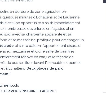
 à Villars-Tiercelin
ercelin, en bordure de zone agricole non-
t à quelques minutes d'Echallens et de Lausanne,
able est une opportunité à saisir immédiatement
ux nombreuses ouvertures en façades et en
 au sud, avec sa charpente apparente et sa
afond et sa mezzanine, pratique pour aménager un
 équipée
et sur le balcon.L'appartement dispose
ne avec mezzanine et d'une salle de bain très
é entièrement rénové en 2007 et la façade de
rrêt de bus se situe devant l'immeuble et permet
t et à Echallens.
Deux places de parc 
ment !
sur neho.ch
.
ULOIR VOUS INSCRIRE D'ABORD :