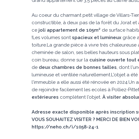
Grand appartement de 3,5 pièces au calme absolu
Au coeur du charmant petit village de Villars-Ti
constructible, à deux pas de la forêt du Jorat e
ce
joli appartement de 105m² 
de surface habit
!Les volumes sont
spacieux et lumineux
grâce a
toiture.La grande pièce à vivre trés chaleureuse
cheminée de salon, ses belles hauteurs sous pl
coin bureau, donne sur la
cuisine ouverte tout
de
deux chambres de bonnes tailles
, dont l'u
lumineuse et ventilée naturellement.L'objet a ét
l'immeuble a elle aussi été rénovée en 2024.Un a
de rejoindre facilement les ecoles à Polliez-Pitte
extérieures
complètent l'objet.
À visiter absolu
Adresse exacte disponible après inscription 
VOUS SOUHAITEZ VISITER ? MERCI DE BIEN VO
https://neho.ch/i/1058-24-1