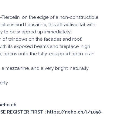
ars-Tiercelin, on the edge of a non-constructible
allens and Lausanne, this attractive flat with
ity to be snapped up immediately!
er of windows on the facades and roof.
with its exposed beams and fireplace, high
ea, opens onto the fully-equipped open-plan
a mezzanine, and a very bright, naturally
rty.
 neho.ch
.
E REGISTER FIRST : https://neho.ch/i/1058-