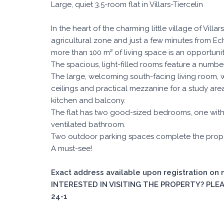
Large, quiet 3.5-room flat in Villars-Tiercelin
In the heart of the charming little village of Vill
agricultural zone and just a few minutes from Ech
more than 100 m² of living space is an opportun
The spacious, light-filled rooms feature a numb
The large, welcoming south-facing living room, 
ceilings and practical mezzanine for a study ar
kitchen and balcony.
The flat has two good-sized bedrooms, one with 
ventilated bathroom.
Two outdoor parking spaces complete the prope
A must-see!
Exact address available upon registration on
INTERESTED IN VISITING THE PROPERTY? PLEAS
24-1