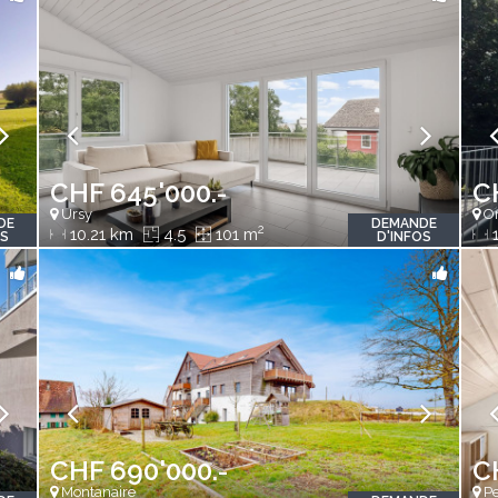
CHF 645'000.-
C
Ursy
O
DE
DEMANDE
2
10.21 km
4.5
101 m
1
OS
D'INFOS
CHF 690'000.-
C
Montanaire
Pe