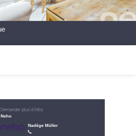
ue
Demander plus d'infos
Neho
Nadège Müller