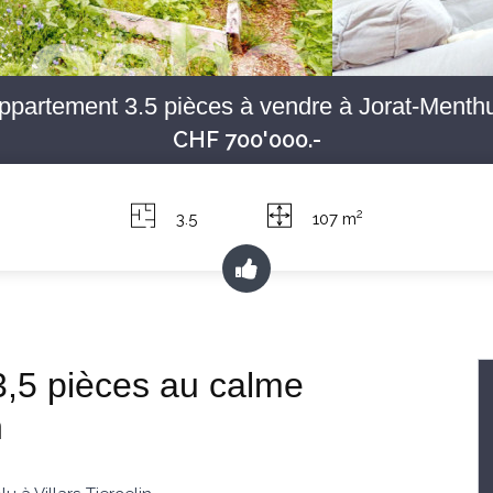
ppartement 3.5 pièces à vendre à Jorat-Menth
CHF 700'000.-
2
3.5
107 m
,5 pièces au calme
n