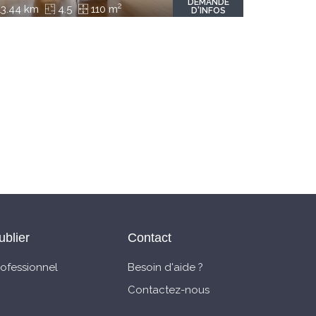
DEMANDE
2
3.44 km
4.5
110 m
D'INFOS
ublier
Contact
rofessionnel
Besoin d'aide ?
Contactez-nous