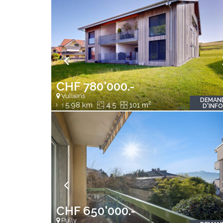
CHF 780'000.-
Vulliens
DEMAN
2
5.98 km
4.5
101 m
D'INF
CHF 650'000.-
Pully