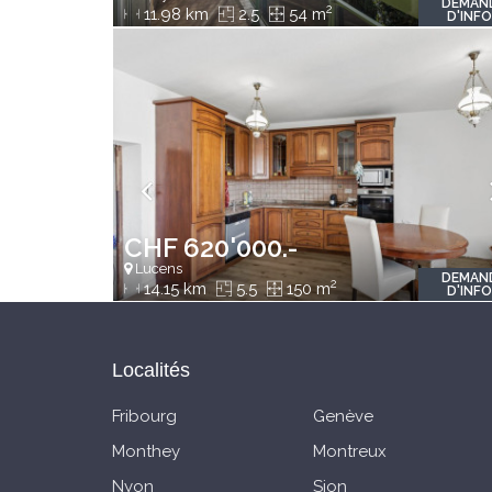
DEMAN
2
11.98 km
2.5
54 m
D'INF
CHF 620'000.-
Lucens
DEMAN
2
14.15 km
5.5
150 m
D'INF
Localités
Fribourg
Genève
Monthey
Montreux
Nyon
Sion