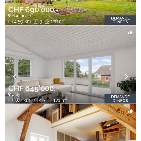
CHF 690'000.-
Montanaire
DEMANDE
2
4.59 km
3
128 m
D'INFOS
CHF 645'000.-
Ursy
DEMANDE
2
7.87 km
4.5
101 m
D'INFOS