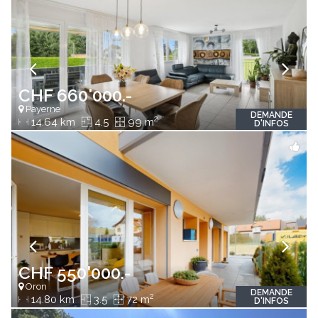
CHF 660'000.-
Payerne
DEMANDE
2
14.64 km
4.5
99 m
D'INFOS
CHF 550'000.-
Oron
DEMANDE
2
14.80 km
3.5
72 m
D'INFOS