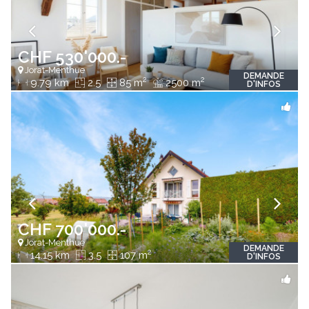
CHF 530'000.-
Jorat-Menthue
DEMANDE
2
2
9.79 km
2.5
85 m
2500 m
D'INFOS
CHF 700'000.-
Jorat-Menthue
DEMANDE
2
14.15 km
3.5
107 m
D'INFOS