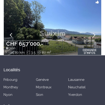
CHF 657'000.-
Oron
DEMANDE
2
14.80 km
3.5
80 m
D'INFOS
Localités
Fribourg
Genève
Lausanne
Monthey
Montreux
Neuchatel
Nyon
Sion
Yverdon