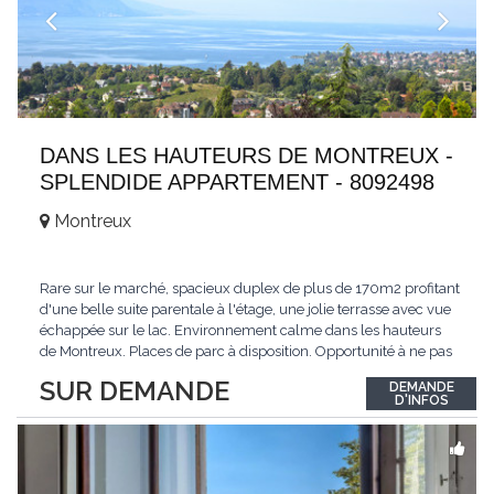
DANS LES HAUTEURS DE MONTREUX -
SPLENDIDE APPARTEMENT - 8092498
Montreux
Rare sur le marché, spacieux duplex de plus de 170m2 profitant
d'une belle suite parentale à l'étage, une jolie terrasse avec vue
échappée sur le lac. Environnement calme dans les hauteurs
de Montreux. Places de parc à disposition. Opportunité à ne pas
manquer. Plus d'informations : www.tissot-immobilier.ch Selten
SUR DEMANDE
DEMANDE
auf dem Markt, geräumiges Duplex von mehr als 170m2 mit
D'INFOS
einer schönen
...