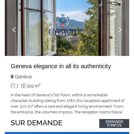
Geneva elegance in all its authenticity
Genève
2
7
319 m
In the heart of Geneva's Old Town, within a remarkable
character building dating from 1787, this reception apartment of
over 300 m² offers a rare and elegant living environment. From
the entrance, the volumes impress. The reception rooms follow
one after the other in harmony, revealing the nobility of the
SUR DEMANDE
DEMANDE
period architecture. High ceilings, finely crafted stuccoes,
D'INFOS
moldings, woodwork, old fireplaces,
...