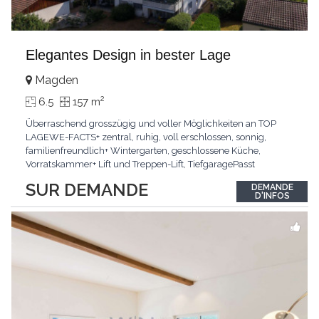
Elegantes Design in bester Lage
Magden
2
6.5
157 m
Überraschend grosszügig und voller Möglichkeiten an TOP
LAGEWE-FACTS+ zentral, ruhig, voll erschlossen, sonnig,
familienfreundlich+ Wintergarten, geschlossene Küche,
Vorratskammer+ Lift und Treppen-Lift, TiefgaragePasst
für:Paare, Familien, Singles,KLARTEXT: Offener Living und
SUR DEMANDE
DEMANDE
Wintergarten schaffen ein lichtdurchflutetes
D'INFOS
Wunder.Interessiert? JETZT anrufen: +41 76 507 21 32