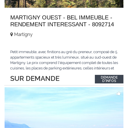
MARTIGNY OUEST - BEL IMMEUBLE -
RENDEMENT INTERESSANT - 8092714
Martigny
Petit immeuble, avec finitions au gré du preneur, composé de 5
appartements spacieux et très lumineux, situé au sud-ouest de
Martigny. Le prix comprend l'équipement complet de toutes les
cuisines, les places de parking extérieures, celles intérieurs et
les espaces de stockage privé, sans oublier un beau jardin. Une
SUR DEMANDE
DEMANDE
opportunité exclusive avec un rendement intéressant. Plus
D'INFOS
d'informations
...