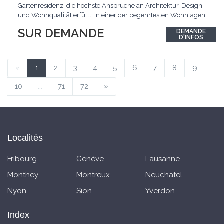
Gartenresidenz, die höchste Ansprüche an Architektur, Design
und Wohnqualität erfüllt. In einer der begehrtesten Wohnlagen
der Schweiz, im steuergünstigen Bäch SZ, erwartet Sie ein
SUR DEMANDE
DEMANDE
exklusives Zuhause mit über 230 m² Wohnfläche, das
D'INFOS
Grosszügigkeit, Privatsphäre und zeitlose Eleganz auf
einzigartige
...
«
1
2
3
4
5
6
7
8
9
10
...
71
72
»
Localités
Fribourg
Genève
Lausanne
Monthey
Montreux
Neuchatel
Nyon
Sion
Yverdon
Index