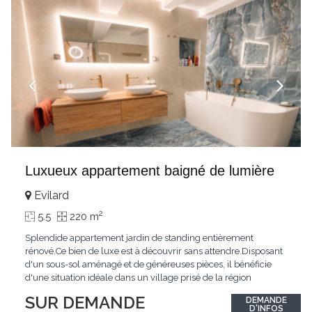
Luxueux appartement baigné de lumière
Evilard
2
5.5
220 m
Splendide appartement jardin de standing entièrement
rénové.Ce bien de luxe est à découvrir sans attendre.Disposant
d'un sous-sol aménagé et de généreuses pièces, il bénéficie
d'une situation idéale dans un village prisé de la région
biennoise.Un ensoleillement optimal lui offre une luminosité
SUR DEMANDE
DEMANDE
hors du commun tout au long de la journée.Points forts:4
D'INFOS