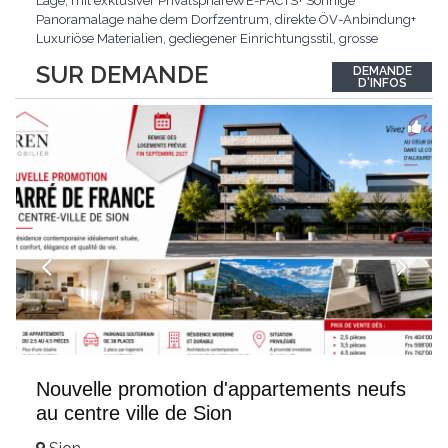
Lage, mit exklusiver PrivatsphäreWE-FACTS+ Sonnige
Panoramalage nahe dem Dorfzentrum, direkte ÖV-Anbindung+
Luxuriöse Materialien, gediegener Einrichtungsstil, grosse
bodentiefe Fenster+ Tiefgarage inklusive, Lift, Skiraum,
SUR DEMANDE
DEMANDE
gemeinschaftliche WaschküchePasst für:Geniesser von
D'INFOS
Weitblick und gehobenem WohnkomfortDie Wohnung wird
hochwertig
...
Nouvelle promotion d'appartements neufs
au centre ville de Sion