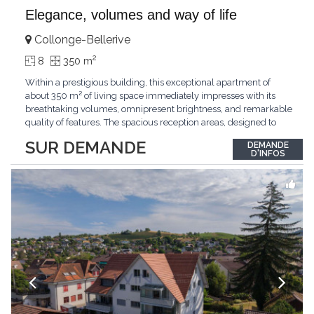
Elegance, volumes and way of life
Collonge-Bellerive
2
8
350 m
Within a prestigious building, this exceptional apartment of
about 350 m² of living space immediately impresses with its
breathtaking volumes, omnipresent brightness, and remarkable
quality of features. The spacious reception areas, designed to
receive guests elegantly, generously open onto magnificent
SUR DEMANDE
DEMANDE
outdoor spaces bathed in greenery. The bedrooms also have
D'INFOS
direct access to the outdoors, offering
...