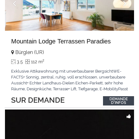
Mountain Lodge Terrassen Paradies
Bürglen (UR)
2
3.5
112 m
Exklusive Attikawohnung mit unverbaubarer BergsichtWE-
FACTS+ Sonnig, zentral, ruhig, voll erschlossen, unverbaubare
Aussicht+ Echter Landhaus-Dielen Eichen-Parkett, sehr hohe
Räume, Designküche, Terrasse+ Lift, Tiefgarage, E-MobilityPasst
für:Käufer, die Ruhe und Privatsphäre suchen mit Sinn für
SUR DEMANDE
DEMANDE
ArchitekturKLARTEXT: Grosszügig, sonnig und kompromisslos
D'INFOS
hochwertig mit Logenplatz.Interessiert?
...