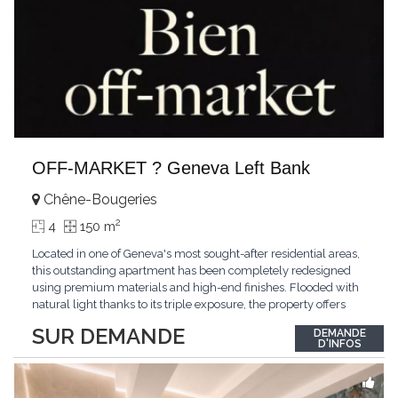
OFF-MARKET ? Geneva Left Bank
Chêne-Bougeries
2
4
150 m
Located in one of Geneva's most sought-after residential areas,
this outstanding apartment has been completely redesigned
using premium materials and high-end finishes. Flooded with
natural light thanks to its triple exposure, the property offers
generous living spaces, two bedrooms including a magnificent
SUR DEMANDE
DEMANDE
master suite, elegant reception areas, and a spacious terrace
D'INFOS
overlooking a peaceful and green
...