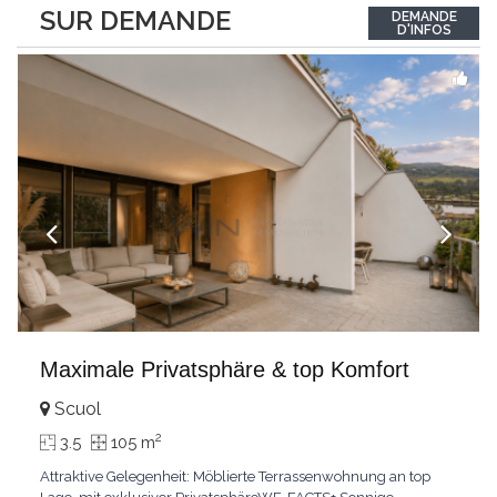
between the interior and the landscape. The sleeping area
SUR DEMANDE
DEMANDE
comprises two bedrooms, each with its own bathroom,
D'INFOS
guaranteeing comfort and privacy. Private
...
Maximale Privatsphäre & top Komfort
Scuol
2
3.5
105 m
Attraktive Gelegenheit: Möblierte Terrassenwohnung an top