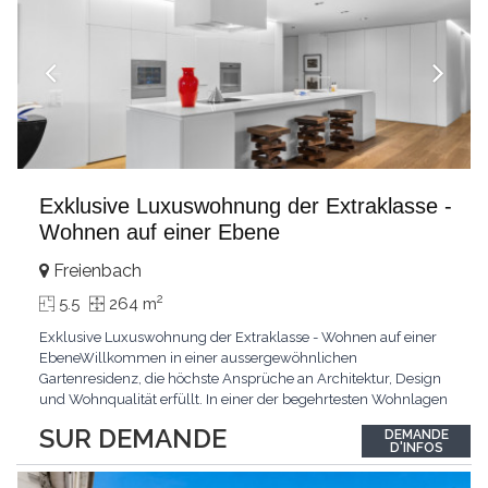
Exklusive Luxuswohnung der Extraklasse -
Wohnen auf einer Ebene
Freienbach
2
5.5
264 m
Exklusive Luxuswohnung der Extraklasse - Wohnen auf einer
EbeneWillkommen in einer aussergewöhnlichen
Gartenresidenz, die höchste Ansprüche an Architektur, Design
und Wohnqualität erfüllt. In einer der begehrtesten Wohnlagen
der Schweiz, im steuergünstigen Bäch SZ, erwartet Sie ein
SUR DEMANDE
DEMANDE
exklusives Zuhause mit über 230 m² Wohnfläche, das
D'INFOS
Grosszügigkeit, Privatsphäre und zeitlose Eleganz auf
einzigartige
...