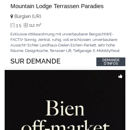
Mountain Lodge Terrassen Paradies
Bürglen (UR)
2
3.5
112 m
Exklusive Attikawohnung mit unverbaubarer BergsichtWE-
FACTS+ Sonnig, zentral, ruhig, voll erschlossen, unverbaubare
Aussicht+ Echter Landhaus-Dielen Eichen-Parkett, sehr hohe
Räume, Designküche, Terrasse+ Lift, Tiefgarage, E-MobilityPasst
für:Käufer, die Ruhe und Privatsphäre suchen mit Sinn für
SUR DEMANDE
DEMANDE
ArchitekturKLARTEXT: Grosszügig, sonnig und kompromisslos
D'INFOS
hochwertig mit Logenplatz.Interessiert?
...