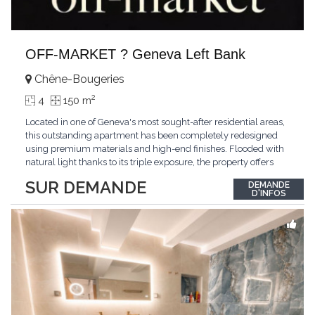
OFF-MARKET ? Geneva Left Bank
Chêne-Bougeries
2
4
150 m
Located in one of Geneva's most sought-after residential areas,
this outstanding apartment has been completely redesigned
using premium materials and high-end finishes. Flooded with
natural light thanks to its triple exposure, the property offers
generous living spaces, two bedrooms including a magnificent
SUR DEMANDE
DEMANDE
master suite, elegant reception areas, and a spacious terrace
D'INFOS
overlooking a peaceful and green
...