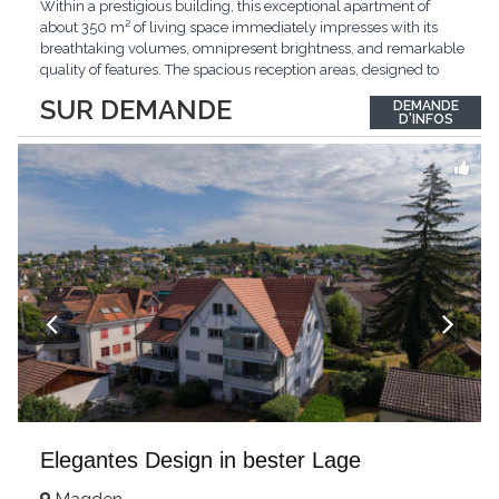
Within a prestigious building, this exceptional apartment of
about 350 m² of living space immediately impresses with its
breathtaking volumes, omnipresent brightness, and remarkable
quality of features. The spacious reception areas, designed to
receive guests elegantly, generously open onto magnificent
SUR DEMANDE
DEMANDE
outdoor spaces bathed in greenery. The bedrooms also have
D'INFOS
direct access to the outdoors, offering
...
Elegantes Design in bester Lage