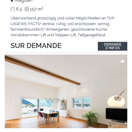
Magden
2
6.5
157 m
Überraschend grosszügig und voller Möglichkeiten an TOP
LAGEWE-FACTS+ zentral, ruhig, voll erschlossen, sonnig,
familienfreundlich+ Wintergarten, geschlossene Küche,
Vorratskammer+ Lift und Treppen-Lift, TiefgaragePasst
für:Paare, Familien, Singles,KLARTEXT: Offener Living und
SUR DEMANDE
DEMANDE
Wintergarten schaffen ein lichtdurchflutetes
D'INFOS
Wunder.Interessiert? JETZT anrufen: +41 76 507 21 32