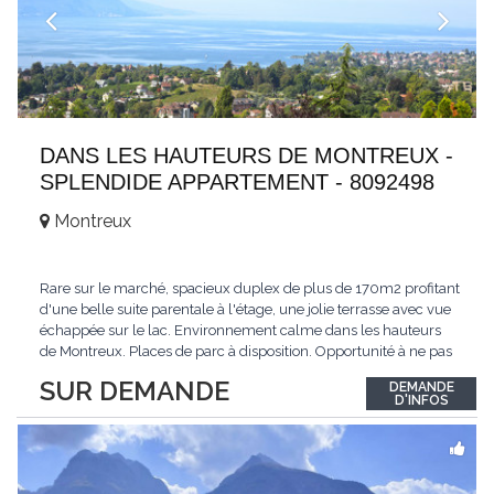
DANS LES HAUTEURS DE MONTREUX -
SPLENDIDE APPARTEMENT - 8092498
Montreux
Rare sur le marché, spacieux duplex de plus de 170m2 profitant
d'une belle suite parentale à l'étage, une jolie terrasse avec vue
échappée sur le lac. Environnement calme dans les hauteurs
de Montreux. Places de parc à disposition. Opportunité à ne pas
manquer. Plus d'informations : www.tissot-immobilier.ch Selten
SUR DEMANDE
DEMANDE
auf dem Markt, geräumiges Duplex von mehr als 170m2 mit
D'INFOS
einer schönen
...