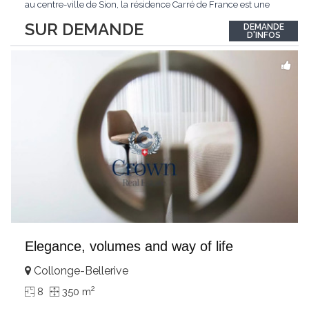
au centre-ville de Sion, la résidence Carré de France est une
nouvelle promotion immobilière qui conjugue architecture
SUR DEMANDE
DEMANDE
contemporaine, qualité de vie et emplacement privilégié.Ce
D'INFOS
projet d'envergure comprend 38
...
Elegance, volumes and way of life
Collonge-Bellerive
2
8
350 m