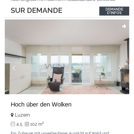
Ankunft gestaltet sich äusserst komfortabel: Der direkte
SUR DEMANDE
DEMANDE
Wohnungszugang mit dem Lift führt Sie bequem und diskret
D'INFOS
direkt in Ihr neues Zuhause.Das Zentrum der Wohnung bildet
der
...
Hoch über den Wolken
Luzern
2
4.5
102 m
Ein Zuhause mit unverbaubarer Aussicht auf Wald und