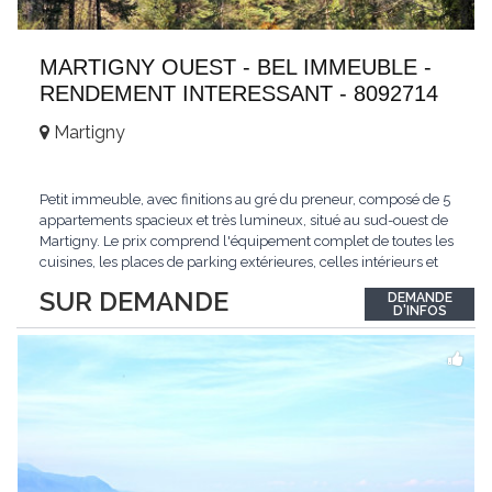
MARTIGNY OUEST - BEL IMMEUBLE -
RENDEMENT INTERESSANT - 8092714
Martigny
Petit immeuble, avec finitions au gré du preneur, composé de 5
appartements spacieux et très lumineux, situé au sud-ouest de
Martigny. Le prix comprend l'équipement complet de toutes les
cuisines, les places de parking extérieures, celles intérieurs et
les espaces de stockage privé, sans oublier un beau jardin. Une
SUR DEMANDE
DEMANDE
opportunité exclusive avec un rendement intéressant. Plus
D'INFOS
d'informations
...