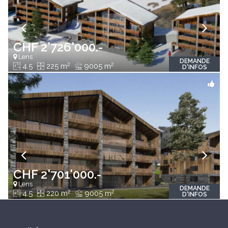
CHF 2'726'000.-
Lens
DEMANDE
2
2
4.5
225 m
9005 m
D'INFOS
CHF 2'701'000.-
Lens
DEMANDE
2
2
4.5
220 m
9005 m
D'INFOS