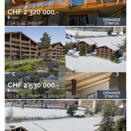
CHF 2'320'000.-
Lens
DEMANDE
2
4.5
3000 m
D'INFOS
CHF 2'530'000.-
Lens
DEMANDE
2
2
3.5
210 m
9005 m
D'INFOS