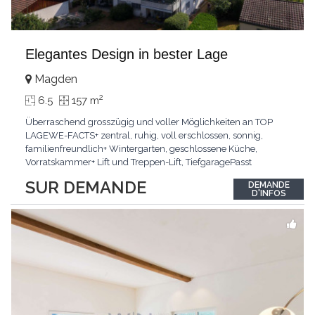
Elegantes Design in bester Lage
Magden
2
6.5
157 m
Überraschend grosszügig und voller Möglichkeiten an TOP
LAGEWE-FACTS+ zentral, ruhig, voll erschlossen, sonnig,
familienfreundlich+ Wintergarten, geschlossene Küche,
Vorratskammer+ Lift und Treppen-Lift, TiefgaragePasst
für:Paare, Familien, Singles,KLARTEXT: Offener Living und
SUR DEMANDE
DEMANDE
Wintergarten schaffen ein lichtdurchflutetes
D'INFOS
Wunder.Interessiert? JETZT anrufen: +41 76 507 21 32