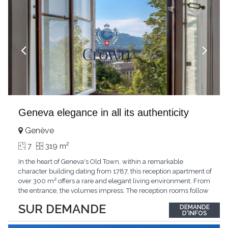
Geneva elegance in all its authenticity
Genève
2
7
319 m
In the heart of Geneva's Old Town, within a remarkable
character building dating from 1787, this reception apartment of
over 300 m² offers a rare and elegant living environment. From
the entrance, the volumes impress. The reception rooms follow
one after the other in harmony, revealing the nobility of the
SUR DEMANDE
DEMANDE
period architecture. High ceilings, finely crafted stuccoes,
D'INFOS
moldings, woodwork, old fireplaces,
...