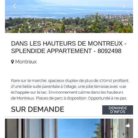
DANS LES HAUTEURS DE MONTREUX -
SPLENDIDE APPARTEMENT - 8092498
Montreux
Rare sur le marché, spacieux duplex de plus de 170m2 profitant
d'une belle suite parentale à l'étage, une jolie terrasse avec vue
échappée sur le lac. Environnement calme dans les hauteurs
de Montreux. Places de parc à disposition. Opportunité à ne pas
manquer. Plus d'informations : www.tissot-immobilier.ch Selten
SUR DEMANDE
DEMANDE
auf dem Markt, geräumiges Duplex von mehr als 170m2 mit
D'INFOS
einer schönen
...