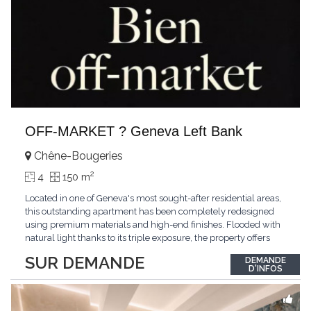
OFF-MARKET ? Geneva Left Bank
Chêne-Bougeries
2
4
150 m
Located in one of Geneva's most sought-after residential areas,
this outstanding apartment has been completely redesigned
using premium materials and high-end finishes. Flooded with
natural light thanks to its triple exposure, the property offers
generous living spaces, two bedrooms including a magnificent
SUR DEMANDE
DEMANDE
master suite, elegant reception areas, and a spacious terrace
D'INFOS
overlooking a peaceful and green
...