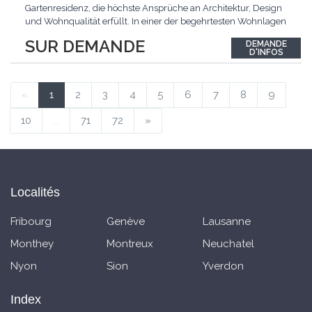
Gartenresidenz, die höchste Ansprüche an Architektur, Design
und Wohnqualität erfüllt. In einer der begehrtesten Wohnlagen
der Schweiz, im steuergünstigen Bäch SZ, erwartet Sie ein
SUR DEMANDE
DEMANDE
exklusives Zuhause mit über 230 m² Wohnfläche, das
D'INFOS
Grosszügigkeit, Privatsphäre und zeitlose Eleganz auf
einzigartige
...
«
1
2
3
4
5
6
7
8
9
10
...
71
72
»
Localités
Fribourg
Genève
Lausanne
Monthey
Montreux
Neuchatel
Nyon
Sion
Yverdon
Index