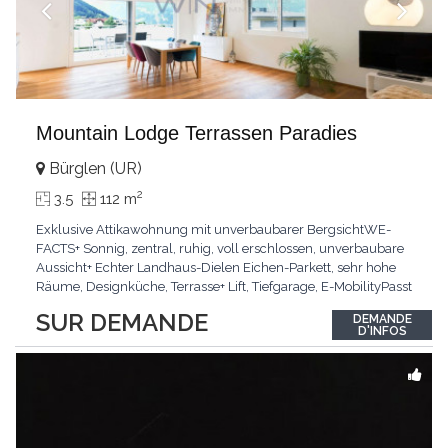
Mountain Lodge Terrassen Paradies
Bürglen (UR)
2
3.5
112 m
Exklusive Attikawohnung mit unverbaubarer BergsichtWE-
FACTS+ Sonnig, zentral, ruhig, voll erschlossen, unverbaubare
Aussicht+ Echter Landhaus-Dielen Eichen-Parkett, sehr hohe
Räume, Designküche, Terrasse+ Lift, Tiefgarage, E-MobilityPasst
für:Käufer, die Ruhe und Privatsphäre suchen mit Sinn für
SUR DEMANDE
DEMANDE
ArchitekturKLARTEXT: Grosszügig, sonnig und kompromisslos
D'INFOS
hochwertig mit Logenplatz.Interessiert?
...