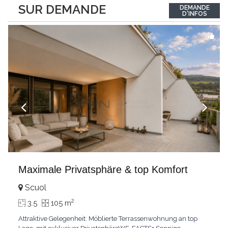
between the interior and the landscape. The sleeping area
SUR DEMANDE
DEMANDE
comprises two bedrooms, each with its own bathroom,
D'INFOS
guaranteeing comfort and privacy. Private
...
Maximale Privatsphäre & top Komfort
Scuol
2
3.5
105 m
Attraktive Gelegenheit: Möblierte Terrassenwohnung an top