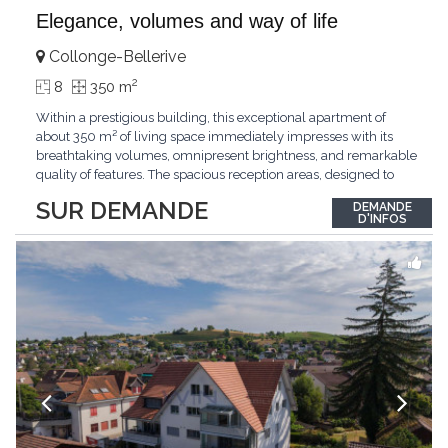
Elegance, volumes and way of life
Collonge-Bellerive
2
8
350 m
Within a prestigious building, this exceptional apartment of
about 350 m² of living space immediately impresses with its
breathtaking volumes, omnipresent brightness, and remarkable
quality of features. The spacious reception areas, designed to
receive guests elegantly, generously open onto magnificent
SUR DEMANDE
DEMANDE
outdoor spaces bathed in greenery. The bedrooms also have
D'INFOS
direct access to the outdoors, offering
...