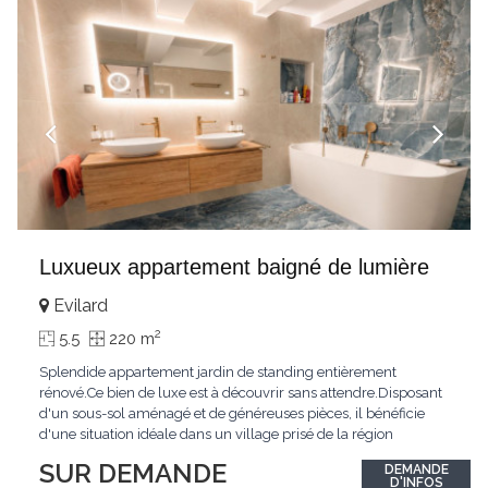
Luxueux appartement baigné de lumière
Evilard
2
5.5
220 m
Splendide appartement jardin de standing entièrement
rénové.Ce bien de luxe est à découvrir sans attendre.Disposant
d'un sous-sol aménagé et de généreuses pièces, il bénéficie
d'une situation idéale dans un village prisé de la région
biennoise.Un ensoleillement optimal lui offre une luminosité
SUR DEMANDE
DEMANDE
hors du commun tout au long de la journée.Points forts:4
D'INFOS