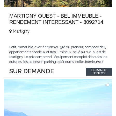
MARTIGNY OUEST - BEL IMMEUBLE -
RENDEMENT INTERESSANT - 8092714
Martigny
Petit immeuble, avec finitions au gré du preneur, composé de 5
appartements spacieux et très lumineux, situé au sud-ouest de
Martigny. Le prix comprend l'équipement complet de toutes les
cuisines, les places de parking extérieures, celles intérieurs et
les espaces de stockage privé, sans oublier un beau jardin. Une
SUR DEMANDE
DEMANDE
opportunité exclusive avec un rendement intéressant. Plus
D'INFOS
d'informations
...