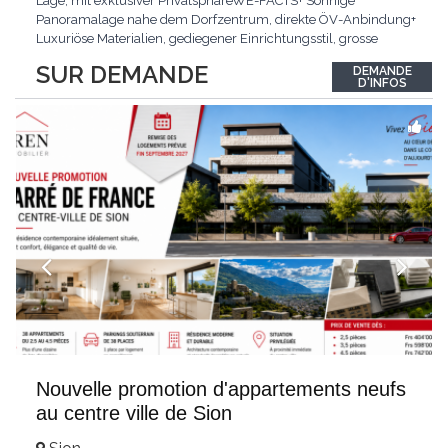
Lage, mit exklusiver PrivatsphäreWE-FACTS+ Sonnige
Panoramalage nahe dem Dorfzentrum, direkte ÖV-Anbindung+
Luxuriöse Materialien, gediegener Einrichtungsstil, grosse
bodentiefe Fenster+ Tiefgarage inklusive, Lift, Skiraum,
SUR DEMANDE
DEMANDE
gemeinschaftliche WaschküchePasst für:Geniesser von
D'INFOS
Weitblick und gehobenem WohnkomfortDie Wohnung wird
hochwertig
...
Nouvelle promotion d'appartements neufs
au centre ville de Sion