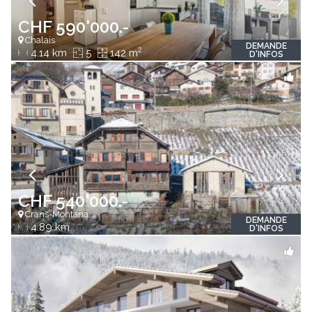
CHF 590'000.-
Chalais
DEMANDE
2
4.14 km
5
142 m
D'INFOS
CHF 540'000.-
Crans-Montana
DEMANDE
4.89 km
D'INFOS