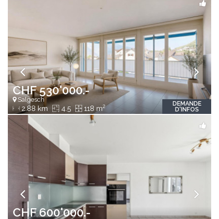
CHF 530'000.-
Salgesch
DEMANDE
2
2.88 km
4.5
118 m
D'INFOS
CHF 600'000.-