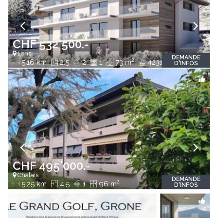
CHF 532'500.-
Lens
DEMANDE
2
2
5.16 km
2.5
2
1
73 m
4231 m
D'INFOS
CHF 495'000.-
Chalais
DEMANDE
2
5.25 km
4.5
1
96 m
D'INFOS