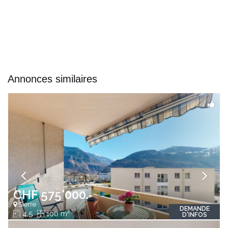
Annonces similaires
CHF 575'000.-
Sierre
DEMANDE
2
4.5
100 m
D'INFOS