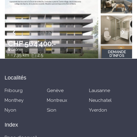
CHF 564'400.-
Grône
DEMANDE
7.35 km
2.5
D'INFOS
Localités
Fribourg
Genève
Lausanne
Monthey
Montreux
Neuchatel
Nyon
Sion
Yverdon
Index