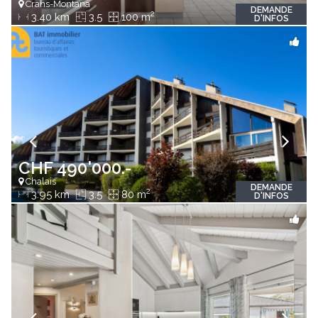
Crans-Montana
DEMANDE
2
3.40 km
3.5
100 m
D'INFOS
CHF 490'000.-
Chalais
DEMANDE
2
3.95 km
3.5
80 m
D'INFOS