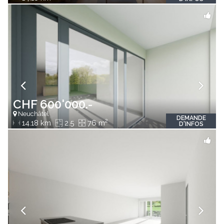
CHF 600'000.-
Neuchâtel
DEMANDE
2
14.18 km
2.5
76 m
D'INFOS