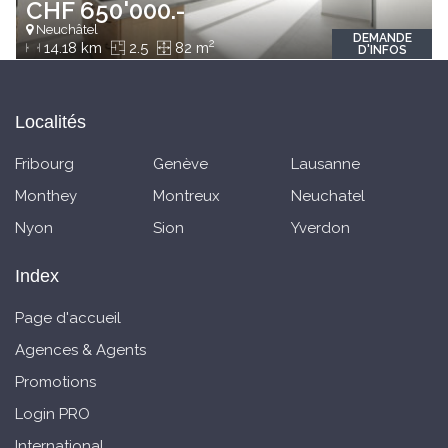
CHF 650'000.-
Neuchâtel
DEMANDE
2
14.18 km
2.5
82 m
D'INFOS
Localités
Fribourg
Genève
Lausanne
Monthey
Montreux
Neuchatel
Nyon
Sion
Yverdon
Index
Page d'accueil
Agences & Agents
Promotions
Login PRO
International