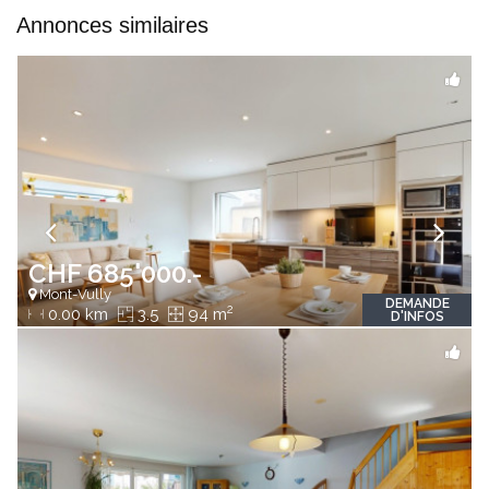
Annonces similaires
CHF 685'000.-
Mont-Vully
DEMANDE
2
0.00 km
3.5
94 m
D'INFOS