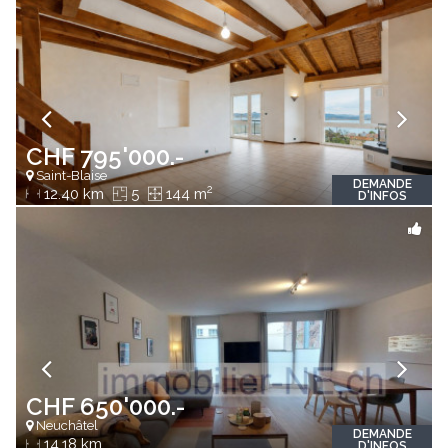
CHF 795'000.-
Saint-Blaise
DEMANDE
2
12.40 km
5
144 m
D'INFOS
CHF 650'000.-
Neuchâtel
DEMANDE
14.18 km
D'INFOS