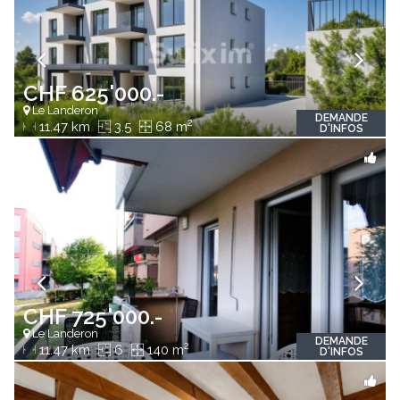
CHF 625'000.-
Le Landeron
DEMANDE
2
11.47 km
3.5
68 m
D'INFOS
CHF 725'000.-
Le Landeron
DEMANDE
2
11.47 km
6
140 m
D'INFOS