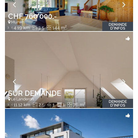
CHF 760'000.-
Murten
DEMANDE
2
4.19 km
3.5
144 m
D'INFOS
SUR DEMANDE
Le Landeron
DEMANDE
2
11.12 km
2.5
1
1
76 m
D'INFOS