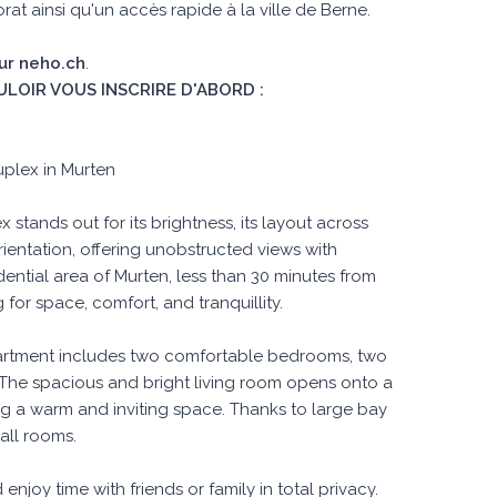
at ainsi qu'un accès rapide à la ville de Berne.
sur neho.ch
.
ULOIR VOUS INSCRIRE D'ABORD :
uplex in Murten
x stands out for its brightness, its layout across
rientation, offering unobstructed views with
dential area of Murten, less than 30 minutes from
g for space, comfort, and tranquillity.
 apartment includes two comfortable bedrooms, two
 The spacious and bright living room opens onto a
ing a warm and inviting space. Thanks to large bay
all rooms.
enjoy time with friends or family in total privacy.