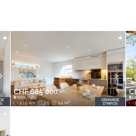
CHF 685'000.-
C
Mont-Vully
La
DE
DEMANDE
2
4.19 km
3.5
94 m
1
OS
D'INFOS