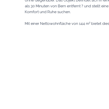
ohne Gegenüber. Das Objekt befindet sich in ei
als 30 Minuten von Bern entfernt ? und stellt ein
Komfort und Ruhe suchen.
Mit einer Nettowohnfläche von 144 m² bietet die