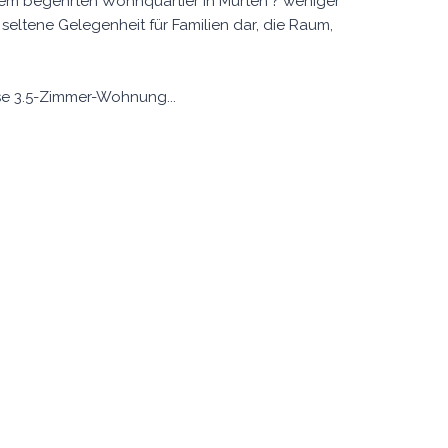
nem begehrten Wohnquartier in Murten ? weniger
e seltene Gelegenheit für Familien dar, die Raum,
se 3.5-Zimmer-Wohnung...