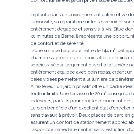
Confort, lumière et jardin privé ? superbe duplex
Implanté dans un environnement calme et verdoy
luminosité, sa répartition sur trois niveaux et so
entièrement dégagée et sans vis-à-vis. Situé dans
30 minutes de Berne, il représente une opportunit
de confort et de sérénité.
D'une surface habitable nette de 144 m², cet ap
chambres agréables, de deux salles de bains co
spacieux séjour, largement ouvert à la lumière 
entièrement équipée avec coin repas, créant un l
baies vitrées permettent à la lumière de pénétr
À l'extérieur, un jardin privatif offre un cadre 
toute intimité. Une terrasse de 20 m² ainsi qu'u
extérieurs, parfaits pour profiter pleinement des 
Le bien bénéficie d'un excellent état d'entretien
sans travaux à prévoir. Deux places de parc en 
assurent un confort de stationnement appréciabl
Disponible immédiatement et sans restriction d'u