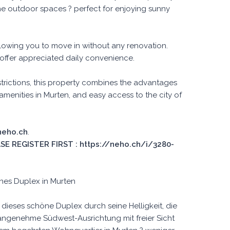
e outdoor spaces ? perfect for enjoying sunny
allowing you to move in without any renovation.
ffer appreciated daily convenience.
trictions, this property combines the advantages
 amenities in Murten, and easy access to the city of
 neho.ch
.
E REGISTER FIRST : https://neho.ch/i/3280-
nes Duplex in Murten
ieses schöne Duplex durch seine Helligkeit, die
angenehme Südwest-Ausrichtung mit freier Sicht