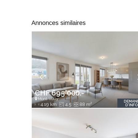
Annonces similaires
CHF 695'000.-
Mont-Vully
DEMAN
2
4.19 km
4.5
88 m
D'INF