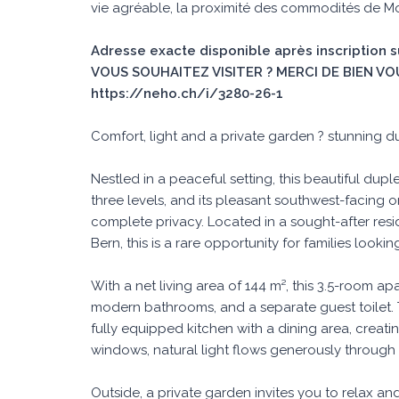
vie agréable, la proximité des commodités de Mor
Adresse exacte disponible après inscription 
VOUS SOUHAITEZ VISITER ? MERCI DE BIEN VO
https://neho.ch/i/3280-26-1
Comfort, light and a private garden ? stunning d
Nestled in a peaceful setting, this beautiful duple
three levels, and its pleasant southwest-facing o
complete privacy. Located in a sought-after resi
Bern, this is a rare opportunity for families lookin
With a net living area of 144 m², this 3.5-room
modern bathrooms, and a separate guest toilet.
fully equipped kitchen with a dining area, creat
windows, natural light flows generously through 
Outside, a private garden invites you to relax and 