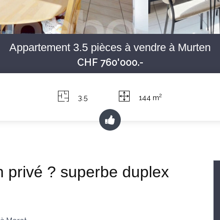
Appartement 3.5 pièces à vendre à Murten
CHF 760'000.-
2
3.5
144 m
in privé ? superbe duplex