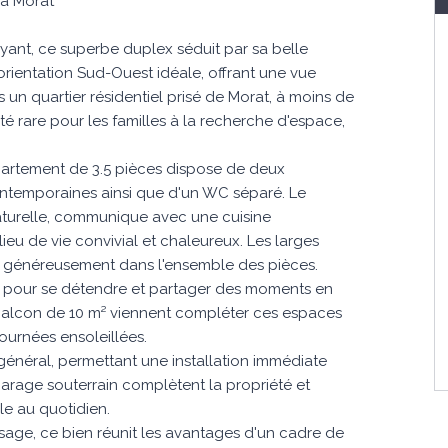
 à Morat
ant, ce superbe duplex séduit par sa belle
n orientation Sud-Ouest idéale, offrant une vue
 un quartier résidentiel prisé de Morat, à moins de
é rare pour les familles à la recherche d'espace,
partement de 3.5 pièces dispose de deux
ntemporaines ainsi que d'un WC séparé. Le
naturelle, communique avec une cuisine
ieu de vie convivial et chaleureux. Les larges
er généreusement dans l'ensemble des pièces.
idéal pour se détendre et partager des moments en
n balcon de 10 m² viennent compléter ces espaces
journées ensoleillées.
 général, permettant une installation immédiate
garage souterrain complètent la propriété et
e au quotidien.
sage, ce bien réunit les avantages d'un cadre de