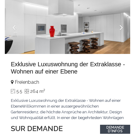
Exklusive Luxuswohnung der Extraklasse -
Wohnen auf einer Ebene
Freienbach
2
5.5
264 m
Exklusive Luxuswohnung der Extraklasse - Wohnen auf einer
EbeneWillkommen in einer aussergewöhnlichen
Gartenresidenz, die höchste Ansprüche an Architektur, Design
und Wohnqualität erfüllt. In einer der begehrtesten Wohnlagen
der Schweiz, im steuergünstigen Bäch SZ, erwartet Sie ein
SUR DEMANDE
DEMANDE
exklusives Zuhause mit über 230 m² Wohnfläche, das
D'INFOS
Grosszügigkeit, Privatsphäre und zeitlose Eleganz auf