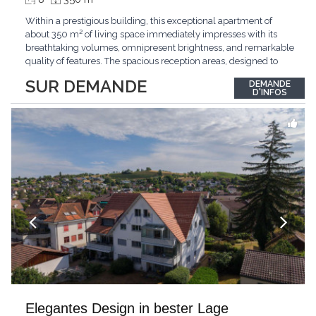
Within a prestigious building, this exceptional apartment of
about 350 m² of living space immediately impresses with its
breathtaking volumes, omnipresent brightness, and remarkable
quality of features. The spacious reception areas, designed to
receive guests elegantly, generously open onto magnificent
SUR DEMANDE
DEMANDE
outdoor spaces bathed in greenery. The bedrooms also have
D'INFOS
direct access to the outdoors, offering
...
Elegantes Design in bester Lage