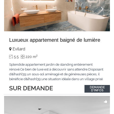
Luxueux appartement baigné de lumière
Evilard
2
5.5
220 m
Splendide appartement jardin de standing entièrement
rénové.Ce bien de luxe est à découvrir sans attendre.Disposant
d&[hash]39;un sous-sol aménagé et de généreuses pièces, il
bénéficie d&[hash]39;une situation idéale dans un village prisé
de la région biennoise.Un ensoleillement optimal lui offre une
SUR DEMANDE
DEMANDE
luminosité hors du commun tout au long de la journée.Points
D'INFOS
forts:4 grandes chambresUn
...