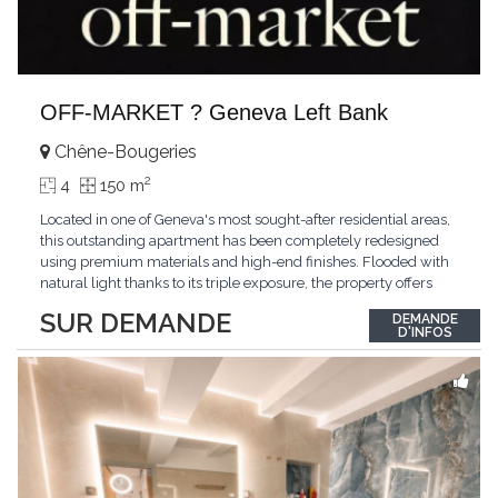
OFF-MARKET ? Geneva Left Bank
Chêne-Bougeries
2
4
150 m
Located in one of Geneva's most sought-after residential areas,
this outstanding apartment has been completely redesigned
using premium materials and high-end finishes. Flooded with
natural light thanks to its triple exposure, the property offers
generous living spaces, two bedrooms including a magnificent
SUR DEMANDE
DEMANDE
master suite, elegant reception areas, and a spacious terrace
D'INFOS
overlooking a peaceful and green
...