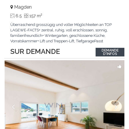
Magden
2
6.5
157 m
Überraschend grosszügig und voller Möglichkeiten an TOP
LAGEWE-FACTS+ zentral, ruhig, voll erschlossen, sonnig,
familienfreundlich+ Wintergarten, geschlossene Küche,
Vorratskammer+ Lift und Treppen-Lift, TiefgaragePasst
für:Paare, Familien, Singles,KLARTEXT: Offener Living und
SUR DEMANDE
DEMANDE
Wintergarten schaffen ein lichtdurchflutetes
D'INFOS
Wunder.Interessiert? JETZT anrufen: +41 76 507 21 32