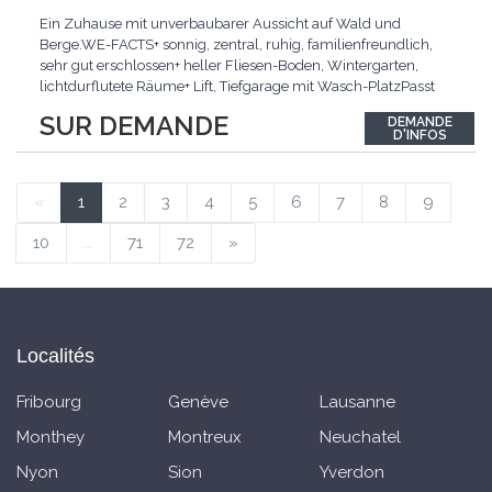
Ein Zuhause mit unverbaubarer Aussicht auf Wald und
Berge.WE-FACTS+ sonnig, zentral, ruhig, familienfreundlich,
sehr gut erschlossen+ heller Fliesen-Boden, Wintergarten,
lichtdurflutete Räume+ Lift, Tiefgarage mit Wasch-PlatzPasst
für:Familien mit Anspruch an Wohnqualität an sehr guter
SUR DEMANDE
DEMANDE
Lage.KLARTEXT: Helles Wohnen an ruhiger Lage mit
D'INFOS
Wintergarten und bester Anbindung.Interessiert? JETZT
anrufen:
...
«
1
2
3
4
5
6
7
8
9
10
...
71
72
»
Localités
Fribourg
Genève
Lausanne
Monthey
Montreux
Neuchatel
Nyon
Sion
Yverdon