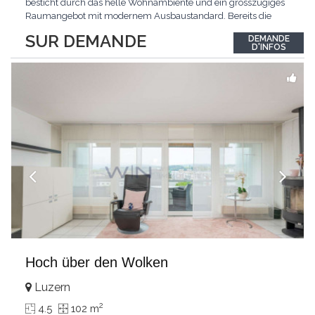
besticht durch das helle Wohnambiente und ein grosszügiges
Raumangebot mit modernem Ausbaustandard. Bereits die
Ankunft gestaltet sich äusserst komfortabel: Der direkte
SUR DEMANDE
DEMANDE
Wohnungszugang mit dem Lift führt Sie bequem und diskret
D'INFOS
direkt in Ihr neues Zuhause.Das Zentrum der Wohnung bildet
der
...
Hoch über den Wolken
Luzern
2
4.5
102 m