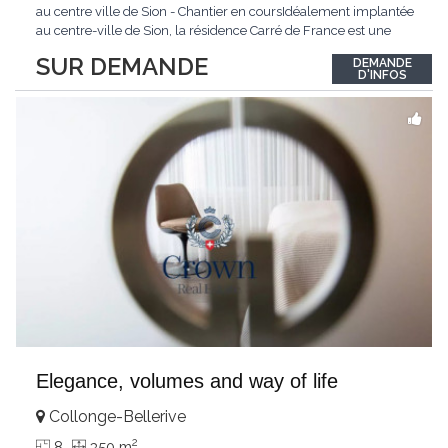
au centre ville de Sion - Chantier en coursIdéalement implantée
au centre-ville de Sion, la résidence Carré de France est une
nouvelle promotion immobilière qui conjugue architecture
SUR DEMANDE
DEMANDE
contemporaine, qualité de vie et emplacement privilégié.Ce
D'INFOS
projet d'envergure comprend 38
...
Elegance, volumes and way of life
Collonge-Bellerive
2
8
350 m