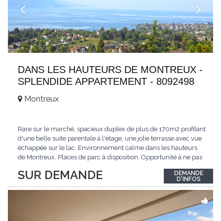
DANS LES HAUTEURS DE MONTREUX -
SPLENDIDE APPARTEMENT - 8092498
Montreux
Rare sur le marché, spacieux duplex de plus de 170m2 profitant
d'une belle suite parentale à l'étage, une jolie terrasse avec vue
échappée sur le lac. Environnement calme dans les hauteurs
de Montreux. Places de parc à disposition. Opportunité à ne pas
manquer. Plus d'informations : www.tissot-immobilier.ch Selten
SUR DEMANDE
DEMANDE
auf dem Markt, geräumiges Duplex von mehr als 170m2 mit
D'INFOS
einer schönen
...