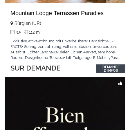
Mountain Lodge Terrassen Paradies
Bürglen (UR)
2
3.5
112 m
Exklusive Attikawohnung mit unverbaubarer BergsichtWE-
FACTS+ Sonnig, zentral, ruhig, voll erschlossen, unverbaubare
Aussicht+ Echter Landhaus-Dielen Eichen-Parkett, sehr hohe
Räume, Designküche, Terrasse+ Lift, Tiefgarage, E-MobilityPasst
für:Käufer, die Ruhe und Privatsphäre suchen mit Sinn für
SUR DEMANDE
DEMANDE
ArchitekturKLARTEXT: Grosszügig, sonnig und kompromisslos
D'INFOS
hochwertig mit Logenplatz.Interessiert?
...