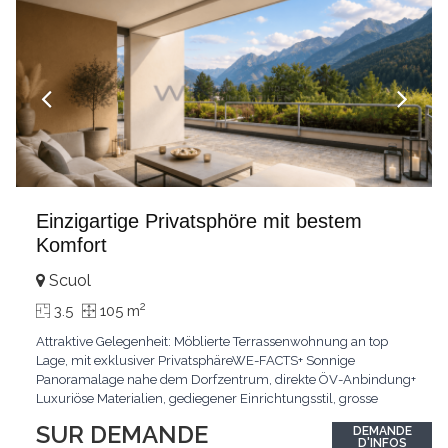
Einzigartige Privatsphöre mit bestem
Komfort
Scuol
2
3.5
105 m
Attraktive Gelegenheit: Möblierte Terrassenwohnung an top
Lage, mit exklusiver PrivatsphäreWE-FACTS+ Sonnige
Panoramalage nahe dem Dorfzentrum, direkte ÖV-Anbindung+
Luxuriöse Materialien, gediegener Einrichtungsstil, grosse
bodentiefe Fenster+ Tiefgarage inklusive, Lift, Skiraum,
SUR DEMANDE
DEMANDE
gemeinschaftliche WaschküchePasst für:Geniesser von
D'INFOS