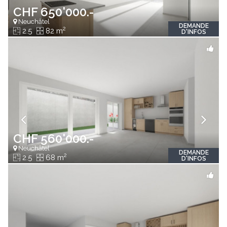
CHF 650'000.-
Neuchâtel
DEMANDE
2
2.5
82 m
D'INFOS
CHF 560'000.-
Neuchâtel
DEMANDE
2
2.5
68 m
D'INFOS