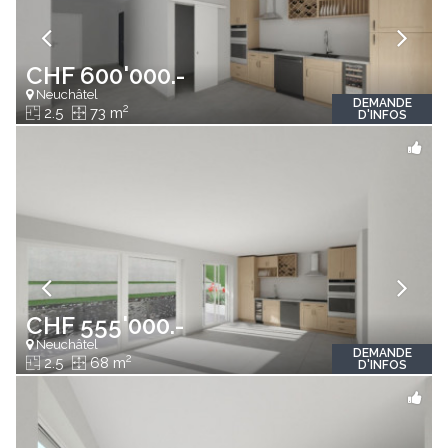
CHF 600'000.-
Neuchâtel
DEMANDE
2
2.5
73 m
D'INFOS
CHF 555'000.-
Neuchâtel
DEMANDE
2
2.5
68 m
D'INFOS