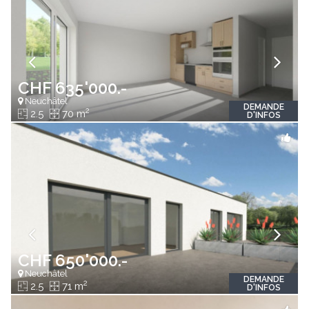
CHF 635'000.-
Neuchâtel
DEMANDE
2
2.5
70 m
D'INFOS
CHF 650'000.-
Neuchâtel
DEMANDE
2
2.5
71 m
D'INFOS