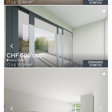
2
3.5
80 m
D'INFOS
CHF 600'000.-
Neuchâtel
DEMANDE
2
2.5
76 m
D'INFOS