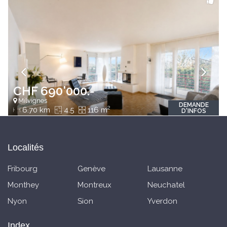
CHF 690'000.-
Milvignes
DEMANDE
2
6.70 km
4.5
116 m
D'INFOS
Localités
Fribourg
Genève
Lausanne
Monthey
Montreux
Neuchatel
Nyon
Sion
Yverdon
Index