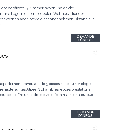
Diese gepflegte 5-Zimmer-Wohnung an der
rnahe Lage in einem beliebten Wohnquartier der
gten Wohnanlagen sowie einer angenehmen Distanz zur
n
...
DEMANDE
D'INFOS
pes
appartement traversant de 5 pièces situé au 1er étage
renable sur les Alpes, 3 chambres, et des prestations
ipé, il offre un cadre de vie clé en main, chaleureux
DEMANDE
D'INFOS