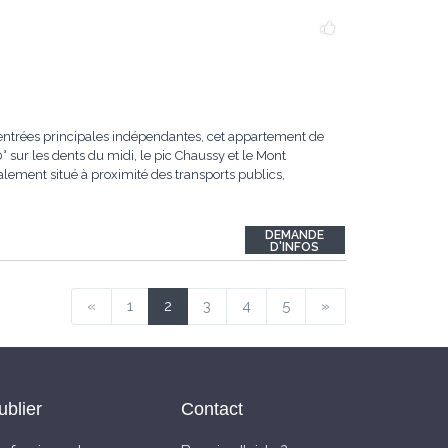
trées principales indépendantes, cet appartement de
sur les dents du midi, le pic Chaussy et le Mont
éalement situé à proximité des transports publics,
DEMANDE
D'INFOS
«
1
2
3
4
5
»
ublier
Contact