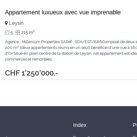
Appartement luxueux avec vue imprenable
Leysin
2
5
215 m
Agence : Millenium Properties SARéf : SCH/EST/886Composé de deux en
200 m² (deux appartements réunis en un seul) bénéficie d'une vue à 180° 
d'Or.Situé en plein centre de la station de Leysin, cet appartement est id
commerces et remontées
...
CHF 1'250'000.-
Index
P