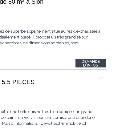
de 80 m² à Sion
ez ce superbe appartement situé au rez-de-chaussée à
idéalement placé. Il propose un très grand séjour
ois chambres, de dimensions agréables, sont
DEMANDE
D'INFOS
 5.5 PIECES
offre une belle cuisine très bien équipée, un grand
s de bains, un wc visiteur, une remise, une buanderie
. Plus d'informations : www.tissot-immobilier.ch