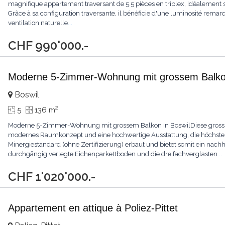
magnifique appartement traversant de 5.5 pièces en triplex, idéalement s
Grâce à sa configuration traversante, il bénéficie d'une luminosité remar
ventilation naturelle
...
CHF 990'000.-
Moderne 5-Zimmer-Wohnung mit grossem Balkon
Boswil
2
5
136 m
Moderne 5-Zimmer-Wohnung mit grossem Balkon in BoswilDiese grosszü
modernes Raumkonzept und eine hochwertige Ausstattung, die höchst
Minergiestandard (ohne Zertifizierung) erbaut und bietet somit ein nach
durchgängig verlegte Eichenparkettboden und die dreifachverglasten
...
CHF 1'020'000.-
Appartement en attique à Poliez-Pittet