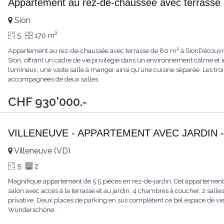
Appartement au rez-de-chaussée avec terrasse 
Sion
2
5
170 m
Appartement au rez-de-chaussée avec terrasse de 80 m² à SionDécouvr
Sion, offrant un cadre de vie privilégié dans un environnement calme et 
lumineux, une vaste salle à manger ainsi qu'une cuisine séparée. Les tr
accompagnées de deux salles
...
CHF 930'000.-
VILLENEUVE - APPARTEMENT AVEC JARDIN -
Villeneuve (VD)
5
2
Magnifique appartement de 5.5 pièces en rez-de-jardin. Cet appartement 
salon avec accès à la terrasse et au jardin, 4 chambres à coucher, 2 salle
privative. Deux places de parking en sus complètent ce bel espace de vie
Wunderschöne
...