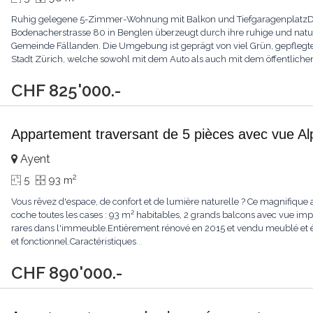
Ruhig gelegene 5-Zimmer-Wohnung mit Balkon und Tiefgaragenplatz
Bodenacherstrasse 80 in Benglen überzeugt durch ihre ruhige und natu
Gemeinde Fällanden. Die Umgebung ist geprägt von viel Grün, gepfle
Stadt Zürich, welche sowohl mit dem Auto als auch mit dem öffentliche
CHF 825'000.-
Appartement traversant de 5 pièces avec vue Al
Ayent
2
5
93 m
Vous rêvez d'espace, de confort et de lumière naturelle ? Ce magnifique 
coche toutes les cases : 93 m² habitables, 2 grands balcons avec vue imp
rares dans l'immeuble.Entièrement rénové en 2015 et vendu meublé et équ
et fonctionnel.Caractéristiques
...
CHF 890'000.-