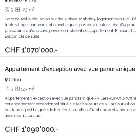
Poliez-Pittet
2
5
123 m
Cette nouvelle réalisation sur deux niveaux abrite 5 logements en PPE
triple vitrage, panneaux photovoltaïques, pompe à chaleur, chauffage au
privée ainsi qu'une cave privée complètent cet appartement. Finitions 
Disponible de suite
CHF 1'070'000.-
Appartement d'exception avec vue panoramique -
Ollon
2
5
123 m
Appartement d'exception avec vue panoramique - Villars-sur-OllonOffr
cet appartement exceptionnel situé sur les hauteurs de Villars-sur-Ollon.
de standing est baignée de lumière naturelle, offrant une ambiance de vi
avec des matériaux
...
CHF 1'090'000.-