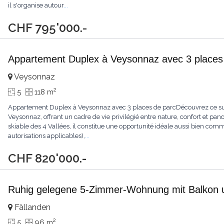
il s'organise autour
...
CHF 795'000.-
Appartement Duplex à Veysonnaz avec 3 places
Veysonnaz
2
5
118 m
Appartement Duplex à Veysonnaz avec 3 places de parcDécouvrez ce sup
Veysonnaz, offrant un cadre de vie privilégié entre nature, confort et p
skiable des 4 Vallées, il constitue une opportunité idéale aussi bien com
autorisations applicables),
...
CHF 820'000.-
Ruhig gelegene 5-Zimmer-Wohnung mit Balkon u
Fällanden
2
5
96 m