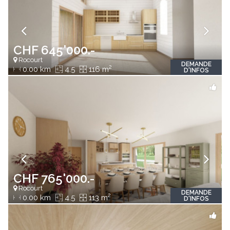
CHF 645'000.-
Rocourt
DEMANDE
2
0.00 km
4.5
116 m
D'INFOS
CHF 765'000.-
Rocourt
DEMANDE
2
0.00 km
4.5
113 m
D'INFOS