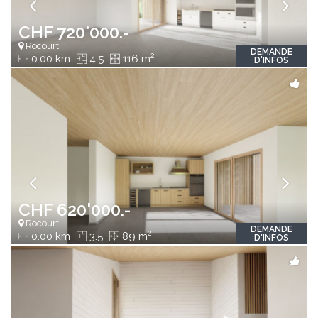
CHF 720'000.-
Rocourt
DEMANDE
2
0.00 km
4.5
116 m
D'INFOS
CHF 620'000.-
Rocourt
DEMANDE
2
0.00 km
3.5
89 m
D'INFOS