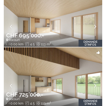
CHF 695'000.-
Rocourt
DEMANDE
2
0.00 km
4.5
113 m
D'INFOS
CHF 725'000.-
Rocourt
DEMANDE
2
0.00 km
4.5
113 m
D'INFOS