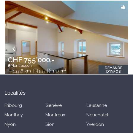
CHF 755'000.-
Montfaucon
DEMANDE
2
13.56 km
5.5
147 m
D'INFOS
Localités
Fribourg
Genève
Lausanne
Monthey
Montreux
Neuchatel
Nyon
Sion
Yverdon