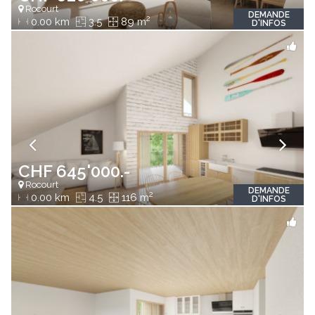
Rocourt
DEMANDE
2
0.00 km
3.5
89 m
D'INFOS
CHF 645'000.-
Rocourt
DEMANDE
2
0.00 km
4.5
116 m
D'INFOS