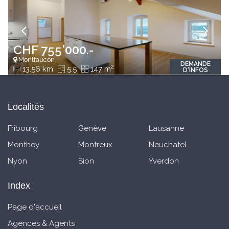
CHF 755'000.-
Montfaucon
DEMANDE
2
13.56 km
5.5
147 m
D'INFOS
Localités
Fribourg
Genève
Lausanne
Monthey
Montreux
Neuchatel
Nyon
Sion
Yverdon
Index
Page d'accueil
Agences & Agents