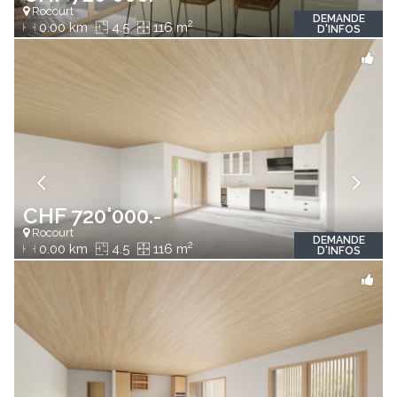
Rocourt
DEMANDE
2
0.00 km
4.5
116 m
D'INFOS
CHF 720'000.-
Rocourt
DEMANDE
2
0.00 km
4.5
116 m
D'INFOS