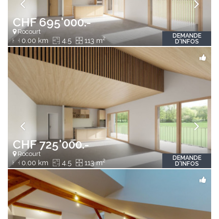
CHF 695'000.-
Rocourt
DEMANDE
2
0.00 km
4.5
113 m
D'INFOS
CHF 725'000.-
Rocourt
DEMANDE
2
0.00 km
4.5
113 m
D'INFOS