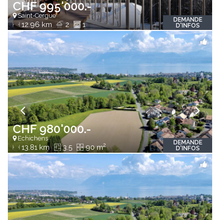
CHF 995'000.-
Saint-Cergue
DEMANDE
12.96 km
2
1
D'INFOS
CHF 980'000.-
Echichens
DEMANDE
2
13.81 km
3.5
90 m
D'INFOS