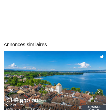
Annonces similaires
CHF 930'000.-
Saint-Prex
DEMANDE
2
9.31 km
2.5
58 m