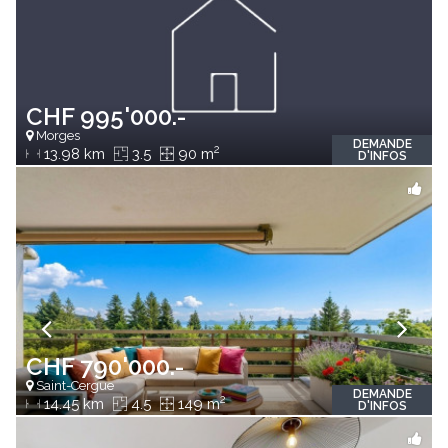
CHF 995'000.-
Morges
DEMANDE
2
13.98 km
3.5
90 m
D'INFOS
CHF 790'000.-
Saint-Cergue
DEMANDE
2
14.45 km
4.5
149 m
D'INFOS