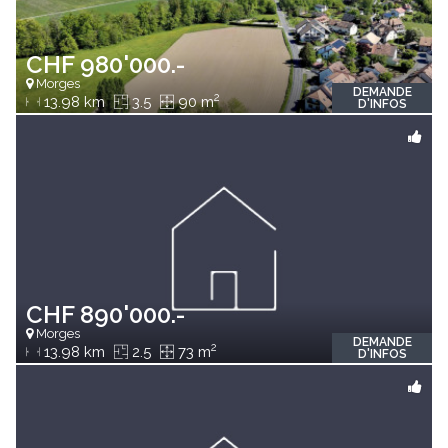
CHF 980'000.-
Morges
DEMANDE
2
13.98 km
3.5
90 m
D'INFOS
CHF 890'000.-
Morges
DEMANDE
2
13.98 km
2.5
73 m
D'INFOS