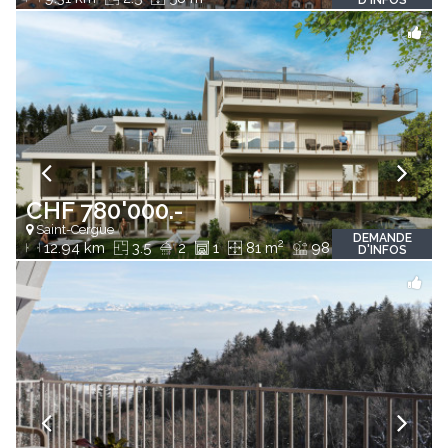
D'INFOS
CHF 780'000.-
Saint-Cergue
DEMANDE
2
2
12.94 km
3.5
2
1
81 m
98 m
D'INFOS