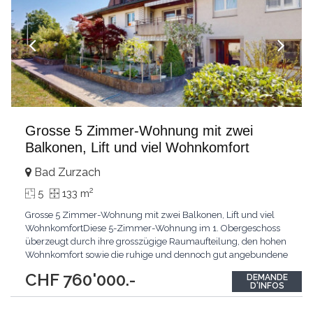
Grosse 5 Zimmer-Wohnung mit zwei
Balkonen, Lift und viel Wohnkomfort
Bad Zurzach
2
5
133 m
Grosse 5 Zimmer-Wohnung mit zwei Balkonen, Lift und viel
WohnkomfortDiese 5-Zimmer-Wohnung im 1. Obergeschoss
überzeugt durch ihre grosszügige Raumaufteilung, den hohen
Wohnkomfort sowie die ruhige und dennoch gut angebundene
Lage.Ein besonderes Highlight ist der Lift, der Sie bequem direkt
CHF 760'000.-
DEMANDE
vor die Wohnungstür bringt. Ebenso gelangen Sie mit dem Lift
D'INFOS
mühelos in die Kellerräume sowie in die Tiefgarage.
...