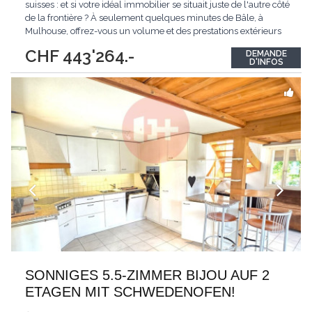
suisses : et si votre idéal immobilier se situait juste de l'autre côté
de la frontière ? À seulement quelques minutes de Bâle, à
Mulhouse, offrez-vous un volume et des prestations extérieurs
devenus introuvables ou inaccessibles sur le marché
CHF 443'264.-
DEMANDE
helvétique. Profitez d'un pouvoir d'achat immobilier démultiplié
D'INFOS
pour acquérir
...
SONNIGES 5.5-ZIMMER BIJOU AUF 2
ETAGEN MIT SCHWEDENOFEN!