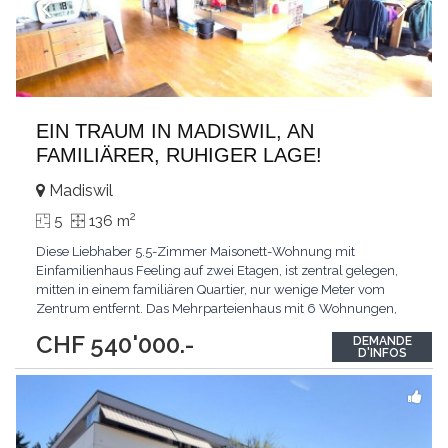
EIN TRAUM IN MADISWIL, AN
FAMILIÄRER, RUHIGER LAGE!
Madiswil
2
5
136 m
Diese Liebhaber 5.5-Zimmer Maisonett-Wohnung mit
Einfamilienhaus Feeling auf zwei Etagen, ist zentral gelegen,
mitten in einem familiären Quartier, nur wenige Meter vom
Zentrum entfernt. Das Mehrparteienhaus mit 6 Wohnungen,
steht in Wechselwirkung mit dem Quartierleben und der Ruhe,
CHF 540'000.-
DEMANDE
die das ruhige Quartier ausstrahlt. Die grosszügige Liebhaber
D'INFOS
Wohnung mit Parkett und Keramikplatten, romantischem
...