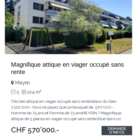
Magnifique attique en viager occupé sans
rente
Meyrin
2
5
104 m
Très bel attique en viager occupé sans renteValeur du bien:
1'120'000.-Vous ne payez que:Le bouquet de: 570'000.-
Homme de 75 ans et Femme de 73 ansMEYRIN ? Magnifique
attique de 5 pièces en viager occupé sans renteSitué dans un
quartier résidentiel recherché de Meyrin, ce superbe attique de
CHF 570'000.-
DEMANDE
5 pièces offre un cadre de vie agréable, à proximité immédiate
D'INFOS
des commerces, des écoles, des transports
...