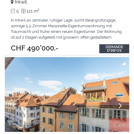
Inkwil
2
5
121 m
In Inkwil an zentraler, ruhiger Lage, sucht diese großzügige,
sonnige 5.5-Zimmer Maisonette Eigentumswohnung mit
Traumsicht und Ruhe, einen neuen Eigentümer. Die Wohnung
ist auf 2 Etagen aufgeteilt mit grossem, offen gestaltetem
Wohnraum mit Liebe zum Detail. Dazu ein großzügiges Bad
CHF 490'000.-
DEMANDE
mit Badewanne und Dusche und separat ein Gästebad mit
D'INFOS
Dusche und Toilette, somit ist die Wohnung ideal für
...