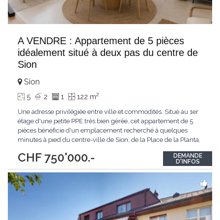
A VENDRE : Appartement de 5 pièces
idéalement situé à deux pas du centre de
Sion
Sion
2
5
2
1
122 m
Une adresse privilégiée entre ville et commodités. Situé au 1er
étage d'une petite PPE très bien gérée, cet appartement de 5
pièces bénéficie d'un emplacement recherché à quelques
minutes à pied du centre-ville de Sion, de la Place de la Planta,
des commerces, des écoles et des transports publics.
CHF 750'000.-
DEMANDE
Fonctionnel et lumineux, ce logement offre une distribution
D'INFOS
optimisée ainsi qu'un
...