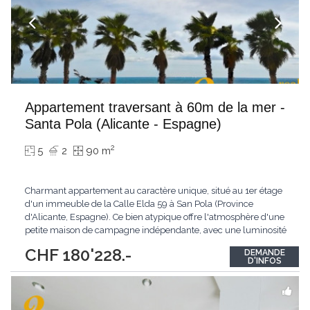
Appartement traversant à 60m de la mer -
Santa Pola (Alicante - Espagne)
2
5
2
90 m
Charmant appartement au caractère unique, situé au 1er étage
d'un immeuble de la Calle Elda 59 à San Pola (Province
d'Alicante, Espagne). Ce bien atypique offre l'atmosphère d'une
petite maison de campagne indépendante, avec une luminosité
exceptionnelle et deux espaces extérieurs privatifs. Adresse :
CHF 180'228.-
DEMANDE
Calle Elda 59, 1er étage – San Pola, Alicante, Espagne Surface
D'INFOS
habitable : 60 m² Étage
...