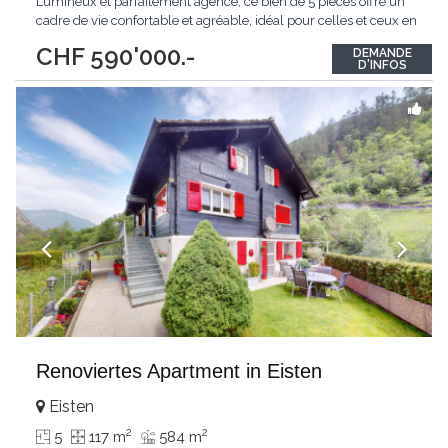
Lumineux et parfaitement agencé, ce bien de 5 pièces offre un
cadre de vie confortable et agréable, idéal pour celles et ceux en
quête d'un lieu de vie alliant espace et qualité.Espace
CHF 590'000.-
DEMANDE
intérieurLe séjour, généreusement éclairé par la lumière
D'INFOS
naturelle, est
...
Renoviertes Apartment in Eisten
Eisten
2
2
5
117 m
584 m