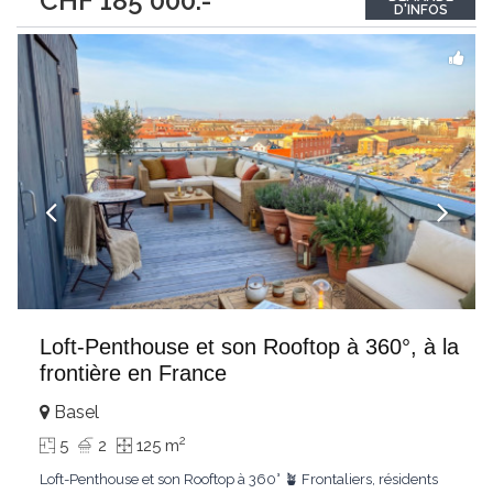
CHF 185'000.-
entièrement rénové offre un cadre de vie aussi agréable
...
D'INFOS
Loft-Penthouse et son Rooftop à 360°, à la
frontière en France
Basel
2
5
2
125 m
Loft-Penthouse et son Rooftop à 360° 🪴 Frontaliers, résidents