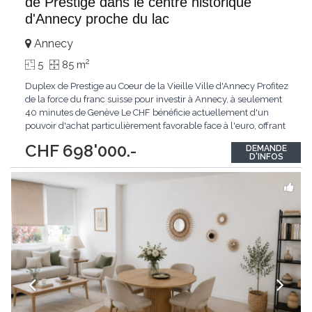
de Prestige dans le centre historique
d'Annecy proche du lac
Annecy
2
5
85 m
Duplex de Prestige au Coeur de la Vieille Ville d'Annecy Profitez
de la force du franc suisse pour investir à Annecy, à seulement
40 minutes de Genève Le CHF bénéficie actuellement d'un
pouvoir d'achat particulièrement favorable face à l'euro, offrant
aux acquéreurs suisses et frontaliers une opportunité
CHF 698'000.-
DEMANDE
exceptionnelle d'investir dans l'un des marchés immobiliers les
D'INFOS
plus recherchés
...