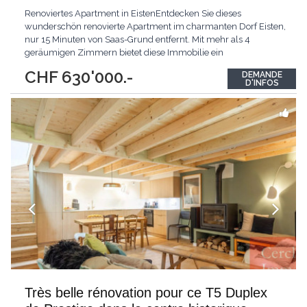
Renoviertes Apartment in EistenEntdecken Sie dieses
wunderschön renovierte Apartment im charmanten Dorf Eisten,
nur 15 Minuten von Saas-Grund entfernt. Mit mehr als 4
geräumigen Zimmern bietet diese Immobilie ein
außergewöhnliches Wohnumfeld in sehr ruhiger Lage. Das
CHF 630'000.-
DEMANDE
Apartment verfügt über 2 Garagen, einen Parkplatz sowie eine
D'INFOS
Werkstattfläche und einen Abstellraum in einem
Nebengebäude. Zusätzlich
...
Très belle rénovation pour ce T5 Duplex