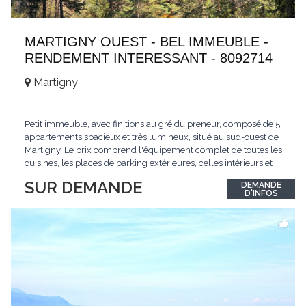
MARTIGNY OUEST - BEL IMMEUBLE -
RENDEMENT INTERESSANT - 8092714
Martigny
Petit immeuble, avec finitions au gré du preneur, composé de 5
appartements spacieux et très lumineux, situé au sud-ouest de
Martigny. Le prix comprend l'équipement complet de toutes les
cuisines, les places de parking extérieures, celles intérieurs et
les espaces de stockage privé, sans oublier un beau jardin. Une
SUR DEMANDE
DEMANDE
opportunité exclusive avec un rendement intéressant. Plus
D'INFOS
d'informations
...