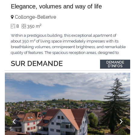
Elegance, volumes and way of life
Collonge-Bellerive
2
8
350 m
Within a prestigious building, this exceptional apartment of
about 350 m² of living space immediately impresses with its
breathtaking volumes, omnipresent brightness, and remarkable
quality of features. The spacious reception areas, designed to
receive guests elegantly, generously open onto magnificent
SUR DEMANDE
DEMANDE
outdoor spaces bathed in greenery. The bedrooms also have
D'INFOS
direct access to the outdoors, offering
...