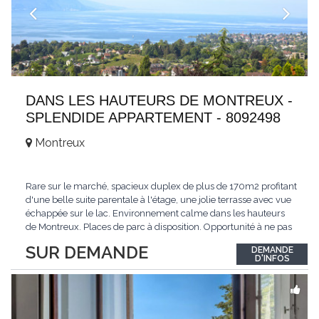
DANS LES HAUTEURS DE MONTREUX -
SPLENDIDE APPARTEMENT - 8092498
Montreux
Rare sur le marché, spacieux duplex de plus de 170m2 profitant
d'une belle suite parentale à l'étage, une jolie terrasse avec vue
échappée sur le lac. Environnement calme dans les hauteurs
de Montreux. Places de parc à disposition. Opportunité à ne pas
manquer. Plus d'informations : www.tissot-immobilier.ch Selten
SUR DEMANDE
DEMANDE
auf dem Markt, geräumiges Duplex von mehr als 170m2 mit
D'INFOS
einer schönen
...