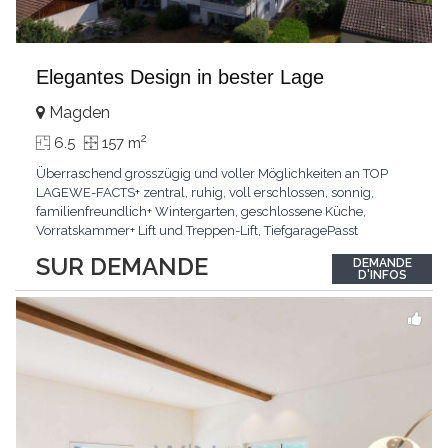
Elegantes Design in bester Lage
Magden
2
6.5
157 m
Überraschend grosszügig und voller Möglichkeiten an TOP
LAGEWE-FACTS+ zentral, ruhig, voll erschlossen, sonnig,
familienfreundlich+ Wintergarten, geschlossene Küche,
Vorratskammer+ Lift und Treppen-Lift, TiefgaragePasst
für:Paare, Familien, Singles,KLARTEXT: Offener Living und
SUR DEMANDE
DEMANDE
Wintergarten schaffen ein lichtdurchflutetes
D'INFOS
Wunder.Interessiert? JETZT anrufen: +41 76 507 21 32