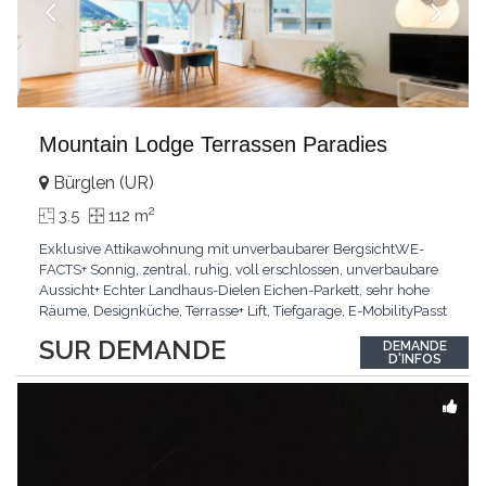
Mountain Lodge Terrassen Paradies
Bürglen (UR)
2
3.5
112 m
Exklusive Attikawohnung mit unverbaubarer BergsichtWE-
FACTS+ Sonnig, zentral, ruhig, voll erschlossen, unverbaubare
Aussicht+ Echter Landhaus-Dielen Eichen-Parkett, sehr hohe
Räume, Designküche, Terrasse+ Lift, Tiefgarage, E-MobilityPasst
für:Käufer, die Ruhe und Privatsphäre suchen mit Sinn für
SUR DEMANDE
DEMANDE
ArchitekturKLARTEXT: Grosszügig, sonnig und kompromisslos
D'INFOS
hochwertig mit Logenplatz.Interessiert?
...