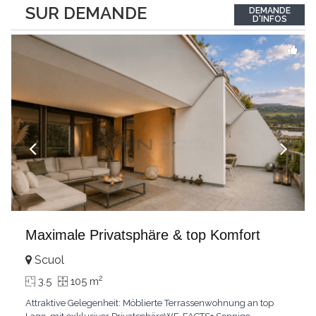
between the interior and the landscape. The sleeping area
SUR DEMANDE
DEMANDE
comprises two bedrooms, each with its own bathroom,
D'INFOS
guaranteeing comfort and privacy. Private
...
Maximale Privatsphäre & top Komfort
Scuol
2
3.5
105 m
Attraktive Gelegenheit: Möblierte Terrassenwohnung an top