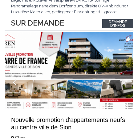
Lage, mit exklusiver PrivatsphäreWE-FACTS+ Sonnige
Panoramalage nahe dem Dorfzentrum, direkte ÖV-Anbindung+
Luxuriöse Materialien, gediegener Einrichtungsstil, grosse
bodentiefe Fenster+ Tiefgarage inklusive, Lift, Skiraum,
SUR DEMANDE
DEMANDE
gemeinschaftliche WaschküchePasst für:Geniesser von
D'INFOS
Weitblick und gehobenem WohnkomfortDie Wohnung wird
hochwertig
...
Nouvelle promotion d'appartements neufs
au centre ville de Sion