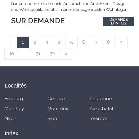
Gartenresidenz, die höchste Ansprüche an Architektur, Design
und Wohnqualität erfüllt. In einer der begehrtesten Wohnlagen
der Schweiz, im steuergünstigen Bäch SZ, erwartet Sie ein
SUR DEMANDE
DEMANDE
exklusives Zuhause mit über 230 m² Wohnfläche, das
D'INFOS
Grosszügigkeit, Privatsphäre und zeitlose Eleganz auf
einzigartige
...
«
1
2
3
4
5
6
7
8
9
10
...
71
72
»
Localités
Fribourg
Genève
Lausanne
Monthey
Montreux
Neuchatel
Nyon
Sion
Yverdon
Index