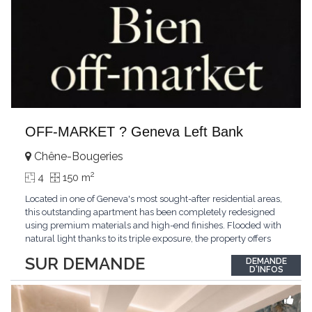
OFF-MARKET ? Geneva Left Bank
Chêne-Bougeries
2
4
150 m
Located in one of Geneva's most sought-after residential areas,
this outstanding apartment has been completely redesigned
using premium materials and high-end finishes. Flooded with
natural light thanks to its triple exposure, the property offers
generous living spaces, two bedrooms including a magnificent
SUR DEMANDE
DEMANDE
master suite, elegant reception areas, and a spacious terrace
D'INFOS
overlooking a peaceful and green
...