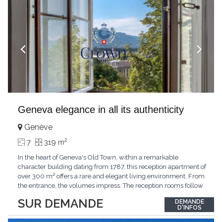
Geneva elegance in all its authenticity
Genève
2
7
319 m
In the heart of Geneva's Old Town, within a remarkable
character building dating from 1787, this reception apartment of
over 300 m² offers a rare and elegant living environment. From
the entrance, the volumes impress. The reception rooms follow
one after the other in harmony, revealing the nobility of the
SUR DEMANDE
DEMANDE
period architecture. High ceilings, finely crafted stuccoes,
D'INFOS
moldings, woodwork, old fireplaces,
...