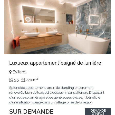
Luxueux appartement baigné de lumière
Evilard
2
5.5
220 m
Splendide appartement jardin de standing entièrement
rénové.Ce bien de luxe est à découvrir sans attendre.Disposant
d'un sous-sol aménagé et de généreuses pièces, il bénéficie
d'une situation idéale dans un village prisé de la région
biennoise.Un ensoleillement optimal lui offre une luminosité
SUR DEMANDE
DEMANDE
hors du commun tout au long de la journée.Points forts:4
D'INFOS