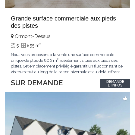
Grande surface commerciale aux pieds
des pistes
Ormont-Dessus
2
5
855 m
Nous vous proposons à la vente une surface commerciale
unique de plus de 800 m², idéalement située aux pieds des
pistes. Cet emplacement privilégié garantit un flux constant de
visiteurs tout au long de la saison hivernale et au-delà, offrant
ainsi un potentiel commercial exceptionnel. Caractéristiques
SUR DEMANDE
DEMANDE
Principales : Surface totale : plus de 800 m² modulables,
D'INFOS
adaptée à de multiples configurations
...