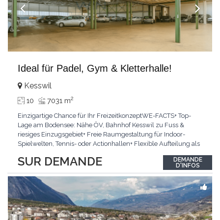
Ideal für Padel, Gym & Kletterhalle!
Kesswil
2
10
7031 m
Einzigartige Chance für Ihr FreizeitkonzeptWE-FACTS+ Top-
Lage am Bodensee: Nähe ÖV, Bahnhof Kesswil zu Fuss &
riesiges Einzugsgebiet+ Freie Raumgestaltung für Indoor-
Spielwelten, Tennis- oder Actionhallen+ Flexible Aufteilung als
ideale Basis für NeugestaltungPasst für:Perfekt für Visionäre,
SUR DEMANDE
DEMANDE
Gastronomen und FreizeitanbieterKLARTEXT: Sehr viel Platz für
D'INFOS
Ihr ertragsstarkes GrossprojektInteressiert?
...