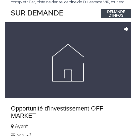
complet : Bar, piste de danse, cabine de DJ, espace VIP, tout est
prêt pour accueillir vos soirées les plus mémorables. ? Style mix
SUR DEMANDE
DEMANDE
: Un lieu polyvalent qui s'adapte à tous les goûts musicaux. ?
D'INFOS
Clientèle
...
Opportunité d'investissement OFF-
MARKET
Ayent
2
200 m