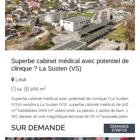
Superbe cabinet médical avec potentiel de
clinique ? La Susten (VS)
Leuk
2
14
266 m
Superbe cabinet médical avec potentiel de clinique ? La Susten
(VS)À vendre à La Susten (VS), superbe cabinet médical de 316
m² habitables (266 m² utiles) avec 14 pièces, 2 salles de bain, 1
WC séparé, et une magnifique terrasse de 76 m² exposée plein
sud. Construit en 2015 avec des matériaux de qualité, ce bien
SUR DEMANDE
DEMANDE
lumineux offre une vue imprenable sur les montagnes et se
D'INFOS
situe à proximité
...