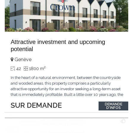
Attractive investment and upcoming
potential
Genève
2
42
1800 m
In the heart of a natural environment, between the countryside
and wooded areas, this property comprises a particularly
attractive opportunity for an investor seeking a long-term asset
that is immediately profitable. Built a little over 10 years ago, the
estate consists of 7 villas ensuring immediate profitability. The
SUR DEMANDE
DEMANDE
quality of construction and regular maintenance of the
D'INFOS
properties allow for a serene
...