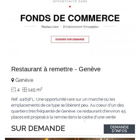
Restaurant à remettre - Genève
Genève
2
4
145 m
Réf. 4465FL: Une opportunité rare sur un marché où les
emplacements de ce type se libèrent peu. Au coeur d'un des
quartiers très fréquenté de Genève. ce restaurant d'environ 45
places est proposé à la remise dans le cadre d'une vente
confidentielle. Surface d'environ 145 m² comprenant salle
SUR DEMANDE
DEMANDE
d'exploitation. terrasse. cuisine professionnelle équipée et bail
D'INFOS
commercial en cours. L'établissement
...