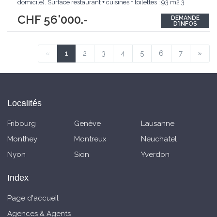
domicile). Surface restaurant + cuisines + toilettes : 93 m2 3
caves de stockage + chambre froide en sous-sol, sous le
CHF 56'000.-
DEMANDE
restaurant. Cuisine équipée et fonctionnelle, tout le mobilier et
D'INFOS
les équipements
...
«
1
2
3
4
5
6
7
»
Localités
Fribourg
Genève
Lausanne
Monthey
Montreux
Neuchatel
Nyon
Sion
Yverdon
Index
Page d'accueil
Agences & Agents