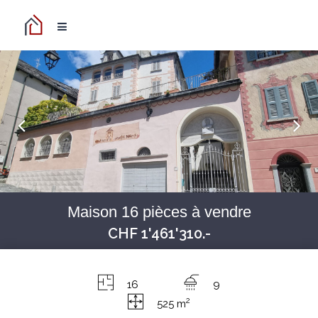
Maison 16 pièces à vendre
CHF 1'461'310.-
16
9
2
525 m