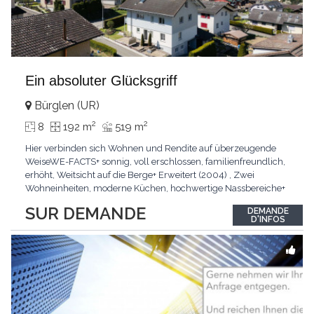
Ein absoluter Glücksgriff
Bürglen (UR)
2
2
8
192 m
519 m
Hier verbinden sich Wohnen und Rendite auf überzeugende
WeiseWE-FACTS+ sonnig, voll erschlossen, familienfreundlich,
erhöht, Weitsicht auf die Berge+ Erweitert (2004) , Zwei
Wohneinheiten, moderne Küchen, hochwertige Nassbereiche+
Sauna, Garten, Nebenräume, zwei Wohneinheiten, Garage,
SUR DEMANDE
DEMANDE
AussenparkplätzePasst für:Familien, Unternehmer, Paare,
D'INFOS
SingleKLARTEXT: Zwei Wohneinheiten im neuwertigen
Zustand
...