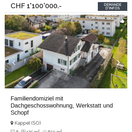
dans le vieux village, la propriété rénovée en 2021 bénéficie
CHF 1'100'000.-
DEMANDE
d'un environnement calme, à quelques mètres seulement du
D'INFOS
lac et du port.Dès
...
Familiendomiziel mit
Dachgeschosswohnung, Werkstatt und
Schopf
Kappel (SO)
2
2