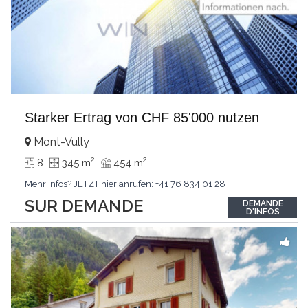
Starker Ertrag von CHF 85'000 nutzen
Mont-Vully
2
2
8
345 m
454 m
Mehr Infos? JETZT hier anrufen: +41 76 834 01 28
SUR DEMANDE
DEMANDE
D'INFOS