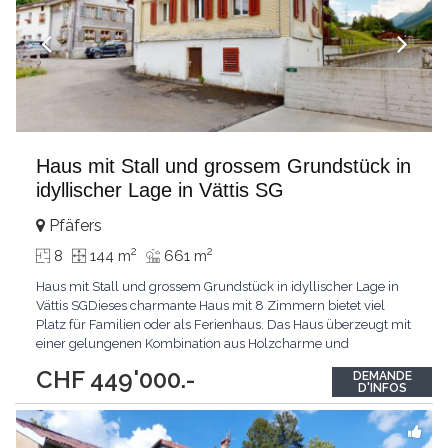
Haus mit Stall und grossem Grundstück in
idyllischer Lage in Vättis SG
Pfäfers
2
2
8
144 m
661 m
Haus mit Stall und grossem Grundstück in idyllischer Lage in
Vättis SGDieses charmante Haus mit 8 Zimmern bietet viel
Platz für Familien oder als Ferienhaus. Das Haus überzeugt mit
einer gelungenen Kombination aus Holzcharme und
modernisierten Bereichen wie Küche und Bad. Die Räume sind
CHF 449'000.-
DEMANDE
hell und freundlich, und wer mag, kann den oberen Zimmern
D'INFOS
mit etwas Renovation einen persönlichen Charakter
...