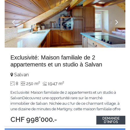
Exclusivité: Maison familiale de 2
appartements et un studio à Salvan
Salvan
2
2
8
250 m
1947 m
Exclusivité: Maison familiale de 2 appartements et un studio à
SalvanDécouvrez une opportunité rare sur le marché
immobilier de Salvan. Nichée au c?ur de ce charmant village, à
une dizaine de minutes de Martigny, cette maison familiale offre
une vue imprenable sur les montagnes environnantes. La
CHF 998'000.-
DEMANDE
propriété se compose de deux appartements spacieux, chacun
D'INFOS
accessible par des entrées indépendantes
...