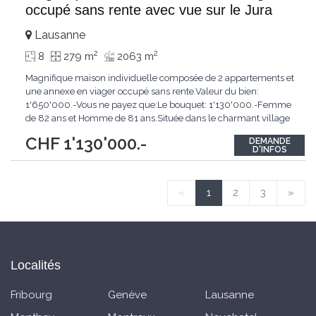
occupé sans rente avec vue sur le Jura
Lausanne
2
2
8
279 m
2063 m
Magnifique maison individuelle composée de 2 appartements et
une annexe en viager occupé sans rente.Valeur du bien:
1'650'000.-Vous ne payez que:Le bouquet: 1'130'000.-Femme
de 82 ans et Homme de 81 ans.Située dans le charmant village
de Boulens, au coeur du canton de Vaud, cette propriété
CHF 1'130'000.-
DEMANDE
proposée en viager occupé sans rente représente une
D'INFOS
excellente opportunité d'investissement patrimonial
...
«
1
2
3
»
Localités
Fribourg
Genève
Lausanne