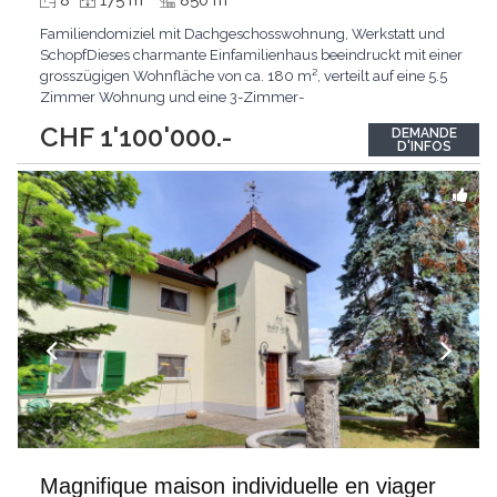
8
175 m
850 m
Familiendomiziel mit Dachgeschosswohnung, Werkstatt und
SchopfDieses charmante Einfamilienhaus beeindruckt mit einer
grosszügigen Wohnfläche von ca. 180 m², verteilt auf eine 5.5
Zimmer Wohnung und eine 3-Zimmer-
Dachgeschosswohnung. Das Anwesen mit einer
CHF 1'100'000.-
DEMANDE
Grundstücksfläche von 856 m² wird ergänzt mit einer
D'INFOS
Werkstatt und einem Büro sowie einem zusätzlichen Schopf.
Der kombinierte Charakter aus
...
Magnifique maison individuelle en viager