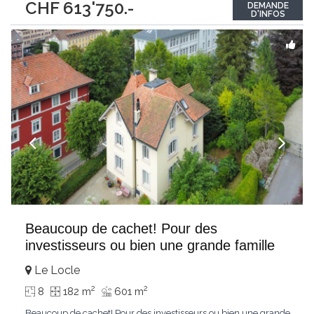
CHF 613'750.-
DEMANDE
mitoyenne d’un côté comprenant : Rez-de-chaussée : Cuisine
D'INFOS
meublée ouverte sur
...
Beaucoup de cachet! Pour des
investisseurs ou bien une grande famille
Le Locle
2
2
8
182 m
601 m
Beaucoup de cachet! Pour des investisseurs ou bien une grande