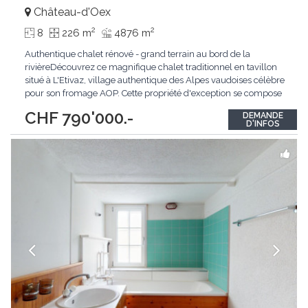
Château-d'Oex
2
2
8
226 m
4876 m
Authentique chalet rénové - grand terrain au bord de la
rivièreDécouvrez ce magnifique chalet traditionnel en tavillon
situé à L'Etivaz, village authentique des Alpes vaudoises célèbre
pour son fromage AOP. Cette propriété d'exception se compose
de deux appartements (5,5 et 4,5 pièces) ainsi qu'un sous-sol
CHF 790'000.-
DEMANDE
entièrement aménagé comprenant bureau, buanderie et
D'INFOS
carnotzet.Le chalet bénéficie
...