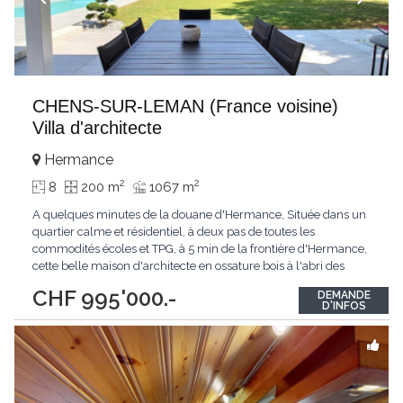
CHENS-SUR-LEMAN (France voisine)
Villa d'architecte
Hermance
2
2
8
200 m
1067 m
A quelques minutes de la douane d'Hermance, Située dans un
quartier calme et résidentiel, à deux pas de toutes les
commodités écoles et TPG, à 5 min de la frontière d'Hermance,
cette belle maison d'architecte en ossature bois à l'abri des
regards offre un cadre de vie idéal pour une famille.Elle
CHF 995'000.-
DEMANDE
bénéficie d'un ensoleillement optimal et d'espaces généreux
D'INFOS
ouverts sur l'extérieur qui en
...