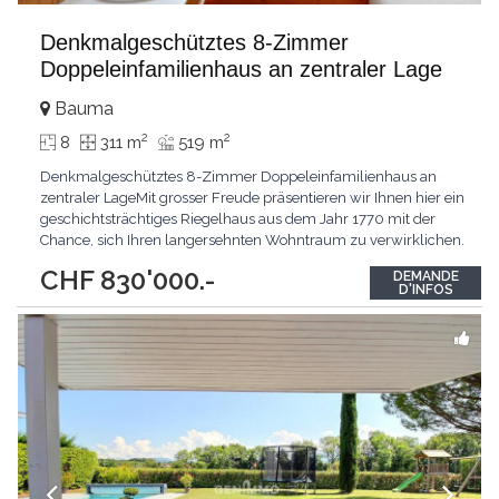
Denkmalgeschütztes 8-Zimmer
Doppeleinfamilienhaus an zentraler Lage
Bauma
2
2
8
311 m
519 m
Denkmalgeschütztes 8-Zimmer Doppeleinfamilienhaus an
zentraler LageMit grosser Freude präsentieren wir Ihnen hier ein
geschichtsträchtiges Riegelhaus aus dem Jahr 1770 mit der
Chance, sich Ihren langersehnten Wohntraum zu verwirklichen.
Die Highlights sind das grosszügige Platzangebot, der
CHF 830'000.-
DEMANDE
charmante Baustil sowie das vorhandene Aus- und
D'INFOS
Umbaupotenzial. Die unmittelbare Nähe zu öffentlichen
Verkehrsmitteln,
...