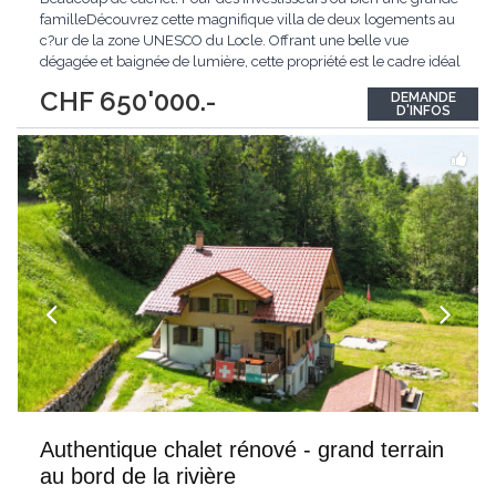
familleDécouvrez cette magnifique villa de deux logements au
c?ur de la zone UNESCO du Locle. Offrant une belle vue
dégagée et baignée de lumière, cette propriété est le cadre idéal
pour les familles à la recherche de confort et de proximité avec
CHF 650'000.-
DEMANDE
toutes les commodités. Avec un charme fou qui séduit dès le
D'INFOS
premier regard, cette
...
Authentique chalet rénové - grand terrain
au bord de la rivière