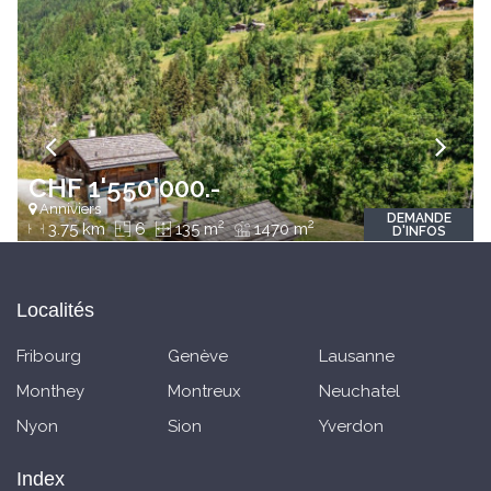
CHF 1'550'000.-
Anniviers
DEMANDE
2
2
3.75 km
6
135 m
1470 m
D'INFOS
Localités
Fribourg
Genève
Lausanne
Monthey
Montreux
Neuchatel
Nyon
Sion
Yverdon
Index