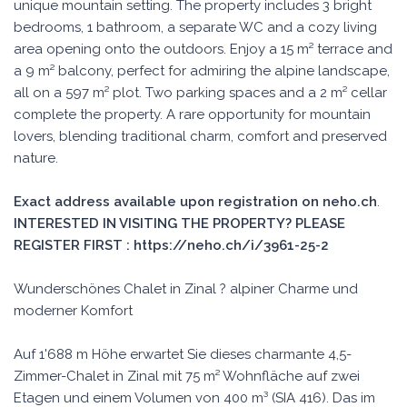
unique mountain setting. The property includes 3 bright
bedrooms, 1 bathroom, a separate WC and a cozy living
area opening onto the outdoors. Enjoy a 15 m² terrace and
a 9 m² balcony, perfect for admiring the alpine landscape,
all on a 597 m² plot. Two parking spaces and a 2 m² cellar
complete the property. A rare opportunity for mountain
lovers, blending traditional charm, comfort and preserved
nature.
Exact address available upon registration on neho.ch
.
INTERESTED IN VISITING THE PROPERTY? PLEASE
REGISTER FIRST : https://neho.ch/i/3961-25-2
Wunderschönes Chalet in Zinal ? alpiner Charme und
moderner Komfort
Auf 1'688 m Höhe erwartet Sie dieses charmante 4,5-
Zimmer-Chalet in Zinal mit 75 m² Wohnfläche auf zwei
Etagen und einem Volumen von 400 m³ (SIA 416). Das im