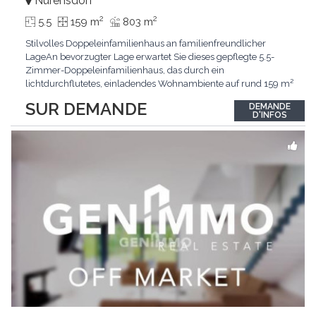
Nürensdorf
2
2
5.5
159 m
803 m
Stilvolles Doppeleinfamilienhaus an familienfreundlicher
LageAn bevorzugter Lage erwartet Sie dieses gepflegte 5.5-
Zimmer-Doppeleinfamilienhaus, das durch ein
lichtdurchflutetes, einladendes Wohnambiente auf rund 159 m²
überzeugt. Dank stetigem Unterhalt präsentiert sich die
SUR DEMANDE
DEMANDE
Liegenschaft in einem hervorragenden Zustand und vereint
D'INFOS
zeitgemässen Wohnkomfort perfekt mit nachhaltiger
Technik.Im Zentrum
...