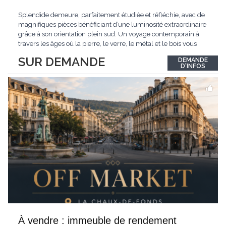
Splendide demeure, parfaitement étudiée et réfléchie, avec de
magnifiques pièces bénéficiant d’une luminosité extraordinaire
grâce à son orientation plein sud. Un voyage contemporain à
travers les âges où la pierre, le verre, le métal et le bois vous
confèrent une atmosphère unique et douce. Située sur les hauts
SUR DEMANDE
DEMANDE
de Grandson, entourée de nature et d’un verger de fruitiers, et
...
D'INFOS
À vendre : immeuble de rendement