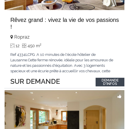
Rêvez grand : vivez la vie de vos passions
!
Ropraz
2
12
450 m
Ref 4334LCPG :A 10 minutes de l'école hôtelier de
Lausanne.Cette ferme rénovée, idéale pour les amoureux de
nature et les passionnés d'équitation. Avec 3 logements
spacieux et une écurie prête à accueillir vos chevaux, cette
propriété rare offre un cadre de vie unique, mêlant charme
SUR DEMANDE
DEMANDE
authentique et confort moderne. - 3 logements confortables :
D'INFOS
duplex 2,5 pièces, duplex 4,5 pièces avec
...