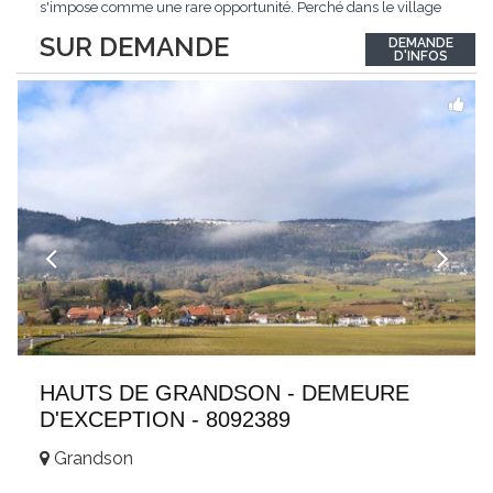
s'impose comme une rare opportunité. Perché dans le village
de Schönried, il dévoile une vue panoramique saisissante sur la
SUR DEMANDE
DEMANDE
station et les sommets qui l'encadrent, un spectacle qui change
D'INFOS
au fil des saisons. Avec
...
HAUTS DE GRANDSON - DEMEURE
D'EXCEPTION - 8092389
Grandson