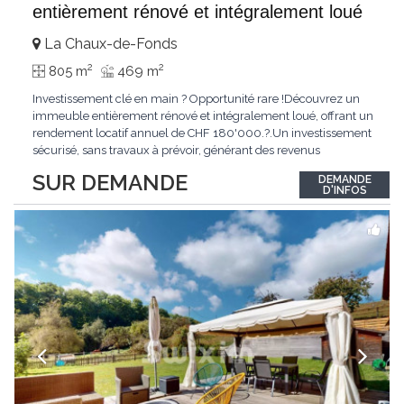
entièrement rénové et intégralement loué
La Chaux-de-Fonds
2
2
805 m
469 m
Investissement clé en main ? Opportunité rare !Découvrez un
immeuble entièrement rénové et intégralement loué, offrant un
rendement locatif annuel de CHF 180'000.?.Un investissement
sécurisé, sans travaux à prévoir, générant des revenus
immédiats.N'hésitez pas à me contacter pour obtenir davantage
SUR DEMANDE
DEMANDE
d'informations ou recevoir le dossier.
D'INFOS