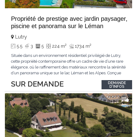
Propriété de prestige avec jardin paysager,
piscine et panorama sur le Léman
Lutry
2
2
5.5
3
5
224 m
1734 m
Située dans un environnement résidentiel privilégié de Lutry,
cette propriété contemporaine offre un cadre de vie d’une rare
élégance, où le raffinement des matériaux rencontre la sérénité
d’un panorama unique sur le lac Léman et les Alpes. Conçue
avec soin jusque dans les moindres détails, la propriété se
SUR DEMANDE
DEMANDE
distingue par ses espaces généreux et son atmosphère
D'INFOS
résolument harmonieuse. Caractéristiques
...