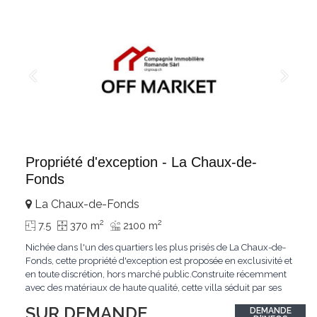
Propriété d'exception - La Chaux-de-
Fonds
La Chaux-de-Fonds
2
2
7.5
370 m
2100 m
Nichée dans l'un des quartiers les plus prisés de La Chaux-de-
Fonds, cette propriété d'exception est proposée en exclusivité et
en toute discrétion, hors marché public.Construite récemment
avec des matériaux de haute qualité, cette villa séduit par ses
lignes modernes, ses volumes généreux et une luminosité
SUR DEMANDE
DEMANDE
remarquable.L'espace de vie s'ouvre sur un jardin avec piscine,