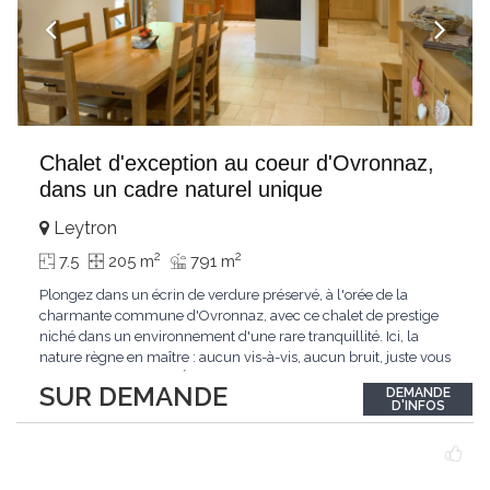
Chalet d'exception au coeur d'Ovronnaz,
dans un cadre naturel unique
Leytron
2
2
7.5
205 m
791 m
Plongez dans un écrin de verdure préservé, à l'orée de la
charmante commune d'Ovronnaz, avec ce chalet de prestige
niché dans un environnement d'une rare tranquillité. Ici, la
nature règne en maître : aucun vis-à-vis, aucun bruit, juste vous
et l'immensité alpine.Édifié en 2010, ce bien unique se distingue
SUR DEMANDE
DEMANDE
par ses finitions de très haut standing et ses matériaux nobles.
D'INFOS
Le bois de mélèze
...