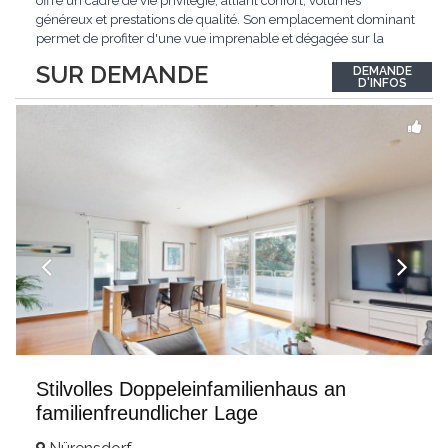
offre un cadre de vie privilégié, alliant confort, volumes
généreux et prestations de qualité. Son emplacement dominant
permet de profiter d'une vue imprenable et dégagée sur la
région.Répartie sur deux niveaux et un sous-sol entièrement
SUR DEMANDE
DEMANDE
excavé, cette villa propose une surface habitable utile de plus
D'INFOS
de 260 m², soigneusement
...
Stilvolles Doppeleinfamilienhaus an
familienfreundlicher Lage