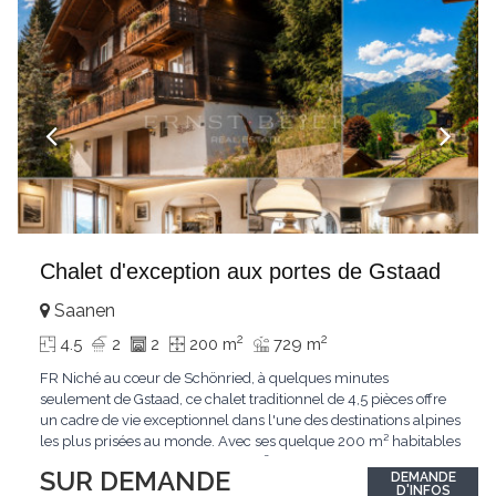
Chalet d'exception aux portes de Gstaad
Saanen
2
2
4.5
2
2
200 m
729 m
FR Niché au cœur de Schönried, à quelques minutes
seulement de Gstaad, ce chalet traditionnel de 4,5 pièces offre
un cadre de vie exceptionnel dans l'une des destinations alpines
les plus prisées au monde. Avec ses quelque 200 m² habitables
implantés sur un terrain de 729 m², le bien bénéficie d'une
SUR DEMANDE
DEMANDE
situation dominante offrant une vue dégagée sur le village de
D'INFOS