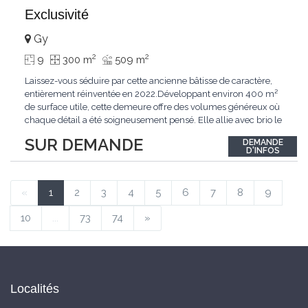
Exclusivité
Gy
2
2
9
300 m
509 m
Laissez-vous séduire par cette ancienne bâtisse de caractère,
entièrement réinventée en 2022.Développant environ 400 m²
de surface utile, cette demeure offre des volumes généreux où
chaque détail a été soigneusement pensé. Elle allie avec brio le
confort moderne aux performances énergétiques
SUR DEMANDE
DEMANDE
contemporaines. Sa distribution harmonieuse et fonctionnelle a
D'INFOS
été conçue pour répondre
...
«
1
2
3
4
5
6
7
8
9
10
...
73
74
»
Localités