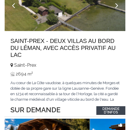
SAINT-PREX - DEUX VILLAS AU BORD
DU LÉMAN, AVEC ACCÈS PRIVATIF AU
LAC
Saint-Prex
2
2694 m
Au cœur de La Côte vaudoise, à quelques minutes de Morges et
dotée de sa propre gare sur la ligne Lausanne–Genève. Fondée
en 1234 et reconnaissable à sa tour de l'Horloge, la cité a gardé
le charme médiéval d'un village viticole au bord de l'eau. La
commune allie la tranquillité d'un cadre préservé à la proximité
SUR DEMANDE
DEMANDE
immédiate des villes. Dans cet environnement privilégié, une
D'INFOS
propriété
...