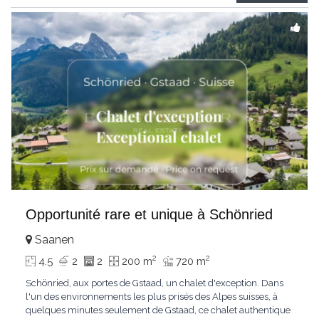
Gstaad et les sommets
...
Opportunité rare et unique à Schönried
Saanen
2
2
4.5
2
2
200 m
720 m
Schönried, aux portes de Gstaad, un chalet d'exception. Dans
l'un des environnements les plus prisés des Alpes suisses, à
quelques minutes seulement de Gstaad, ce chalet authentique