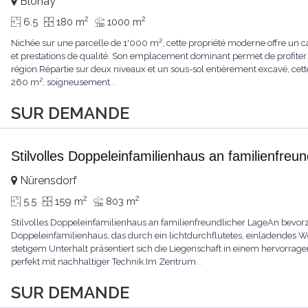
Blonay
2
2
6.5
180 m
1000 m
Nichée sur une parcelle de 1'000 m², cette propriété moderne offre un ca
et prestations de qualité. Son emplacement dominant permet de profiter
région.Répartie sur deux niveaux et un sous-sol entièrement excavé, cette
260 m², soigneusement
...
SUR DEMANDE
Stilvolles Doppeleinfamilienhaus an familienfreu
Nürensdorf
2
2
5.5
159 m
803 m
Stilvolles Doppeleinfamilienhaus an familienfreundlicher LageAn bevorz
Doppeleinfamilienhaus, das durch ein lichtdurchflutetes, einladendes
stetigem Unterhalt präsentiert sich die Liegenschaft in einem hervor
perfekt mit nachhaltiger Technik.Im Zentrum
...
SUR DEMANDE