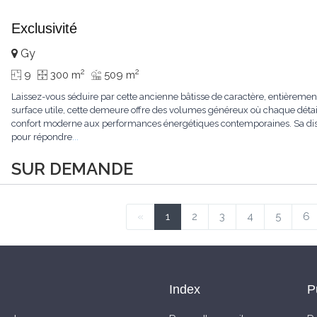
Exclusivité
Gy
2
2
9
300 m
509 m
Laissez-vous séduire par cette ancienne bâtisse de caractère, entièrem
surface utile, cette demeure offre des volumes généreux où chaque détail
confort moderne aux performances énergétiques contemporaines. Sa dist
pour répondre
...
SUR DEMANDE
«
1
2
3
4
5
6
Index
P