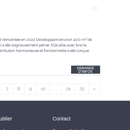
ent réinventée en 2022.Développant environ 400 m² de
 a été soigneusement pensé. Elle allie avec brio le
ribution harmonieuse et fonctionnelle a été conçue
DEMANDE
D'INFOS
7
8
9
10
...
74
75
»
ublier
Contact