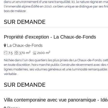
dans un environnement d'une rare tranquillité. Ici, la nature règne en maît
l'immensité alpine.Édifié en 2010, ce bien unique se distingue par ses fin
bois de mélèze
...
SUR DEMANDE
Propriété d'exception - La Chaux-de-Fonds
La Chaux-de-Fonds
2
2
7.5
370 m
2100 m
Nichée dans l'un des quartiers les plus prisés de La Chaux-de-Fonds, cett
en toute discrétion, hors marché public.Construite récemment avec des ma
lignes modernes, ses volumes généreux et une luminosité remarquable.L'
véritable
...
SUR DEMANDE
Villa contemporaine avec vue panoramique - Idéa