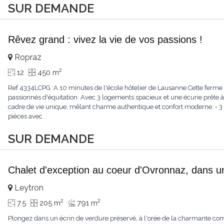
SUR DEMANDE
Rêvez grand : vivez la vie de vos passions !
Ropraz
2
12
450 m
Ref 4334LCPG :A 10 minutes de l'école hôtelier de Lausanne.Cette ferme 
passionnés d'équitation. Avec 3 logements spacieux et une écurie prête à 
cadre de vie unique, mêlant charme authentique et confort moderne. - 3 
pièces avec
...
SUR DEMANDE
Chalet d'exception au coeur d'Ovronnaz, dans u
Leytron
2
2
7.5
205 m
791 m
Plongez dans un écrin de verdure préservé, à l'orée de la charmante c