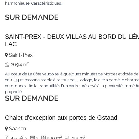
harmonieuse. Caractéristiques
...
SUR DEMANDE
SAINT-PREX - DEUX VILLAS AU BORD DU LÉ
LAC
Saint-Prex
2
2694 m
Au cœur de La Côte vaudoise, à quelques minutes de Morges et dotée de
en 1234 et reconnaissable à sa tour de l'Horloge, la cité a gardé le charme
commune allie la tranquillité d'un cadre préservé à la proximité immédia
propriété
...
SUR DEMANDE
Chalet d'exception aux portes de Gstaad
Saanen
2
2
4.5
2
2
200 m
729 m