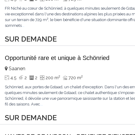
FR Niché au cœur de Schönried, à quelques minutes seulement de Gstaad, 
vie exceptionnel dans l'une des destinations alpines les plus prisées a
sur un terrain de 729 m², le bien bénéficie d'une situation dominante offr
sommets
...
SUR DEMANDE
Opportunité rare et unique à Schönried
Saanen
2
2
4.5
2
2
200 m
720 m
Schönried, aux portes de Gstaad, un chalet d'exception. Dans l'un des en
quelques minutes seulement de Gstaad, ce chalet authentique s'impose 
Schönried, il dévoile une vue panoramique saisissante sur la station et 
fil des saisons. Avec
...
SUR DEMANDE