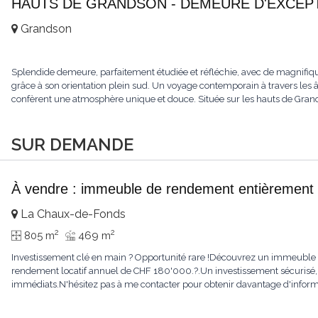
HAUTS DE GRANDSON - DEMEURE D'EXCEPTI
Grandson
Splendide demeure, parfaitement étudiée et réfléchie, avec de magnifiqu
grâce à son orientation plein sud. Un voyage contemporain à travers les âge
confèrent une atmosphère unique et douce. Située sur les hauts de Grandso
SUR DEMANDE
À vendre : immeuble de rendement entièrement 
La Chaux-de-Fonds
2
2
805 m
469 m
Investissement clé en main ? Opportunité rare !Découvrez un immeuble e
rendement locatif annuel de CHF 180'000.?.Un investissement sécurisé, 
immédiats.N'hésitez pas à me contacter pour obtenir davantage d'informat