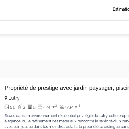
Estimati
Propriété de prestige avec jardin paysager, pis
Lutry
2
2
5.5
3
5
224 m
1734 m
Située dans un environnement résidentiel privilégié de Lutry, cette propr
élégance, où le raffinement des matériaux rencontre la sérénité d’un pa
avec soin jusque dans les moindres détails, la propriété se distingue p