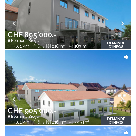
CHF 895'000.-
Belmont-Broye
DEMANDE
2
2
4.01 km
6.5
216 m
183 m
D'INFOS
CHF 905'000.-
Belmont-Broye
DEMANDE
2
2
4.01 km
6.5
216 m
345 m
D'INFOS