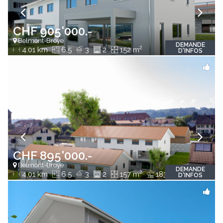
CHF 905'000.-
Belmont-Broye
DEMANDE
2
4.01 km
6.5
3
2
152 m
D'INFOS
CHF 895'000.-
Belmont-Broye
DEMANDE
2
2
4.01 km
6.5
3
2
157 m
183 m
D'INFOS