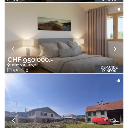
CHF 950'000.-
Belmont-Broye
DEMANDE
5.5
2
D'INFOS