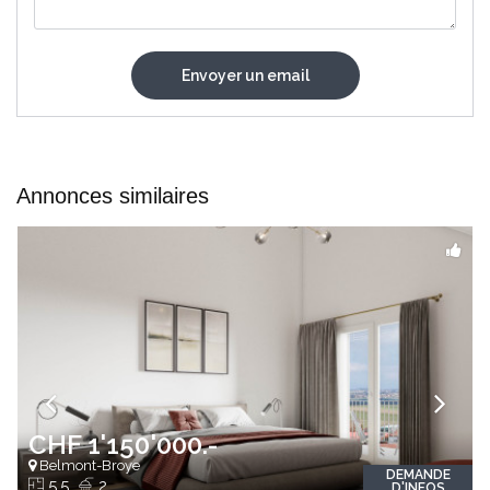
Annonces similaires
CHF 1'150'000.-
Belmont-Broye
DEMANDE
5.5
2
D'INFOS