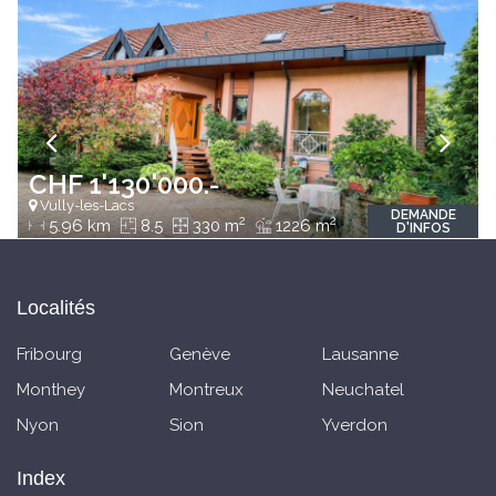
CHF 1'130'000.-
Vully-les-Lacs
DEMANDE
2
2
5.96 km
8.5
330 m
1226 m
D'INFOS
Localités
Fribourg
Genève
Lausanne
Monthey
Montreux
Neuchatel
Nyon
Sion
Yverdon
Index