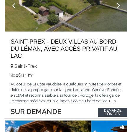
SAINT-PREX - DEUX VILLAS AU BORD
DU LÉMAN, AVEC ACCÈS PRIVATIF AU
LAC
Saint-Prex
2
2694 m
Au cœur de La Côte vaudoise, à quelques minutes de Morges et
dotée de sa propre gare sur la ligne Lausanne–Genève. Fondée
en 1234 et reconnaissable à sa tour de l'Horloge, la cité a gardé
le charme médiéval d'un village viticole au bord de l'eau. La
commune allie la tranquillité d'un cadre préservé à la proximité
SUR DEMANDE
DEMANDE
immédiate des villes. Dans cet environnement privilégié, une
D'INFOS
propriété
...