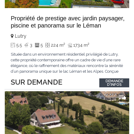
Propriété de prestige avec jardin paysager,
piscine et panorama sur le Léman
Lutry
2
2
5.5
3
5
224 m
1734 m
Située dans un environnement résidentiel privilégié de Lutry,
cette propriété contemporaine offre un cadre de vie d’une rare
élégance, où le raffinement des matériaux rencontre la sérénité
d’un panorama unique sur le lac Léman et les Alpes. Conçue
avec soin jusque dans les moindres détails, la propriété se
SUR DEMANDE
DEMANDE
distingue par ses espaces généreux et son atmosphère
D'INFOS
résolument harmonieuse. Caractéristiques
...