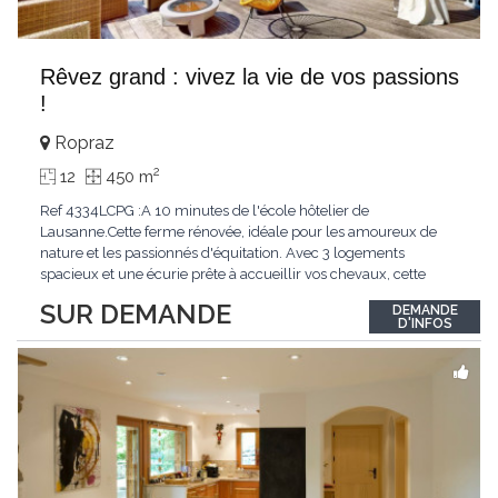
Rêvez grand : vivez la vie de vos passions
!
Ropraz
2
12
450 m
Ref 4334LCPG :A 10 minutes de l'école hôtelier de
Lausanne.Cette ferme rénovée, idéale pour les amoureux de
nature et les passionnés d'équitation. Avec 3 logements
spacieux et une écurie prête à accueillir vos chevaux, cette
propriété rare offre un cadre de vie unique, mêlant charme
SUR DEMANDE
DEMANDE
authentique et confort moderne. - 3 logements confortables :
D'INFOS
duplex 2,5 pièces, duplex 4,5 pièces avec
...