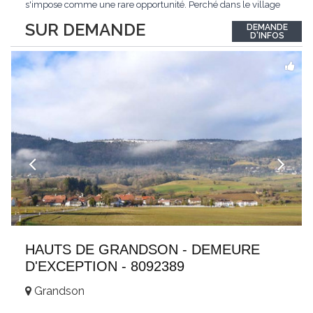
s'impose comme une rare opportunité. Perché dans le village
de Schönried, il dévoile une vue panoramique saisissante sur la
SUR DEMANDE
DEMANDE
station et les sommets qui l'encadrent, un spectacle qui change
D'INFOS
au fil des saisons. Avec
...
HAUTS DE GRANDSON - DEMEURE
D'EXCEPTION - 8092389
Grandson