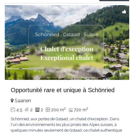
Gstaad et les sommets
...
Opportunité rare et unique à Schönried
Saanen
2
2
4.5
2
2
200 m
720 m
Schönried, aux portes de Gstaad, un chalet d'exception. Dans
l'un des environnements les plus prisés des Alpes suisses, à
quelques minutes seulement de Gstaad, ce chalet authentique