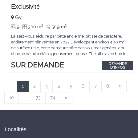
Exclusivité
Gy
2
2
9
300 m
509 m
Laissez-vous séduire par cette ancienne bâtisse de caractère,
entièrement réinventée en 2022.Développant environ 400 m²
de surface utile, cette demeure offre des volumes généreux où
chaque détail a été soigneusement pensé. Elle allie avec brio le
confort moderne aux performances énergétiques
SUR DEMANDE
DEMANDE
contemporaines. Sa distribution harmonieuse et fonctionnelle a
D'INFOS
été conçue pour répondre
...
«
1
2
3
4
5
6
7
8
9
10
...
73
74
»
Localités