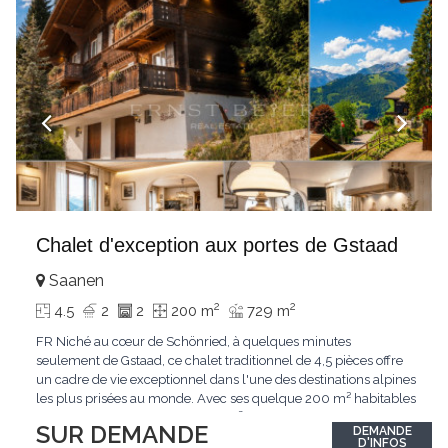
Chalet d'exception aux portes de Gstaad
Saanen
2
2
4.5
2
2
200 m
729 m
FR Niché au cœur de Schönried, à quelques minutes
seulement de Gstaad, ce chalet traditionnel de 4,5 pièces offre
un cadre de vie exceptionnel dans l'une des destinations alpines
les plus prisées au monde. Avec ses quelque 200 m² habitables
implantés sur un terrain de 729 m², le bien bénéficie d'une
SUR DEMANDE
DEMANDE
situation dominante offrant une vue dégagée sur le village de
D'INFOS