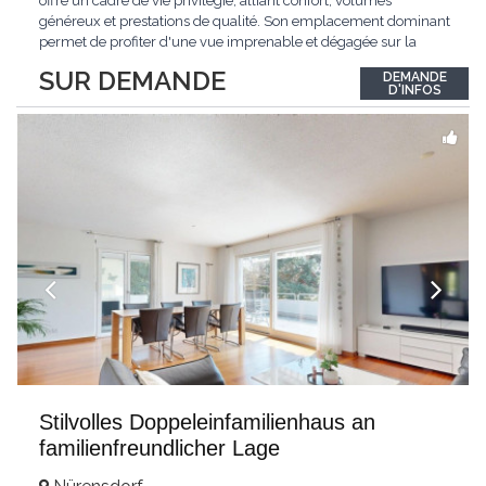
offre un cadre de vie privilégié, alliant confort, volumes
généreux et prestations de qualité. Son emplacement dominant
permet de profiter d'une vue imprenable et dégagée sur la
région.Répartie sur deux niveaux et un sous-sol entièrement
SUR DEMANDE
DEMANDE
excavé, cette villa propose une surface habitable utile de plus
D'INFOS
de 260 m², soigneusement
...
Stilvolles Doppeleinfamilienhaus an
familienfreundlicher Lage