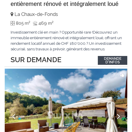
entièrement rénové et intégralement loué
La Chaux-de-Fonds
2
2
805 m
469 m
Investissement clé en main ? Opportunité rare !Découvrez un
immeuble entièrement rénové et intégralement loué, offrant un
rendement locatif annuel de CHF 180'000.?.Un investissement
sécurisé, sans travaux à prévoir, générant des revenus
immédiats.N'hésitez pas à me contacter pour obtenir davantage
SUR DEMANDE
DEMANDE
d'informations ou recevoir le dossier.
D'INFOS