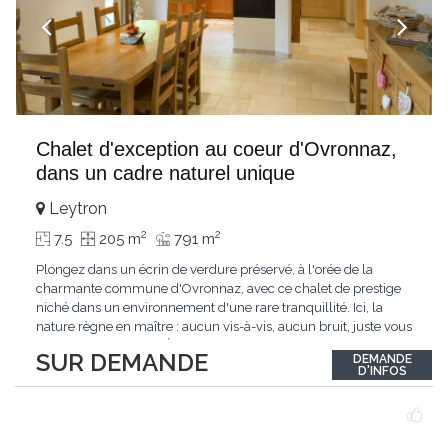
Chalet d'exception au coeur d'Ovronnaz,
dans un cadre naturel unique
Leytron
2
2
7.5
205 m
791 m
Plongez dans un écrin de verdure préservé, à l'orée de la
charmante commune d'Ovronnaz, avec ce chalet de prestige
niché dans un environnement d'une rare tranquillité. Ici, la
nature règne en maître : aucun vis-à-vis, aucun bruit, juste vous
et l'immensité alpine.Édifié en 2010, ce bien unique se distingue
SUR DEMANDE
DEMANDE
par ses finitions de très haut standing et ses matériaux nobles.
D'INFOS
Le bois de mélèze
...