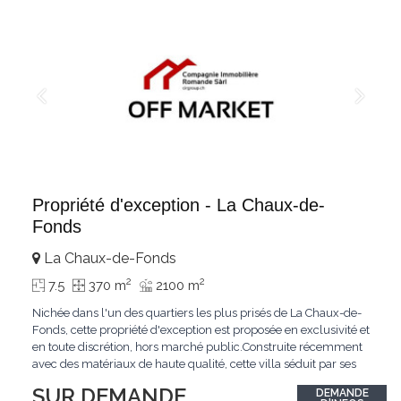
Propriété d'exception - La Chaux-de-
Fonds
La Chaux-de-Fonds
2
2
7.5
370 m
2100 m
Nichée dans l'un des quartiers les plus prisés de La Chaux-de-
Fonds, cette propriété d'exception est proposée en exclusivité et
en toute discrétion, hors marché public.Construite récemment
avec des matériaux de haute qualité, cette villa séduit par ses
lignes modernes, ses volumes généreux et une luminosité
SUR DEMANDE
DEMANDE
remarquable.L'espace de vie s'ouvre sur un jardin avec piscine,