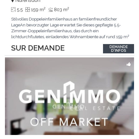
Nürensdorf
2
2
5.5
159 m
803 m
Stilvolles Doppeleinfamilienhaus an familienfreundlicher
LageAn bevorzugter Lage erwartet Sie dieses gepflegte 5.5-
Zimmer-Doppeleinfamilienhaus, das durch ein
lichtdurchflutetes, einladendes Wohnambiente auf rund 159 m²
überzeugt. Dank stetigem Unterhalt präsentiert sich die
SUR DEMANDE
DEMANDE
Liegenschaft in einem hervorragenden Zustand und vereint
D'INFOS
zeitgemässen Wohnkomfort perfekt mit nachhaltiger
Technik.Im Zentrum
...