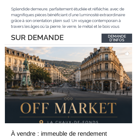
Splendide demeure, parfaitement étudiée et réfléchie, avec de
magnifiques pièces bénéficiant d’une luminosité extraordinaire
grâce à son orientation plein sud. Un voyage contemporain à
travers les âges où la pierre, le verre, le métal et le bois vous
confèrent une atmosphère unique et douce. Située sur les hauts
SUR DEMANDE
DEMANDE
de Grandson, entourée de nature et d’un verger de fruitiers, et
...
D'INFOS
À vendre : immeuble de rendement