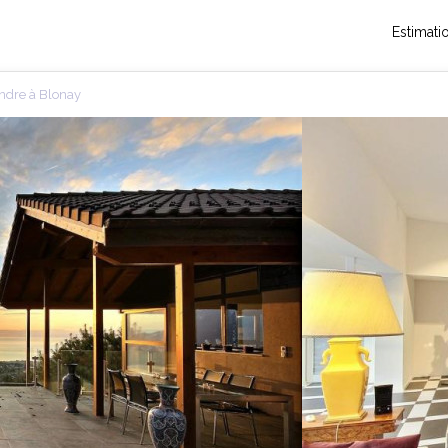
Estimati
endre à Blonay