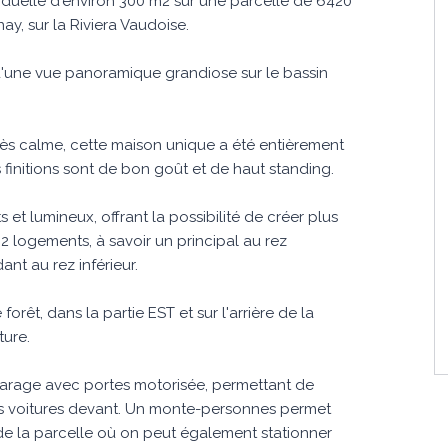
iduelle d'environ 300 m2 sur une parcelle de 6420
ay, sur la Riviera Vaudoise.
d'une vue panoramique grandiose sur le bassin
très calme, cette maison unique a été entièrement
s finitions sont de bon goût et de haut standing.
et lumineux, offrant la possibilité de créer plus
 logements, à savoir un principal au rez
nt au rez inférieur.
orêt, dans la partie EST et sur l'arrière de la
ture.
arage avec portes motorisée, permettant de
tres voitures devant. Un monte-personnes permet
de la parcelle où on peut également stationner