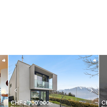
CHF 2'700'000.-
C