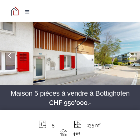
Maison 5 pièces à vendre à Bottighofen
CHF 950'000.-
2
5
135 m
416