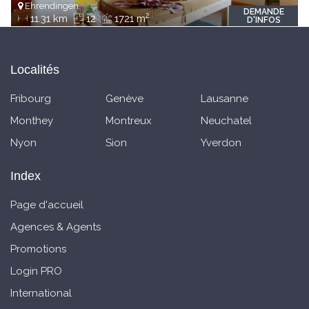
Ehrendingen
DEMANDE
2
11.31 km
12
1721 m
D'INFOS
Localités
Fribourg
Genève
Lausanne
Monthey
Montreux
Neuchatel
Nyon
Sion
Yverdon
Index
Page d'accueil
Agences & Agents
Promotions
Login PRO
International