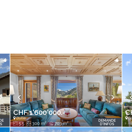
CHF 1'600'000.-
C
Bulle
Gi
DE
DEMANDE
2
2
5.5
300 m
703 m
OS
D'INFOS