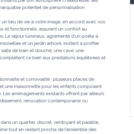
s instants par son atmosphère chaleureuse, ses
arquable potentiel de personnalisation.
un lieu de vie à votre image, en accord avec vos
eux et fonctionnels, assurent un confort au
ces. Le séjour lumineux, agrémenté d'un poêle à
oleillée et un jardin arboré, invitant à profiter
 salle de bain et douche, une cave, une
complètent ce bien aux prestations équilibrées et
ionnalité et convivialité : plusieurs places de
 et une maisonnette pour les enfants composent
e. Les aménagements existants offrent par ailleurs
ndissement, rénovation contemporaine ou
ans un quartier, discret, verdoyant et paisible,
lme tout en restant proche de l'ensemble des