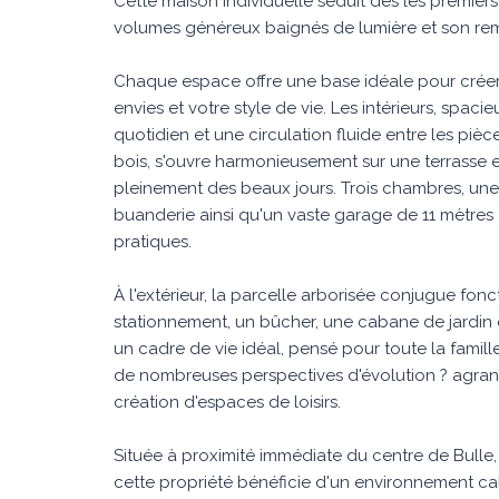
Cette maison individuelle séduit dès les premier
volumes généreux baignés de lumière et son rem
Chaque espace offre une base idéale pour créer 
envies et votre style de vie. Les intérieurs, spaci
quotidien et une circulation fluide entre les piè
bois, s'ouvre harmonieusement sur une terrasse ens
pleinement des beaux jours. Trois chambres, une
buanderie ainsi qu'un vaste garage de 11 mètres 
pratiques.
À l'extérieur, la parcelle arborisée conjugue fonct
stationnement, un bûcher, une cabane de jardin
un cadre de vie idéal, pensé pour toute la famill
de nombreuses perspectives d'évolution ? agra
création d'espaces de loisirs.
Située à proximité immédiate du centre de Bulle, d
cette propriété bénéficie d'un environnement ca