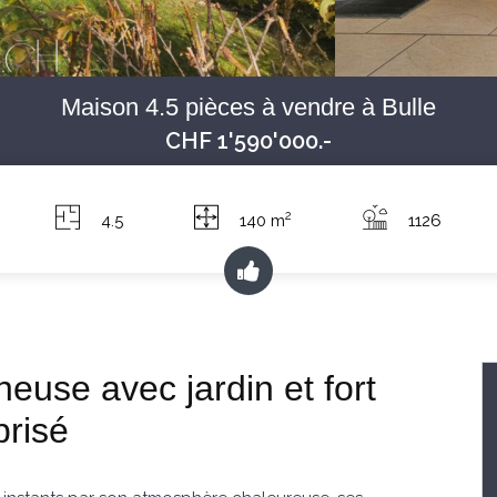
Maison 4.5 pièces à vendre à Bulle
CHF 1'590'000.-
2
4.5
140 m
1126
neuse avec jardin et fort
prisé