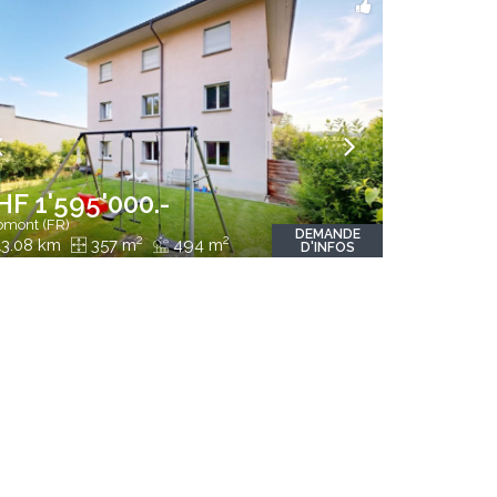
HF 1'595'000.-
mont (FR)
DEMANDE
2
2
3.08 km
357 m
494 m
D'INFOS