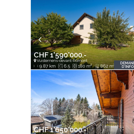
CHF 1'590'000.-
Vuisternens-devant-Romont
DEMAN
2
2
9.87 km
6.5
180 m
862 m
D'INF
CHF 1'650'000.-