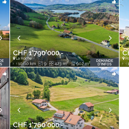
CHF 1'790'000.-
C
La Roche
Ro
DE
DEMANDE
2
2
10.60 km
9
423 m
902 m
1
OS
D'INFOS
CHF 1'760'000.-