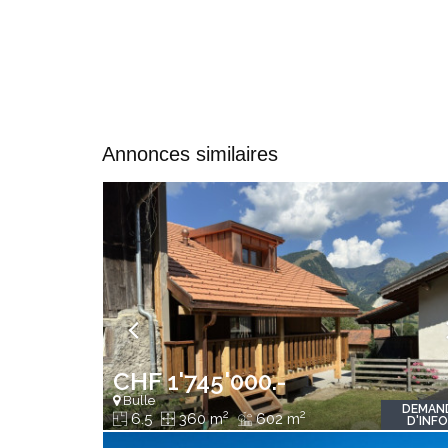
Annonces similaires
CHF 1'745'000.-
Bulle
DEMAN
2
2
6.5
360 m
602 m
D'INF