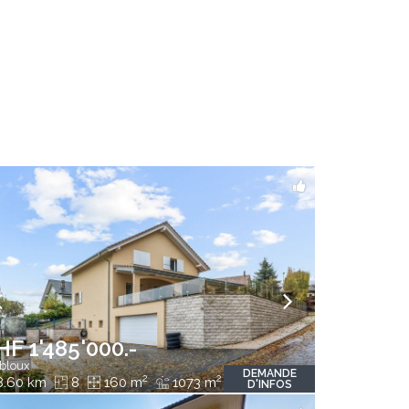
HF 1'485'000.-
bloux
DEMANDE
2
2
8.60 km
8
160 m
1073 m
D'INFOS