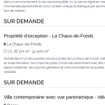
dans un environnement d'une rare tranquillité. Ici, la nature règne en maît
l'immensité alpine.Édifié en 2010, ce bien unique se distingue par ses fin
bois de mélèze
...
SUR DEMANDE
Propriété d'exception - La Chaux-de-Fonds
La Chaux-de-Fonds
2
2
7.5
370 m
2100 m
Nichée dans l'un des quartiers les plus prisés de La Chaux-de-Fonds, cett
en toute discrétion, hors marché public.Construite récemment avec des ma
lignes modernes, ses volumes généreux et une luminosité remarquable.L'
véritable
...
SUR DEMANDE
Villa contemporaine avec vue panoramique - Idéa