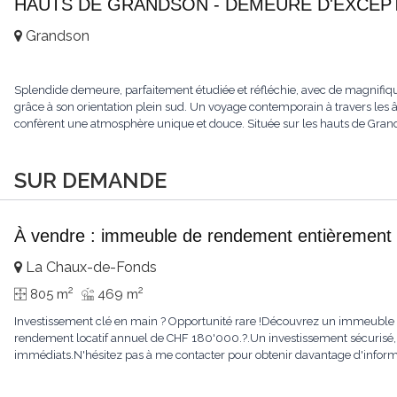
HAUTS DE GRANDSON - DEMEURE D'EXCEPTI
Grandson
Splendide demeure, parfaitement étudiée et réfléchie, avec de magnifiqu
grâce à son orientation plein sud. Un voyage contemporain à travers les âge
confèrent une atmosphère unique et douce. Située sur les hauts de Grandso
SUR DEMANDE
À vendre : immeuble de rendement entièrement 
La Chaux-de-Fonds
2
2
805 m
469 m
Investissement clé en main ? Opportunité rare !Découvrez un immeuble e
rendement locatif annuel de CHF 180'000.?.Un investissement sécurisé, 
immédiats.N'hésitez pas à me contacter pour obtenir davantage d'informat