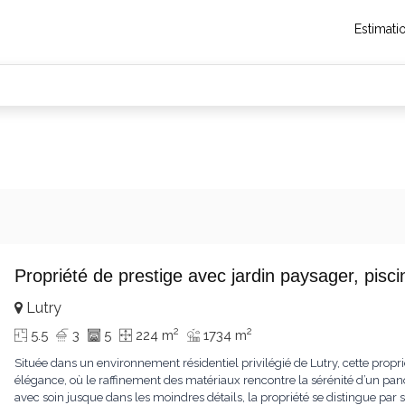
Estimati
Propriété de prestige avec jardin paysager, pis
Lutry
2
2
5.5
3
5
224 m
1734 m
Située dans un environnement résidentiel privilégié de Lutry, cette propr
élégance, où le raffinement des matériaux rencontre la sérénité d’un pa
avec soin jusque dans les moindres détails, la propriété se distingue p