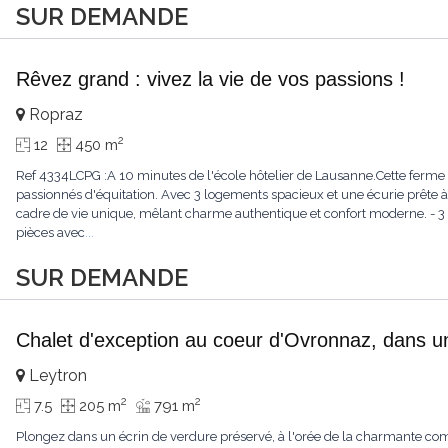
SUR DEMANDE
Rêvez grand : vivez la vie de vos passions !
Ropraz
2
12
450 m
Ref 4334LCPG :A 10 minutes de l'école hôtelier de Lausanne.Cette ferme 
passionnés d'équitation. Avec 3 logements spacieux et une écurie prête à 
cadre de vie unique, mêlant charme authentique et confort moderne. - 3 
pièces avec
...
SUR DEMANDE
Chalet d'exception au coeur d'Ovronnaz, dans u
Leytron
2
2
7.5
205 m
791 m
Plongez dans un écrin de verdure préservé, à l'orée de la charmante c