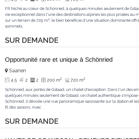
FR Niché au cœur de Schönried, à quelques minutes seulement de Gstaad, 
vie exceptionnel dans l'une des destinations alpines les plus prisées a
sur un terrain de 729 m², le bien bénéficie d'une situation dominante offr
sommets
...
SUR DEMANDE
Opportunité rare et unique à Schönried
Saanen
2
2
4.5
2
2
200 m
720 m
Schönried, aux portes de Gstaad, un chalet d'exception. Dans l'un des en
quelques minutes seulement de Gstaad, ce chalet authentique s'impose 
Schönried, il dévoile une vue panoramique saisissante sur la station et 
fil des saisons. Avec
...
SUR DEMANDE