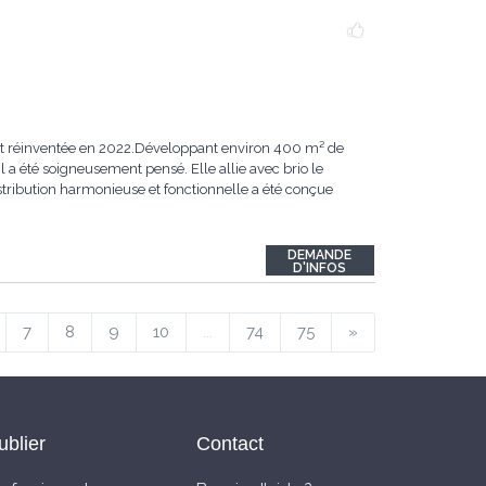
ent réinventée en 2022.Développant environ 400 m² de
 a été soigneusement pensé. Elle allie avec brio le
ribution harmonieuse et fonctionnelle a été conçue
DEMANDE
D'INFOS
7
8
9
10
...
74
75
»
ublier
Contact