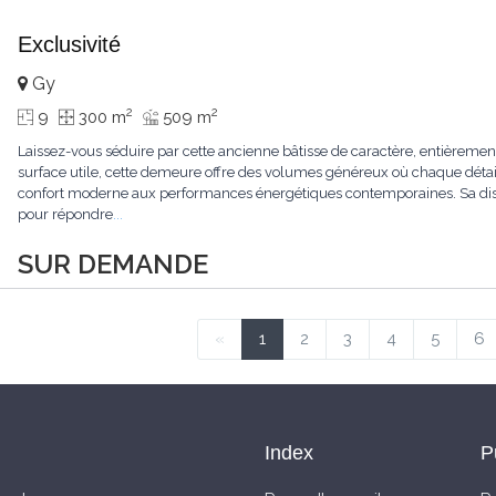
Exclusivité
Gy
2
2
9
300 m
509 m
Laissez-vous séduire par cette ancienne bâtisse de caractère, entièrem
surface utile, cette demeure offre des volumes généreux où chaque détail
confort moderne aux performances énergétiques contemporaines. Sa dist
pour répondre
...
SUR DEMANDE
«
1
2
3
4
5
6
Index
P