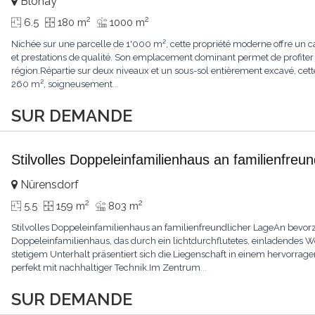
Blonay
2
2
6.5
180 m
1000 m
Nichée sur une parcelle de 1'000 m², cette propriété moderne offre un ca
et prestations de qualité. Son emplacement dominant permet de profiter
région.Répartie sur deux niveaux et un sous-sol entièrement excavé, cette
260 m², soigneusement
...
SUR DEMANDE
Stilvolles Doppeleinfamilienhaus an familienfreu
Nürensdorf
2
2
5.5
159 m
803 m
Stilvolles Doppeleinfamilienhaus an familienfreundlicher LageAn bevorz
Doppeleinfamilienhaus, das durch ein lichtdurchflutetes, einladendes
stetigem Unterhalt präsentiert sich die Liegenschaft in einem hervor
perfekt mit nachhaltiger Technik.Im Zentrum
...
SUR DEMANDE