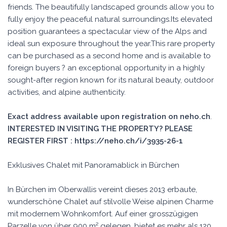
friends. The beautifully landscaped grounds allow you to
fully enjoy the peaceful natural surroundings.Its elevated
position guarantees a spectacular view of the Alps and
ideal sun exposure throughout the year.This rare property
can be purchased as a second home and is available to
foreign buyers ? an exceptional opportunity in a highly
sought-after region known for its natural beauty, outdoor
activities, and alpine authenticity.
Exact address available upon registration on neho.ch
.
INTERESTED IN VISITING THE PROPERTY? PLEASE
REGISTER FIRST : https://neho.ch/i/3935-26-1
Exklusives Chalet mit Panoramablick in Bürchen
In Bürchen im Oberwallis vereint dieses 2013 erbaute,
wunderschöne Chalet auf stilvolle Weise alpinen Charme
mit modernem Wohnkomfort. Auf einer grosszügigen
Parzelle von über 900 m² gelegen, bietet es mehr als 120