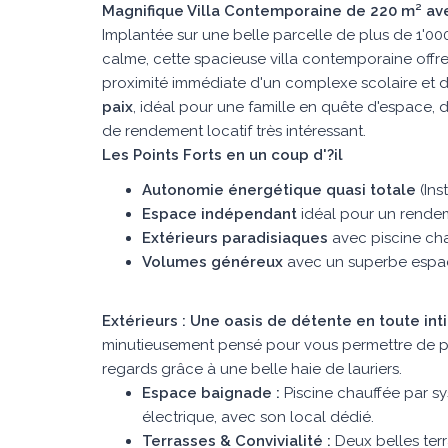
Magnifique Villa Contemporaine de 220 m² av
Implantée sur une belle parcelle de plus de 1'000
calme, cette spacieuse villa contemporaine offr
proximité immédiate d'un complexe scolaire et d
paix
, idéal pour une famille en quête d'espace, de
de rendement locatif très intéressant.
Les Points Forts en un coup d'?il
Autonomie énergétique quasi totale
(Ins
Espace indépendant
idéal pour un rendem
Extérieurs paradisiaques
avec piscine cha
Volumes généreux
avec un superbe espac
Extérieurs : Une oasis de détente en toute int
minutieusement pensé pour vous permettre de pro
regards grâce à une belle haie de lauriers.
Espace baignade :
Piscine chauffée par sy
électrique, avec son local dédié.
Terrasses & Convivialité :
Deux belles ter