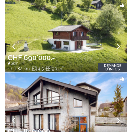
CHF 690'000.-
Sion
DEMANDE
2
11.82 km
4.5
90 m
D'INFOS
CHF 850'000.-