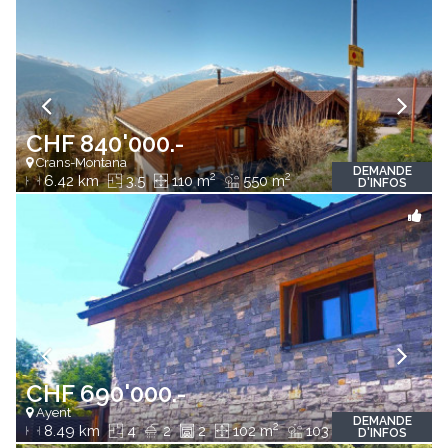
CHF 840'000.-
Crans-Montana
DEMANDE
2
2
6.42 km
3.5
110 m
550 m
D'INFOS
CHF 690'000.-
Ayent
DEMANDE
2
2
8.49 km
4
2
2
102 m
103 m
D'INFOS