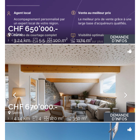
CHF 650'000.-
Grône
DEMANDE
2
2
3.24 km
5.5
100 m
1174 m
D'INFOS
CHF 670'000.-
Sierre
DEMANDE
2
2
4.14 km
4
120 m
350 m
D'INFOS