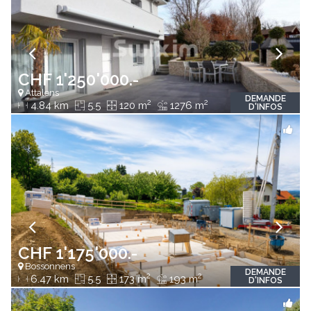
CHF 1'250'000.-
Attalens
DEMANDE
2
2
4.84 km
5.5
120 m
1276 m
D'INFOS
CHF 1'175'000.-
Bossonnens
DEMANDE
2
2
6.47 km
5.5
173 m
193 m
D'INFOS