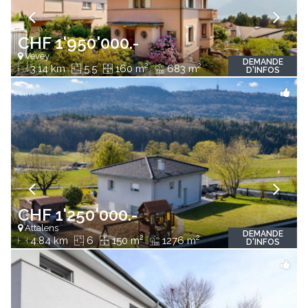
CHF 1'950'000.-
Vevey
DEMANDE
2
2
3.14 km
5.5
160 m
683 m
D'INFOS
CHF 1'250'000.-
Attalens
DEMANDE
2
2
4.84 km
6
150 m
1276 m
D'INFOS