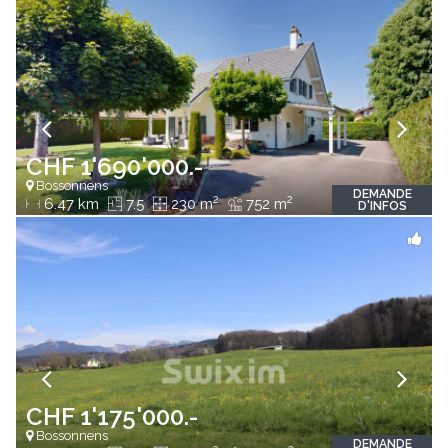
CHF 1'690'000.-
Bossonnens
DEMANDE
2
2
6.47 km
7.5
230 m
752 m
D'INFOS
CHF 1'175'000.-
Bossonnens
DEMANDE