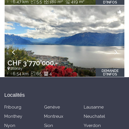
2
2
6.47 km
5.5
180 m
419 m
D'INFOS
CHF 3'770'000.-
Blonay
DEMANDE
6.54 km
65
4
D'INFOS
Localités
Fribourg
Genève
Lausanne
Monthey
Montreux
Neuchatel
Nyon
Sion
Yverdon