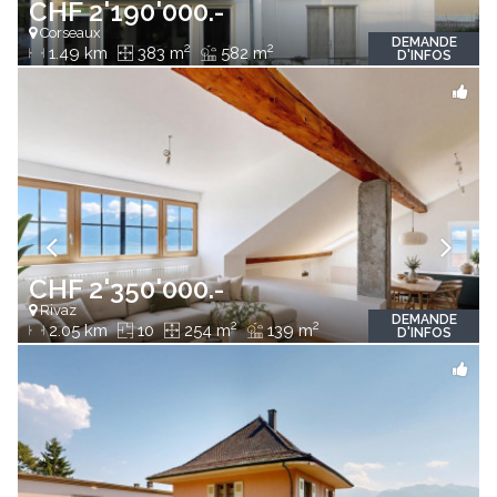
CHF 2'190'000.-
Corseaux
DEMANDE
2
2
1.49 km
383 m
582 m
D'INFOS
CHF 2'350'000.-
Rivaz
DEMANDE
2
2
2.05 km
10
254 m
139 m
D'INFOS